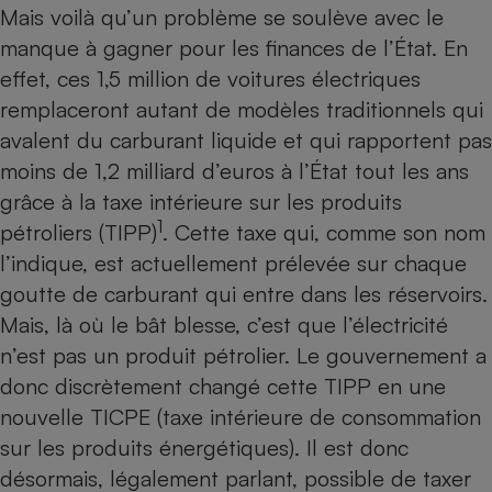
Téléphone mobile -
Mais voilà qu’un problème se soulève avec le
Smartphone
manque à gagner pour les finances de l’État. En
Plaque de cuisson à
induction
effet, ces 1,5 million de voitures électriques
remplaceront autant de modèles traditionnels qui
avalent du carburant liquide et qui rapportent pas
Climatiseur -
moins de 1,2 milliard d’euros à l’État tout les ans
Ventilateur
grâce à la taxe intérieure sur les produits
1
pétroliers (TIPP)
. Cette taxe qui, comme son nom
Antivirus
l’indique, est actuellement prélevée sur chaque
Climatiseur -
goutte de carburant qui entre dans les réservoirs.
Ventilateur
Mais, là où le bât blesse, c’est que l’électricité
n’est pas un produit pétrolier. Le gouvernement a
donc discrètement changé cette TIPP en une
nouvelle TICPE (taxe intérieure de consommation
sur les produits énergétiques). Il est donc
désormais, légalement parlant, possible de taxer