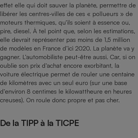
effet elle qui doit sauver la planète, permettre de
Petit électroménager - U
libérer les centres-villes de ces « pollueurs » de
Complément
alimentaire
moteurs thermiques, qu’ils soient à essence ou,
Mutuelle
Assurance emprunteur
pire, diesel. À tel point que, selon les estimations,
elle devrait représenter pas moins de 1,5 million
de modèles en France d’ici 2020. La planète va y
gagner. L’automobiliste peut-être aussi. Car, si on
Matelas
Champagne
oublie son prix d’achat encore exorbitant, la
bouteille
Banque en 
voiture électrique permet de rouler une centaine
Téléviseur
de kilomètres avec un seul euro (sur une base
Antimoustique
Lave-linge
d’environ 8 centimes le kilowattheure en heures
creuses). On roule donc propre et pas cher.
De la TIPP à la TICPE
Radiateur électrique