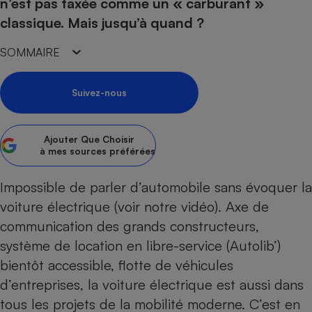
pression
n’est pas taxée comme un « carburant »
Choisir son fioul
Assurance
Sécurité - Hygiène
Circulation routière
classique. Mais jusqu’à quand ?
Choisir son pellet
Crédit immobilier
Banque - Crédit
Contrôle technique - Rép
SOMMAIRE
Comparateur assurance emprunteur
Maison de retraite
Epargne - Fiscalité
Comparateu
Pièce détachée
Energie Moins Chère Ensemble
Comparatif réfrigérateur
Comparatif casque audio
Comparatif tondeuse ro
Moto
Suivez-nous
Comparatif plaque à indu
Comparatif barre de son
Comparatif poêle à gran
Supermarché - Drive
Comparatif hotte aspira
Comparatif imprimante m
Comparatif radiateur éle
Électricité - Gaz
Ajouter
Que Choisir
Hygiène - Beauté
Comparatif climatiseur m
Comparatif ordinateur p
à mes sources préférées
Tous les comparateurs
Maladie - Médecine - Mé
Comparatif aspirateur bal
Comparatif ultrabook
Aménagement
Toutes les cartes interactives
Impossible de parler d’automobile sans évoquer la
Système de santé - Com
Comparatif aspirateur tr
Comparatif tablette tacti
Supermarché - Drive
Bricolage - Jardinage
voiture électrique (
voir notre vidéo
). Axe de
Retraite
Comparatif cafetière au
Chauffage
communication des grands constructeurs,
Speedtest - Testez le débit de votre
Mutuelle
Comparatif robot cuiseu
Image et son
Produit d'entretien
système de location en libre-service (Autolib’)
connexion Internet
Comparatif centrale vap
Comparateur auto
bientôt accessible, flotte de véhicules
Informatique
Sécurité domestique
d’entreprises, la voiture électrique est aussi dans
Internet
tous les projets de la mobilité moderne. C’est en
Gros électroménager
Téléphonie