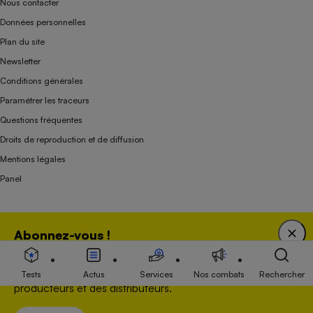
Nous contacter
Données personnelles
Plan du site
Newsletter
Conditions générales
Paramétrer les traceurs
Questions fréquentes
Droits de reproduction et de diffusion
Mentions légales
Panel
Association indépendante de l’État, des syndicats, des producteurs et des
Abonnez-vous !
distributeurs depuis 1951.
Bénéficiez d'une expertise unique tout en soutenant
une association 100 % indépendante de l'Etat, des
Tests
Actus
Services
Nos combats
Rechercher
producteurs et des distributeurs.