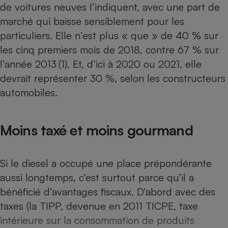
de voitures neuves l’indiquent, avec une part de
Téléphone mobile -
Smartphone
marché qui baisse sensiblement pour les
Plaque de cuisson à
induction
particuliers. Elle n’est plus « que » de 40 % sur
les cinq premiers mois de 2018, contre 67 % sur
l’année 2013 (1). Et, d’ici à 2020 ou 2021, elle
Climatiseur -
devrait représenter 30 %, selon les constructeurs
Ventilateur
automobiles.
Antivirus
Moins taxé et moins gourmand
Climatiseur -
Ventilateur
Si le diesel a occupé une place prépondérante
aussi longtemps, c’est surtout parce qu’il a
bénéficié d’avantages fiscaux. D’abord avec des
taxes (la TIPP, devenue en 2011 TICPE, taxe
intérieure sur la consommation de produits