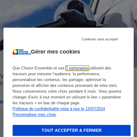
Continuer sans accepter
Gérer mes cookies
Que Choisir Ensemble et ses
7 partenaires
utilisent des
traceurs pour mesurer l’audience, la performance,
Voiture - 15 conseils pour réduire son budget
personnaliser les contenus, les partager, optimiser la
carburant
promotion et afficher des contenus provenant de sites tiers.
Nous conserverons votre choix pendant 6 mois. Vous pourrez
changer d’avis à tout moment en utilisant le lien « paramétrer
ENQUÊTE
les traceurs » en bas de chaque page.
Politique de confidentialité mise à jour le 12/07/2024
Personnaliser mes choix
TOUT ACCEPTER & FERMER