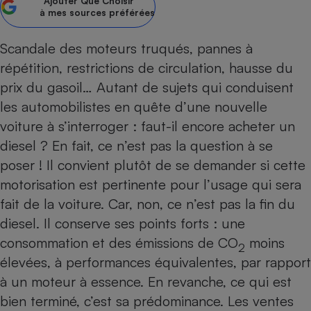
Ajouter
Que Choisir
à mes sources préférées
Petit électroménager - U
Complément
alimentaire
Scandale des moteurs truqués, pannes à
Mutuelle
Assurance emprunteur
répétition, restrictions de circulation, hausse du
prix du gasoil… Autant de sujets qui conduisent
les automobilistes en quête d’une nouvelle
voiture à s’interroger : faut-il encore acheter un
Matelas
Champagne
diesel ? En fait, ce n’est pas la question à se
bouteille
Banque en 
poser ! Il convient plutôt de se demander si cette
Téléviseur
motorisation est pertinente pour l’usage qui sera
Antimoustique
fait de la voiture. Car, non, ce n’est pas la fin du
Lave-linge
diesel. Il conserve ses points forts : une
consommation et des émissions de CO
moins
2
élevées, à performances équivalentes, par rapport
Radiateur électrique
à un moteur à essence. En revanche, ce qui est
bien terminé, c’est sa prédominance. Les ventes