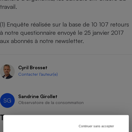
travail.
(1) Enquête réalisée sur la base de 10 107 retours
à notre questionnaire envoyé le 25 janvier 2017
aux abonnés à notre newsletter.
Cyril Brosset
Contacter l’auteur(e)
Sandrine Girollet
SG
Observatoire de la consommation
Test
Continuer sans accepter