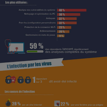
Téléphone mobile -
Smartphone
Plaque de cuisson à
induction
Climatiseur -
Ventilateur
Antivirus
Climatiseur -
Ventilateur