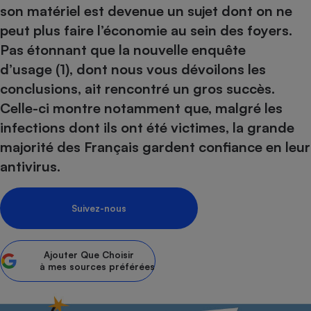
pression
Choisir son fioul
Assurance
son matériel est devenue un sujet dont on ne
Sécurité - Hygiène
Circulation routière
peut plus faire l’économie au sein des foyers.
Choisir son pellet
Crédit immobilier
Banque - Crédit
Contrôle technique - Rép
Pas étonnant que la nouvelle enquête
Comparateur assurance emprunteur
Maison de retraite
Epargne - Fiscalité
Comparateu
Pièce détachée
d’usage (1), dont nous vous dévoilons les
Energie Moins Chère Ensemble
Comparatif réfrigérateur
Comparatif casque audio
Comparatif tondeuse ro
Moto
conclusions, ait rencontré un gros succès.
Comparatif plaque à indu
Comparatif barre de son
Comparatif poêle à gran
Supermarché - Drive
Celle-ci montre notamment que, malgré les
Comparatif hotte aspira
Comparatif imprimante m
Comparatif radiateur éle
infections dont ils ont été victimes, la grande
Électricité - Gaz
Hygiène - Beauté
Comparatif climatiseur m
Comparatif ordinateur p
majorité des Français gardent confiance en leur
Tous les comparateurs
antivirus.
Maladie - Médecine - Mé
Comparatif aspirateur bal
Comparatif ultrabook
Aménagement
Toutes les cartes interactives
Système de santé - Com
Comparatif aspirateur tr
Comparatif tablette tacti
Supermarché - Drive
Bricolage - Jardinage
Retraite
Suivez-nous
Comparatif cafetière au
Chauffage
Speedtest - Testez le débit de votre
Mutuelle
Comparatif robot cuiseu
Image et son
Produit d'entretien
connexion Internet
Ajouter
Que Choisir
Comparatif centrale vap
Comparateur auto
Informatique
Sécurité domestique
à mes sources préférées
Internet
Gros électroménager
Téléphonie