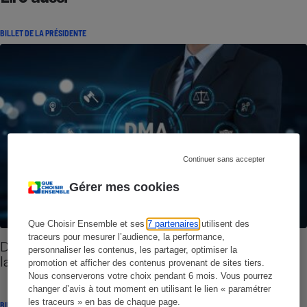
BILLET DE LA PRÉSIDENTE
Continuer sans accepter
Gérer mes cookies
Que Choisir Ensemble et ses
7 partenaires
utilisent des
traceurs pour mesurer l’audience, la performance,
Digital Markets Act - Face à un bilan initial mitigé,
personnaliser les contenus, les partager, optimiser la
la nécessaire fermeté des autorités
promotion et afficher des contenus provenant de sites tiers.
Nous conserverons votre choix pendant 6 mois. Vous pourrez
changer d’avis à tout moment en utilisant le lien « paramétrer
les traceurs » en bas de chaque page.
BILLET DE LA PRÉSIDENTE