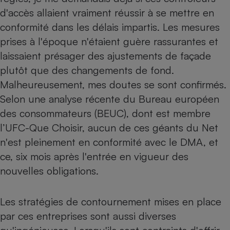
Téléphone mobile -
d'accès allaient vraiment réussir à se mettre en
Smartphone
Plaque de cuisson à
conformité dans les délais impartis
. Les mesures
induction
prises à l'époque n'étaient guère rassurantes et
laissaient présager des ajustements de façade
plutôt que des changements de fond.
Climatiseur -
Malheureusement, mes doutes se sont confirmés.
Ventilateur
Selon une analyse récente du Bureau européen
des consommateurs (BEUC), dont est membre
Antivirus
l’UFC-Que Choisir
, aucun de ces géants du Net
Climatiseur -
n'est pleinement en conformité avec le DMA, et
Ventilateur
ce, six mois après l'entrée en vigueur des
nouvelles obligations.
Les stratégies de contournement mises en place
par ces entreprises sont aussi diverses