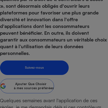
», sont désormais obligés d'ouvrir leurs
Petit électroménager - U
Complément
plateformes pour favoriser une plus grande
alimentaire
diversité et innovation dans l'offre
Mutuelle
Assurance emprunteur
d'applications dont les consommateurs
peuvent bénéficier. En outre, ils doivent
garantir aux consommateurs un véritable choix
quant à l’utilisation de leurs données
Matelas
Champagne
bouteille
personnelles.
Banque en 
Téléviseur
Suivez-nous
Antimoustique
Lave-linge
Ajouter
Que Choisir
à mes sources préférées
Radiateur électrique
Quelques semaines avant l'application de ces
règles,
je me demandais déjà si ces contrôleurs