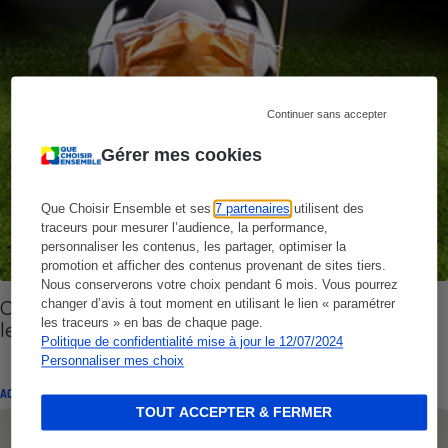
Continuer sans accepter
Gérer mes cookies
Que Choisir Ensemble et ses
7 partenaires
utilisent des
traceurs pour mesurer l’audience, la performance,
personnaliser les contenus, les partager, optimiser la
promotion et afficher des contenus provenant de sites tiers.
Nous conserverons votre choix pendant 6 mois. Vous pourrez
Chaînes sportives et Covid-19 - La balle est dans
changer d’avis à tout moment en utilisant le lien « paramétrer
les traceurs » en bas de chaque page.
le camp des abonnés !
Politique de confidentialité mise à jour le 12/07/2024
Personnaliser mes choix
ACTION QUE CHOISIR ENSEMBLE
TOUT ACCEPTER & FERMER