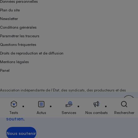
Données personnelles
Plan du site
Newsletter
Conditions générales
Paramétrer les traceurs
Questions fréquentes
Droits de reproduction et de diffusion
Mentions légales
Panel
Association indépendante de l’État, des syndicats, des producteurs et des
distributeurs depuis 1951.
Soutenez-nous
Aujourd'hui plus que jamais, nous comptons sur
votre
Tests
Actus
Services
Nos combats
Rechercher
soutien
.
Nous soutenir
Nous soutenir