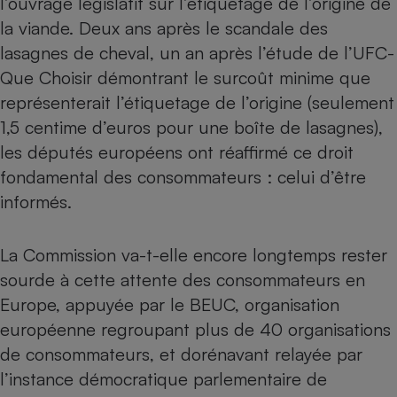
l’ouvrage législatif sur l’étiquetage de l’origine de
la viande. Deux ans après le scandale des
Petit électroménager - U
Complément
lasagnes de cheval, un an après l’étude de l’UFC-
alimentaire
Mutuelle
Que Choisir démontrant le surcoût minime que
Assurance emprunteur
représenterait l’étiquetage de l’origine (seulement
1,5 centime d’euros pour une boîte de lasagnes),
les députés européens ont réaffirmé ce droit
Matelas
fondamental des consommateurs : celui d’être
Champagne
bouteille
informés.
Banque en 
Téléviseur
Antimoustique
La Commission va-t-elle encore longtemps rester
Lave-linge
sourde à cette attente des consommateurs en
Europe, appuyée par le BEUC, organisation
européenne regroupant plus de 40 organisations
Radiateur électrique
de consommateurs, et dorénavant relayée par
l’instance démocratique parlementaire de