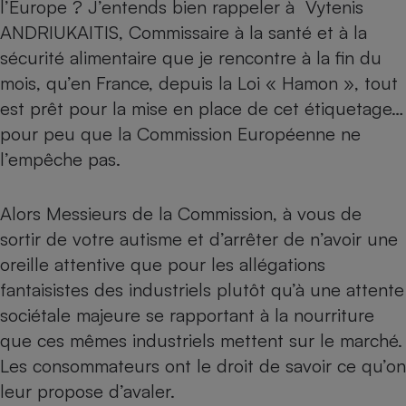
l’Europe ? J’entends bien rappeler à Vytenis
Téléphone mobile -
Smartphone
ANDRIUKAITIS, Commissaire à la santé et à la
Plaque de cuisson à
sécurité alimentaire que je rencontre à la fin du
induction
mois, qu’en France, depuis la Loi « Hamon », tout
est prêt pour la mise en place de cet étiquetage…
pour peu que la Commission Européenne ne
Climatiseur -
Ventilateur
l’empêche pas.
Antivirus
Alors Messieurs de la Commission, à vous de
sortir de votre autisme et d’arrêter de n’avoir une
Climatiseur -
Ventilateur
oreille attentive que pour les allégations
fantaisistes des industriels plutôt qu’à une attente
sociétale majeure se rapportant à la nourriture
que ces mêmes industriels mettent sur le marché.
Les consommateurs ont le droit de savoir ce qu’on
leur propose d’avaler.