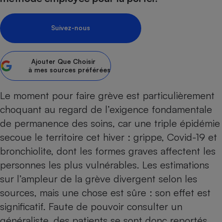
Petit électroménager - U
Complément
Suivez-nous
alimentaire
Mutuelle
Assurance emprunteur
Ajouter
Que Choisir
à mes sources préférées
Le moment pour faire grève est particulièrement
Matelas
Champagne
bouteille
choquant au regard de l’exigence fondamentale
Banque en 
de permanence des soins, car une triple épidémie
Téléviseur
secoue le territoire cet hiver : grippe, Covid-19 et
Antimoustique
Lave-linge
bronchiolite, dont les formes graves affectent les
personnes les plus vulnérables. Les estimations
sur l’ampleur de la grève divergent selon les
sources, mais une chose est sûre : son effet est
Radiateur électrique
significatif. Faute de pouvoir consulter un
généraliste, des patients se sont donc reportés