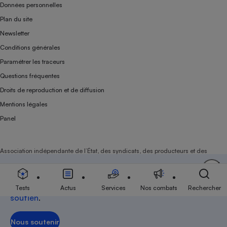
Données personnelles
Plan du site
Newsletter
Conditions générales
Paramétrer les traceurs
Questions fréquentes
Droits de reproduction et de diffusion
Mentions légales
Panel
Association indépendante de l’État, des syndicats, des producteurs et des
distributeurs depuis 1951.
Soutenez-nous
Aujourd'hui plus que jamais, nous comptons sur
votre
Tests
Actus
Services
Nos combats
Rechercher
soutien
.
Nous soutenir
Nous soutenir