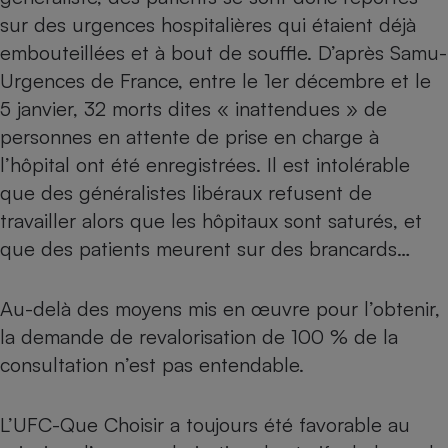
Téléphone mobile -
sur des urgences hospitalières qui étaient déjà
Smartphone
Plaque de cuisson à
embouteillées et à bout de souffle. D’après Samu-
induction
Urgences de France, entre le 1er décembre et le
5 janvier, 32 morts dites « inattendues » de
personnes en attente de prise en charge à
Climatiseur -
l’hôpital ont été enregistrées. Il est intolérable
Ventilateur
que des généralistes libéraux refusent de
travailler alors que les hôpitaux sont saturés, et
Antivirus
que des patients meurent sur des brancards…
Climatiseur -
Ventilateur
Au-delà des moyens mis en œuvre pour l’obtenir,
la demande de revalorisation de 100 % de la
consultation n’est pas entendable.
L’UFC-Que Choisir a toujours été favorable au