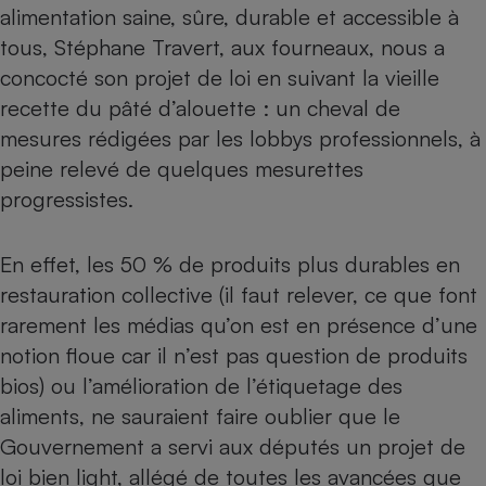
alimentation saine, sûre, durable et accessible à
Petit électroménager - U
tous, Stéphane Travert, aux fourneaux, nous a
Complément
alimentaire
concocté son projet de loi en suivant la vieille
Mutuelle
Assurance emprunteur
recette du pâté d’alouette : un cheval de
mesures rédigées par les lobbys professionnels, à
peine relevé de quelques mesurettes
progressistes.
Matelas
Champagne
bouteille
Banque en 
En effet, les 50 % de produits plus durables en
Téléviseur
restauration collective (il faut relever, ce que font
Antimoustique
Lave-linge
rarement les médias qu’on est en présence d’une
notion floue car il n’est pas question de produits
bios) ou l’amélioration de l’étiquetage des
aliments, ne sauraient faire oublier que le
Radiateur électrique
Gouvernement a servi aux députés un projet de
loi bien light, allégé de toutes les avancées que