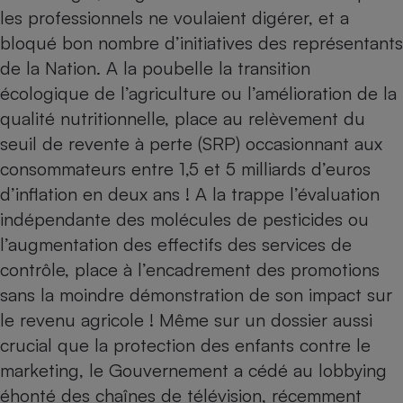
Téléphone mobile -
les professionnels ne voulaient digérer, et a
Smartphone
Plaque de cuisson à
bloqué bon nombre d’initiatives des représentants
induction
de la Nation. A la poubelle la transition
écologique de l’agriculture ou l’amélioration de la
qualité nutritionnelle, place au relèvement du
Climatiseur -
seuil de revente à perte (SRP) occasionnant aux
Ventilateur
consommateurs entre 1,5 et 5 milliards d’euros
d’inflation en deux ans ! A la trappe l’évaluation
Antivirus
indépendante des molécules de pesticides ou
Climatiseur -
l’augmentation des effectifs des services de
Ventilateur
contrôle, place à l’encadrement des promotions
sans la moindre démonstration de son impact sur
le revenu agricole ! Même sur un dossier aussi
crucial que la protection des enfants contre le
marketing, le Gouvernement a cédé au lobbying
éhonté des chaînes de télévision, récemment