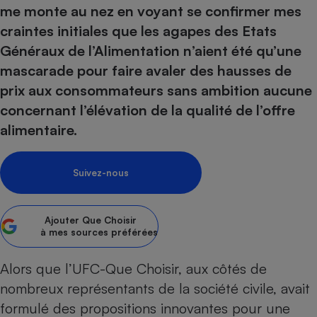
pression
Choisir son fioul
Assurance
me monte au nez en voyant se confirmer mes
Sécurité - Hygiène
Circulation routière
craintes initiales que les agapes des Etats
Choisir son pellet
Crédit immobilier
Banque - Crédit
Contrôle technique - Rép
Généraux de l’Alimentation n’aient été qu’une
Comparateur assurance emprunteur
Maison de retraite
Epargne - Fiscalité
Comparateu
Pièce détachée
mascarade pour faire avaler des hausses de
Energie Moins Chère Ensemble
Comparatif réfrigérateur
Comparatif casque audio
Comparatif tondeuse ro
Moto
prix aux consommateurs sans ambition aucune
Comparatif plaque à indu
Comparatif barre de son
Comparatif poêle à gran
Supermarché - Drive
concernant l’élévation de la qualité de l’offre
Comparatif hotte aspira
Comparatif imprimante m
Comparatif radiateur éle
alimentaire.
Électricité - Gaz
Hygiène - Beauté
Comparatif climatiseur m
Comparatif ordinateur p
Tous les comparateurs
Maladie - Médecine - Mé
Comparatif aspirateur bal
Comparatif ultrabook
Suivez-nous
Aménagement
Toutes les cartes interactives
Système de santé - Com
Comparatif aspirateur tr
Comparatif tablette tacti
Supermarché - Drive
Bricolage - Jardinage
Retraite
Comparatif cafetière au
Ajouter
Que Choisir
Chauffage
à mes sources préférées
Speedtest - Testez le débit de votre
Mutuelle
Comparatif robot cuiseu
Image et son
Produit d'entretien
connexion Internet
Comparatif centrale vap
Comparateur auto
Alors que l’UFC-Que Choisir, aux côtés de
Informatique
Sécurité domestique
nombreux représentants de la société civile, avait
Internet
formulé des propositions innovantes pour une
Gros électroménager
Téléphonie