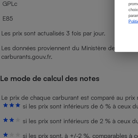
GPLc
promo
choix
param
E85
Polit
Les prix sont actualisés 3 fois par jour.
Les données proviennent du Ministère de l’Économ
carburants.gouv.fr.
Le mode de calcul des notes
Le prix de chaque carburant est comparé au prix
si les prix sont inférieurs de 6 % à ceux
si les prix sont inférieurs de 2 % à ceux 
si les prix sont, à +/-2 %, comparables à