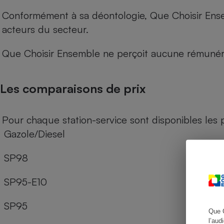
Conformément à sa déontologie, Que Choisir Ensemb
acteurs du secteur.
Cafetière à expresso
Que Choisir Ensemble ne perçoit aucune rémunéra
Les comparaisons de prix
Pour chaque station-service sont disponibles les p
Gazole/Diesel
Robot ménager
SP98
SP95-E10
SP95
Que 
l’aud