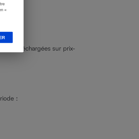
tre
en «
ER
ales téléchargées sur prix-
riode :