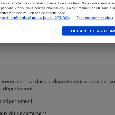
tion et afficher des contenus provenant de sites tiers. Nous conserverons vo
 pendant 6 mois. Vous pourrez changer d’avis à tout moment en utilisant le li
étrer les traceurs » en bas de chaque page.
ique de confidentialité mise à jour le 12/07/2024
|
Personnaliser mes choix
TOUT ACCEPTER & FERM
ie, des Finances et de la Relance - Données origin
 moyen observé dans le département à la même pé
 du département
du département
 ceux du département