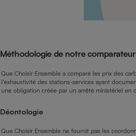
Radiateur électrique
Téléphone mobile -
Smartphone
Plaque de cuisson à
induction
Méthodologie de notre comparateur
Climatiseur -
Ventilateur
Que Choisir Ensemble a comparé les prix des carb
l’exhaustivité des stations-services ayant documen
Antivirus
une obligation créée par un arrêté ministériel e
Climatiseur -
Ventilateur
Déontologie
Que Choisir Ensemble ne fournit pas les coordonn