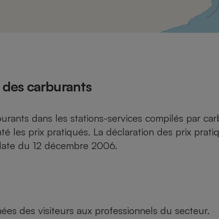
Électricité - Gaz
Appareil photo
numérique
Four encastrable
 des carburants
Lessive
urants dans les stations-services compilés par car
té les prix pratiqués. La déclaration des prix prati
n date du 12 décembre 2006.
Aspirateur
ées des visiteurs aux professionnels du secteur.