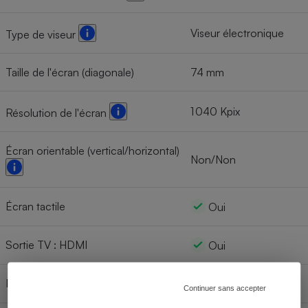
Viseur électronique
Type de viseur
Taille de l'écran (diagonale)
74 mm
1 040 Kpix
Résolution de l'écran
Écran orientable (vertical/horizontal)
Non/Non
Écran tactile
Oui
Sortie TV : HDMI
Oui
Prise de vue en rafale
Oui
Continuer sans accepter