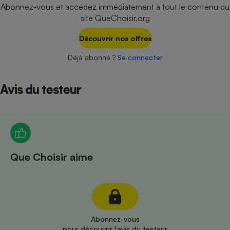
Téléphone mobile -
Abonnez-vous et accédez immédiatement à tout le contenu du
Smartphone
site QueChoisir.org
Plaque de cuisson à
induction
Découvrir nos offres
Déjà abonné ?
Se connecter
Climatiseur -
Ventilateur
Avis du testeur
Antivirus
Climatiseur -
Ventilateur
Que Choisir aime
Abonnez-vous
pour découvrir l’avis du testeur