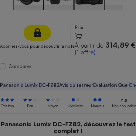
Petit électroménager - U
Complément
alimentaire
Mutuelle
Prix
Assurance emprunteur
314,89 €
À partir de
Abonnez-vous pour découvrir la note
(1 offre)
Matelas
Champagne
bouteille
Comparer
Banque en 
Téléviseur
Panasonic Lumix DC-FZ82
Avis du testeur
Évaluation Que Cho
Antimoustique
Lave-linge
n.a
Très bon
Bon
Moyen
Médiocre
Mauvais
Non applicable
Radiateur électrique
Panasonic Lumix DC-FZ82, découvrez le test
complet !