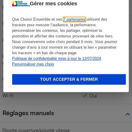
Gérer mes cookies
JPEG, RAW+JPEG
Formats d'image
Que Choisir Ensemble et ses
7 partenaires
utilisent des
Griffe pour flash externe
Oui
traceurs pour mesurer l’audience, la performance,
personnaliser les contenus, les partager, optimiser la
promotion et afficher des contenus provenant de sites tiers.
Résistance à l'eau
Non
Nous conserverons votre choix pendant 6 mois. Vous pourrez
changer d’avis à tout moment en utilisant le lien « paramétrer
les traceurs » en bas de chaque page.
Résistance aux chocs (hauteur de
Politique de confidentialité mise à jour le 12/07/2024
Non
chute)
Personnaliser mes choix
Capteur GPS intégré
Non
TOUT ACCEPTER & FERMER
Wi-Fi
Oui
Réglages manuels
Priorité ouverture/priorité vitesse