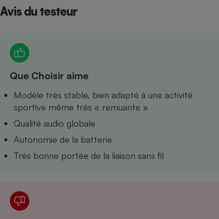
Avis du testeur
Petit électroménager - U
Complément
alimentaire
Mutuelle
Assurance emprunteur
Que Choisir aime
Matelas
Modèle très stable, bien adapté à une activité
Champagne
bouteille
sportive même très « remuante »
Banque en 
Qualité audio globale
Téléviseur
Antimoustique
Autonomie de la batterie
Lave-linge
Très bonne portée de la liaison sans fil
Radiateur électrique