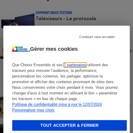
COMMENT NOUS TESTONS
Téléviseurs - Le protocole
Continuer sans accepter
BRÈVE
Vidéoprojecteurs - Qualité d’image,
Gérer mes cookies
luminosité, contraste, bruit : Nos tests en
laboratoire, indépendants et
indispensables
Que Choisir Ensemble et ses
7 partenaires
utilisent des
traceurs pour mesurer l’audience, la performance,
COMMENT NOUS TESTONS
personnaliser les contenus, les partager, optimiser la
Casques audio - Le protocole
promotion et afficher des contenus provenant de sites tiers.
Nous conserverons votre choix pendant 6 mois. Vous pourrez
changer d’avis à tout moment en utilisant le lien « paramétrer
les traceurs » en bas de chaque page.
ACTUALITÉ
Offre découverte Canal+ - Quand la Fnac
Politique de confidentialité mise à jour le 12/07/2024
pousse à l’abonnement
Personnaliser mes choix
TOUT ACCEPTER & FERMER
ACTION QUE CHOISIR ENSEMBLE
Clauses abusives et données