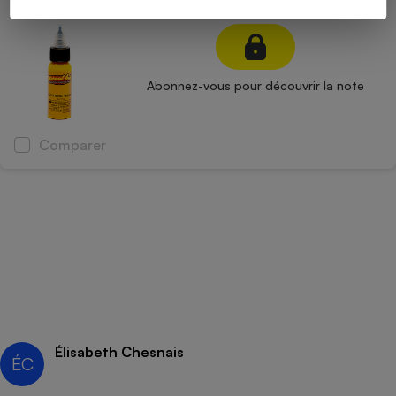
Jaune
Abonnez-vous pour découvrir la note
Comparer
Élisabeth Chesnais
ÉC