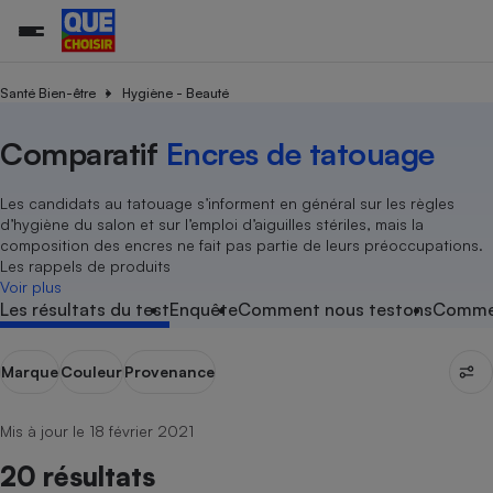
Santé Bien-être
Hygiène - Beauté
Comparatif
Encres de tatouage
Additifs a
Comparate
Comparatif
Comparateu
Comparatif
Comparateu
Comparatif
Comparati
Substances
Toutes les actualités
Tous les services
Tous nos combats
L’association
Organismes de défense 
Train
supermarc
cosmétiqu
Comparateu
Achat - Vente - Travaux
Démarche administrative
Enquêtes
Nos actions
Nos missions
Système judiciaire
Transport aérien
gratuit
Les candidats au tatouage s’informent en général sur les règles
Copropriété
Famille
d’hygiène du salon et sur l’emploi d’aiguilles stériles, mais la
Guides d'achat
Nos grandes victoires
Notre méthodologie
composition des encres ne fait pas partie de leurs préoccupations.
Location
Senior
Comparateu
Comparate
Comparati
Comparatif
Comparate
Comparatif
Comparatif
Les rappels de produits
Conseils
Les billets de la présidente
Notre financement
supermarc
électrique
Voir plus
Service marchand
Magasin - Grande surfac
Sport
Soumettre un litige
Brèves
Nos associations locales
Nos partenaires
Les résultats du test
Enquête
Comment nous testons
Commen
Air
Marketing - Fidélisation
Vacances - Tourisme
Lettres types
Nous rejoindre
Nous rejoindre
Déchet
Méthode de vente - Abu
Rencontrer une association locale
Comparate
Comparatif
Comparatif
Comparatif
Comparatif
Marque
Couleur
Provenance
En savoir plus sur Que Choisir Ensemble
Eau
s
Agriculture
Achat - Vente - Location
Energie
Mis à jour le 18 février 2021
Nutrition
Assurance auto
-nous ?
20 résultats
Produit alimentaire
Carburant
Comparati
Comparati
Comparati
Comparate