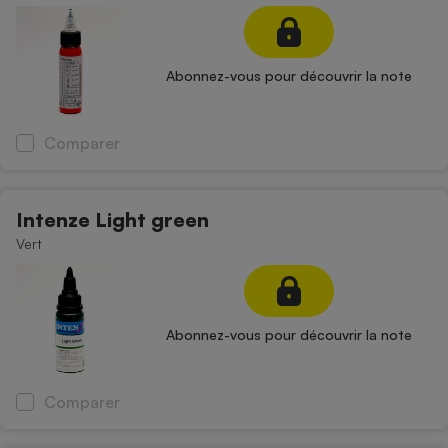
Petit électroménager - U
Complément
alimentaire
Abonnez-vous pour découvrir la note
Mutuelle
Assurance emprunteur
Comparer
Matelas
Champagne
Intenze Light green
bouteille
Banque en 
Vert
Téléviseur
Antimoustique
Lave-linge
Abonnez-vous pour découvrir la note
Radiateur électrique
Comparer