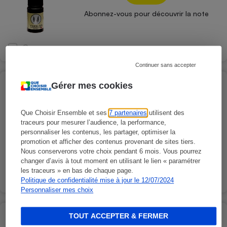
Abonnez-vous pour découvrir la note
Comparer
Continuer sans accepter
Intenze Golden yellow
Gérer mes cookies
Jaune
Que Choisir Ensemble et ses
7 partenaires
utilisent des
traceurs pour mesurer l’audience, la performance,
personnaliser les contenus, les partager, optimiser la
promotion et afficher des contenus provenant de sites tiers.
Abonnez-vous pour découvrir la note
Nous conserverons votre choix pendant 6 mois. Vous pourrez
changer d’avis à tout moment en utilisant le lien « paramétrer
les traceurs » en bas de chaque page.
Comparer
Politique de confidentialité mise à jour le 12/07/2024
Personnaliser mes choix
Eternal ink Lightning yellow
TOUT ACCEPTER & FERMER