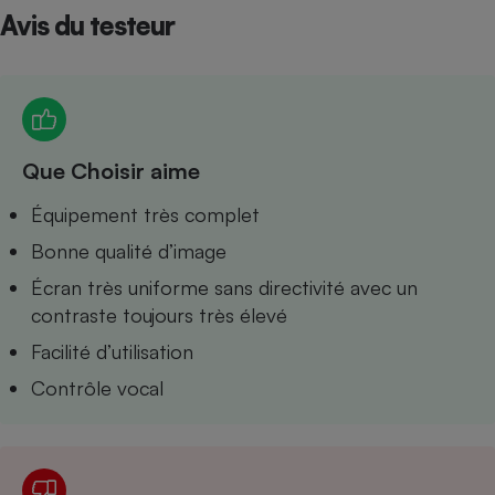
Avis du testeur
Petit électroménager - U
Complément
alimentaire
Mutuelle
Assurance emprunteur
Que Choisir aime
Matelas
Équipement très complet
Champagne
bouteille
Bonne qualité d’image
Banque en 
Téléviseur
Écran très uniforme sans directivité avec un
Antimoustique
contraste toujours très élevé
Lave-linge
Facilité d’utilisation
Contrôle vocal
Radiateur électrique