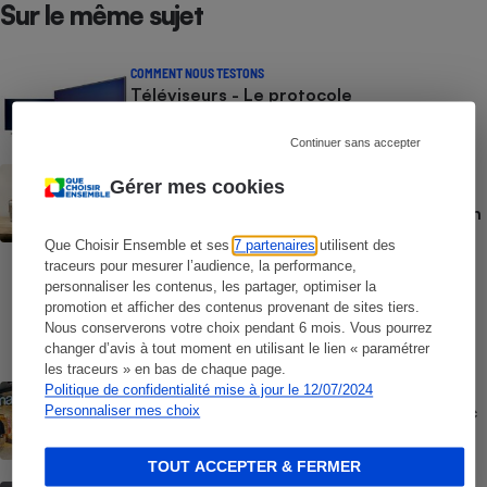
Sur le même sujet
COMMENT NOUS TESTONS
Téléviseurs - Le protocole
Continuer sans accepter
BRÈVE
Gérer mes cookies
Vidéoprojecteurs - Qualité d’image,
luminosité, contraste, bruit : Nos tests en
laboratoire, indépendants et
Que Choisir Ensemble et ses
7 partenaires
utilisent des
indispensables
traceurs pour mesurer l’audience, la performance,
personnaliser les contenus, les partager, optimiser la
COMMENT NOUS TESTONS
promotion et afficher des contenus provenant de sites tiers.
Casques audio - Le protocole
Nous conserverons votre choix pendant 6 mois. Vous pourrez
changer d’avis à tout moment en utilisant le lien « paramétrer
les traceurs » en bas de chaque page.
Politique de confidentialité mise à jour le 12/07/2024
ACTUALITÉ
Offre découverte Canal+ - Quand la Fnac
Personnaliser mes choix
pousse à l’abonnement
TOUT ACCEPTER & FERMER