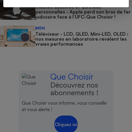
ACTION QUE CHOISIR ENSEMBLE
Clauses abusives et données
personnelles - Apple perd son bras de fer
judiciaire face à l’UFC-Que Choisir !
BRÈVE
Téléviseur - LCD, QLED, Mini-LED, OLED :
nos mesures en laboratoire révèlent les
vraies performances
Que Choisir
Découvrez nos
abonnements !
Que Choisir vous informe, vous conseille
et vous alerte !
Cliquez ici