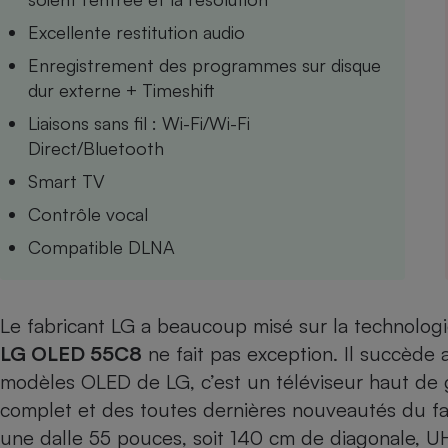
Internet
Excellente restitution audio
Gros électroménager
Téléphonie
Enregistrement des programmes sur disque
dur externe + Timeshift
Petit électroménager 
Complément
Liaisons sans fil : Wi-Fi/Wi-Fi
alimentaire
Mutuelle
Direct/Bluetooth
Assurance emprunteu
Smart TV
Contrôle vocal
Compatible DLNA
Matelas
Champa
boutei
Banque 
Téléviseur
Le fabricant LG a beaucoup misé sur la technologi
Antimoustique
LG OLED 55C8
ne fait pas exception. Il succède
Lave-linge
modèles OLED de LG, c’est un téléviseur haut de
complet et des toutes dernières nouveautés du fa
une dalle 55 pouces, soit 140 cm de diagonale, UH