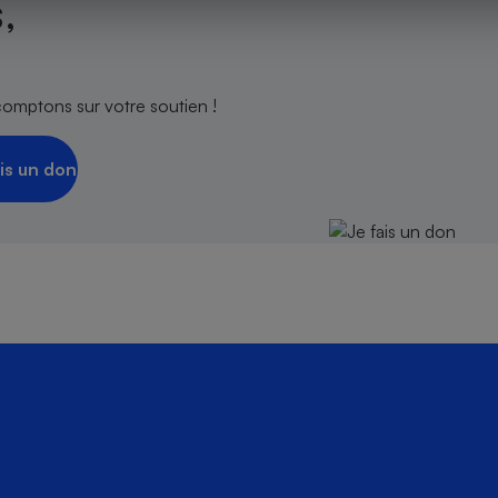
,
s
comptons sur votre soutien !
Réfrigérateur
is un don