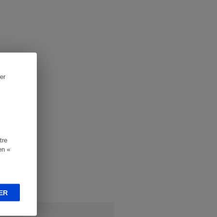
er
tre
en «
ER