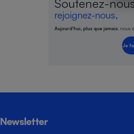
Soutenez-nous
rejoignez-nous,
Aujourd'hui, plus que jamais
Cafetière à expresso
, nous 
Je fa
Robot ménager
Newsletter