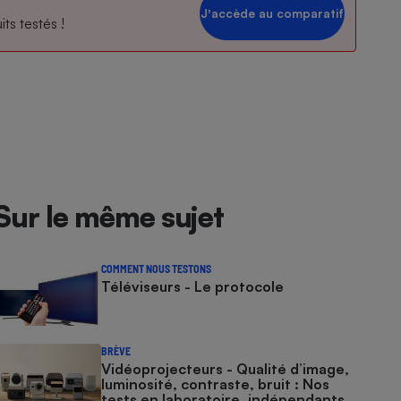
Jʼaccède au comparatif
ts testés !
Sur le même sujet
COMMENT NOUS TESTONS
Téléviseurs - Le protocole
BRÈVE
Vidéoprojecteurs - Qualité d’image,
luminosité, contraste, bruit : Nos
tests en laboratoire, indépendants