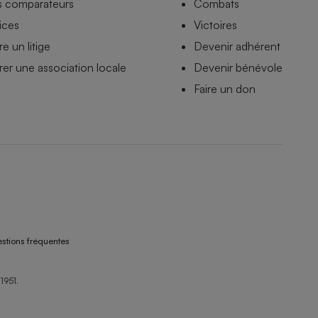
s comparateurs
Combats
ices
Victoires
e un litige
Devenir adhérent
er une association locale
Devenir bénévole
Faire un don
stions fréquentes
1951.