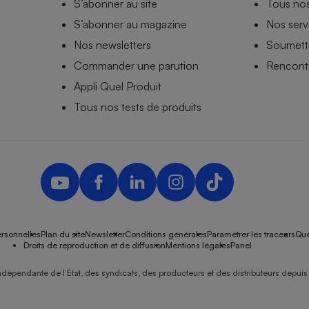
S’abonner au site
Tous no
S’abonner au magazine
Nos serv
Nos newsletters
Soumettr
Commander une parution
Rencontr
Appli Quel Produit
Tous nos tests de produits
rsonnelles
Plan du site
Newsletter
Conditions générales
Paramétrer les traceurs
Que
Droits de reproduction et de diffusion
Mentions légales
Panel
ndépendante de l’État, des syndicats, des producteurs et des distributeurs depuis 