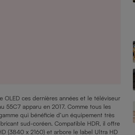
- Ustensile
Foie gras
Aide auditive
r
Assurance vie
Poêle à granulés
gne - Comment choisir une
lle de champagne
en ligne
Ordinateur portable
e OLED ces dernières années et le téléviseur
Crème solaire
 au
55C7
apparu en 2017. Comme tous les
Lave-vaisselle
 gamme qui bénéficie d’un équipement très
bricant sud-coréen. Compatible HDR, il offre
D (3840 x 2160) et arbore le label Ultra HD