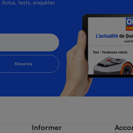
Actus, tests, enquêtes
S'inscrire
Informer
Acco