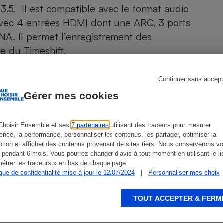
Électricité - Gaz
.5. Il est compatible avec le format audio
avec 4 entrées HDMI dont une ARC, 3 ports
LNA. Il permet l’enregistrement des
Appareil photo
numérique
e du Timeshift.
Four encastrable
Continuer sans accept
Gérer mes cookies
Lessive
Choisir Ensemble et ses
7 partenaires
utilisent des traceurs pour mesurer
ien que non-exhaustive. À l’exception des autorisations
ience, la performance, personnaliser les contenus, les partager, optimiser la
de
La Note Que Choisir
, il n’existe aucune relation
tion et afficher des contenus provenant de sites tiers. Nous conserverons vo
encés.
 pendant 6 mois. Vous pourrez changer d’avis à tout moment en utilisant le li
Aspirateur
étrer les traceurs » en bas de chaque page.
ique de confidentialité mise à jour le 12/07/2024
|
Personnaliser mes choix
TOUT ACCEPTER & FERM