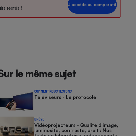
Jʼaccède au comparatif
ts testés !
Sur le même sujet
COMMENT NOUS TESTONS
Téléviseurs - Le protocole
BRÈVE
Vidéoprojecteurs - Qualité d’image,
luminosité, contraste, bruit : Nos
tests en laboratoire, indépendants