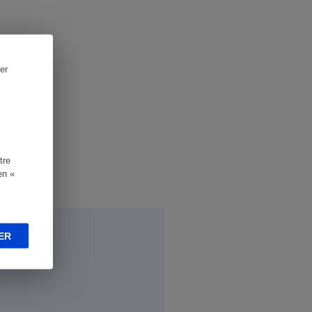
er
tre
en «
ER