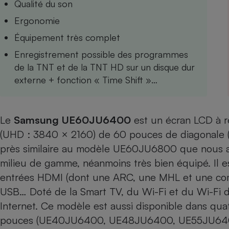
Qualité du son
Internet
Ergonomie
Gros électroménager
Téléphonie
Équipement très complet
Petit électroménager 
Enregistrement possible des programmes
Complément
alimentaire
de la TNT et de la TNT HD sur un disque dur
Mutuelle
Assurance emprunteu
externe + fonction « Time Shift »…
Le
Samsung UE60JU6400
est un écran LCD à ré
Matelas
(UHD : 3840 × 2160) de 60 pouces de diagonale (s
Champa
boutei
près similaire au modèle UE60JU6800 que nous avo
Banque 
milieu de gamme, néanmoins très bien équipé. Il 
Téléviseur
entrées HDMI (dont une ARC, une MHL et une comp
Antimoustique
Lave-linge
USB… Doté de la Smart TV, du Wi-Fi et du Wi-Fi dire
Internet. Ce modèle est aussi disponible dans quatr
pouces (UE40JU6400, UE48JU6400, UE55JU64