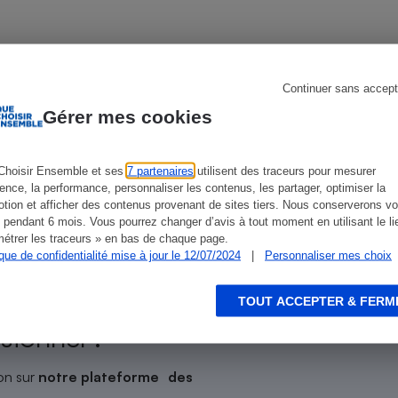
Électricité - Gaz
Appareil photo
numérique
Continuer sans accept
Four encastrable
Gérer mes cookies
ien que non-exhaustive. À l’exception des autorisations
de
La Note Que Choisir
, il n’existe aucune relation
encés.
Choisir Ensemble et ses
7 partenaires
utilisent des traceurs pour mesurer
Lessive
ience, la performance, personnaliser les contenus, les partager, optimiser la
tion et afficher des contenus provenant de sites tiers. Nous conserverons vo
 pendant 6 mois. Vous pourrez changer d’avis à tout moment en utilisant le li
étrer les traceurs » en bas de chaque page.
ique de confidentialité mise à jour le 12/07/2024
|
Personnaliser mes choix
Aspirateur
n ?
TOUT ACCEPTER & FERM
sionnel !
on sur
notre plateforme des