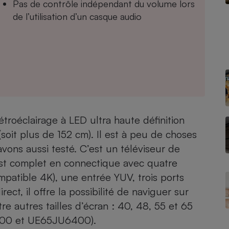
Pas de contrôle indépendant du volume lors
de l’utilisation d’un casque audio
- Ustensile
Foie gras
Aide auditive
r
Assurance vie
troéclairage à LED ultra haute définition
Poêle à granulés
oit plus de 152 cm). Il est à peu de choses
gne - Comment choisir une
lle de champagne
ns aussi testé. C’est un téléviseur de
en ligne
est complet en connectique avec quatre
Ordinateur portable
atible 4K), une entrée YUV, trois ports
Crème solaire
Lave-vaisselle
ct, il offre la possibilité de naviguer sur
e autres tailles d’écran : 40, 48, 55 et 65
00 et UE65JU6400).