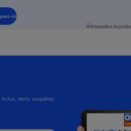
quez-ici
s
Réfrigérateur
Actus, tests, enquêtes