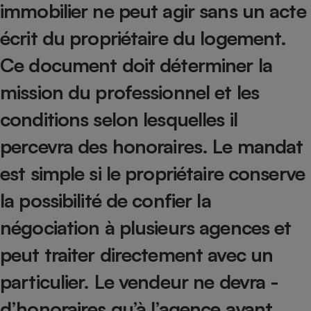
immobilier ne peut agir sans un acte
Petit électroménager - U
Complément
écrit du propriétaire du logement.
alimentaire
Mutuelle
Ce document doit déterminer la
Assurance emprunteur
mission du professionnel et les
conditions selon ­lesquelles il
Matelas
Champagne
percevra des honoraires. Le mandat
bouteille
Banque en 
est simple si le propriétaire conserve
Téléviseur
la possibilité de confier la
Antimoustique
Lave-linge
négociation à ­plusieurs agences et
peut traiter directement avec un
Radiateur électrique
particulier. Le vendeur ne devra ­
d’honoraires qu’à l’agence ayant