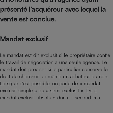
Téléphone mobile -
présenté l’acquéreur avec lequel la
Smartphone
Plaque de cuisson à
induction
vente est conclue.
Mandat exclusif
Climatiseur -
Ventilateur
Le mandat est dit exclusif si le propriétaire confie
Antivirus
le travail de négociation à une seule agence. Le
Climatiseur -
mandat doit préciser si le particulier conserve le
Ventilateur
droit de chercher lui-même un acheteur ou non.
Lorsque c’est possible, on parle de « mandat
exclusif simple » ou « semi-exclusif ». De «
mandat exclusif absolu » dans le second cas.