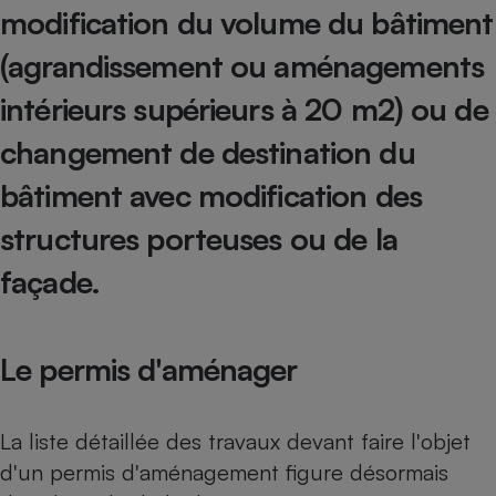
modification du volume du bâtiment
Petit électroménager - U
Complément
(agrandissement ou aménagements
alimentaire
Mutuelle
intérieurs supérieurs à 20 m2) ou de
Assurance emprunteur
changement de destination du
bâtiment avec modification des
Matelas
Champagne
structures porteuses ou de la
bouteille
Banque en 
façade.
Téléviseur
Antimoustique
Lave-linge
Le permis d'aménager
Radiateur électrique
La liste détaillée des travaux devant faire l'objet
d'un permis d'aménagement figure désormais