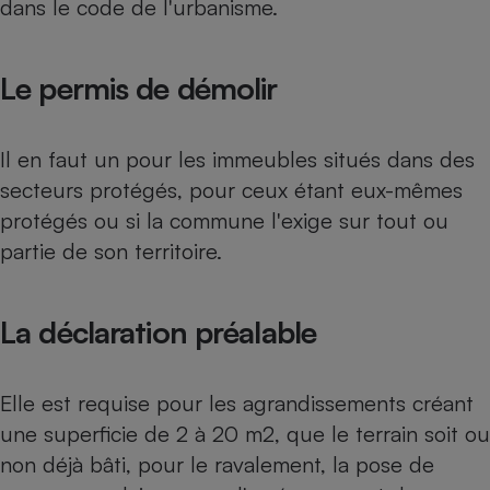
dans le code de l'urbanisme.
Téléphone mobile -
Smartphone
Plaque de cuisson à
induction
Le permis de démolir
Il en faut un pour les immeubles situés dans des
Climatiseur -
Ventilateur
secteurs protégés, pour ceux étant eux-mêmes
protégés ou si la commune l'exige sur tout ou
partie de son territoire.
Antivirus
Climatiseur -
Ventilateur
La déclaration préalable
Elle est requise pour les agrandissements créant
une superficie de 2 à 20 m2, que le terrain soit ou
non déjà bâti, pour le ravalement, la pose de