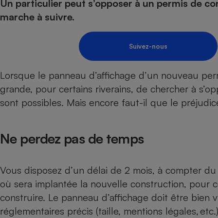
Energie
Un particulier peut s’opposer à un permis de con
Nutrition
Assurance auto
-nous ?
marche à suivre.
Produit alimentaire
Carburant
Compar
Compar
Compar
Compar
pressi
Choisir son fioul
Assurance
Sécurité - Hygiène
Circulation routière
Suivez-nous
Choisir son pellet
Banque - Crédit
Crédit immobilier
Contrôle technique - 
Comparateur assurance emprunteur
Epargne - Fiscalité
Maison de retraite
Compara
Pièce détachée
Lorsque le panneau d’affichage d’un nouveau permi
Energie Moins Chère Ensemble
Comparatif réfrigérat
Comparatif casque au
Comparatif tondeuse
Moto
grande, pour certains riverains, de chercher à s’op
Comparatif plaque à i
Comparatif barre de 
Comparatif poêle à g
Supermarché - Drive
sont possibles. Mais encore faut-il que le préjudice
Comparatif hotte asp
Comparatif imprimant
Comparatif radiateur 
Électricité - Gaz
Hygiène - Beauté
Comparatif climatiseu
Comparatif ordinateu
Ne perdez pas de temps
Tous les comparateurs
Maladie - Médecine -
Comparatif aspirateur
Comparatif ultrabook
Aménagement
Toutes les cartes interactives
Système de santé - C
Comparatif aspirateur
Comparatif tablette ta
Supermarché - Drive
Bricolage - Jardinage
Vous disposez d’un délai de 2 mois, à compter du p
Retraite
Comparatif cafetière
Chauffage
où sera implantée la nouvelle construction, pour c
Speedtest - Testez le débit de votre
Mutuelle
Comparatif robot cui
construire. Le panneau d’affichage doit être bien v
Image et son
Produit d'entretien
connexion Internet
réglementaires précis (taille, mentions légales, etc
Comparatif centrale 
Comparateur auto
Informatique
Sécurité domestique