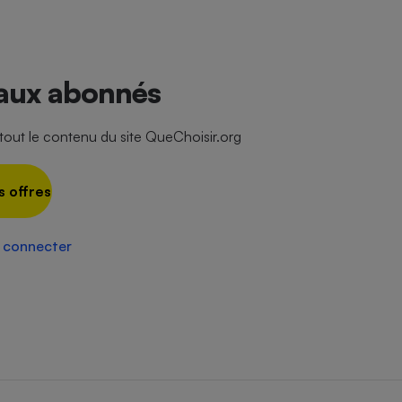
Électricité - Gaz
Appareil photo
numérique
 aux abonnés
Four encastrable
ut le contenu du site QueChoisir.org
Lessive
s offres
 connecter
Aspirateur