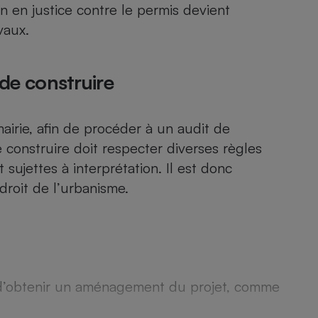
n en justice contre le permis devient
vaux.
- Ustensile
Foie gras
 de construire
Aide auditive
r
Assurance vie
airie, afin de procéder à un audit de
e construire doit respecter diverses règles
sujettes à interprétation. Il est donc
Poêle à granulés
gne - Comment choisir une
 droit de l’urbanisme.
lle de champagne
en ligne
Ordinateur portable
Crème solaire
Lave-vaisselle
le d’obtenir un aménagement du projet, comme