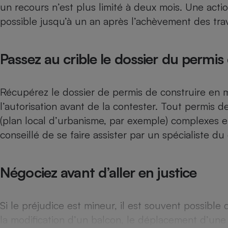
un recours n’est plus limité à deux mois. Une actio
Internet
possible jusqu’à un an après l’achèvement des tra
Gros électroménager
Téléphonie
Petit électroménager 
Complément
Passez au crible le dossier du permis
alimentaire
Mutuelle
Assurance emprunteu
Récupérez le dossier de permis de construire en m
l’autorisation avant de la contester. Tout permis d
(plan local d’urbanisme, par exemple) complexes et 
Matelas
Champa
conseillé de se faire assister par un spécialiste du
boutei
Banque 
Téléviseur
Négociez avant d’aller en justice
Antimoustique
Lave-linge
Si le préjudice est mineur, il est souvent possib
la modification d’un balcon, le déplacement d’une