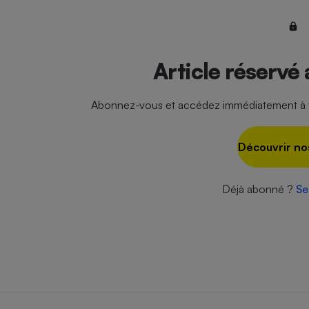
Radiateur électrique
Téléphone mobile -
Smartphone
Article réservé
Plaque de cuisson à
induction
Abonnez-vous et accédez immédiatement à to
Climatiseur -
Découvrir no
Ventilateur
Déjà abonné ?
Se
Antivirus
Climatiseur -
Ventilateur