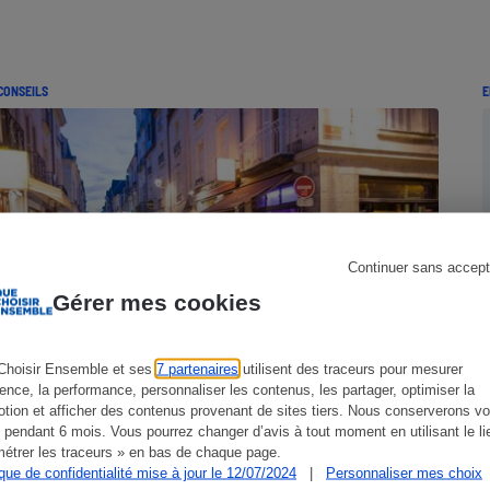
CONSEILS
E
s
Réfrigérateur
Continuer sans accept
Gérer mes cookies
Choisir Ensemble et ses
7 partenaires
utilisent des traceurs pour mesurer
ience, la performance, personnaliser les contenus, les partager, optimiser la
Bruit et nuisances sonores - Légitime
tion et afficher des contenus provenant de sites tiers. Nous conserverons vo
tranquillité
 pendant 6 mois. Vous pourrez changer d’avis à tout moment en utilisant le li
étrer les traceurs » en bas de chaque page.
ique de confidentialité mise à jour le 12/07/2024
|
Personnaliser mes choix