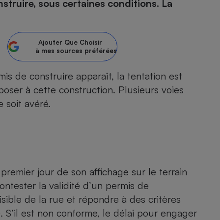
struire, sous certaines conditions. La
atif sèche-linge
atif smartphone
atif nettoyeur haute
ateur mutuelle
on
Ajouter
Que Choisir
à mes sources préférées
Réparation
Obsèques - Pompes
teur des devis d’opticiens
s de construire apparaît, la tentation est
funèbres
eur-congélateur
dio
 robot
poser à cette construction. Plusieurs voies
nduction
son
ranulés
 soit avéré.
irante
e multifonction
électrique
Panneaux
r mobile
r portable
photovoltaïques
 Médicament
 balai
omplémentaire santé
 traîneau
ctile
Circuits courts et
remier jour de son affichage sur le terrain
alimentation locale
Puériculture - Produit
 automatique
pour bébé
ontester la validité d’un permis de
Banque en ligne
seur
isible de la rue et répondre à des critères
.). S’il est non conforme, le délai pour engager
vapeur