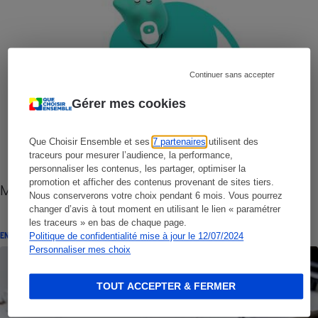
Continuer sans accepter
Gérer mes cookies
Que Choisir Ensemble et ses
7 partenaires
utilisent des
traceurs pour mesurer l’audience, la performance,
personnaliser les contenus, les partager, optimiser la
promotion et afficher des contenus provenant de sites tiers.
Mutuelle santé - Ce qui va changer en 2020
Nous conserverons votre choix pendant 6 mois. Vous pourrez
changer d’avis à tout moment en utilisant le lien « paramétrer
les traceurs » en bas de chaque page.
ENQUÊTE
Politique de confidentialité mise à jour le 12/07/2024
Personnaliser mes choix
TOUT ACCEPTER & FERMER