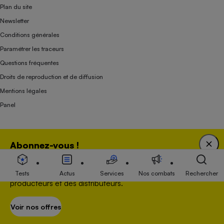
Plan du site
Newsletter
Conditions générales
Paramétrer les traceurs
Questions fréquentes
Droits de reproduction et de diffusion
Mentions légales
Panel
Association indépendante de l’État, des syndicats, des producteurs et des
Abonnez-vous !
distributeurs depuis 1951.
Bénéficiez d'une expertise unique tout en soutenant
une association 100 % indépendante de l'Etat, des
Tests
Actus
Services
Nos combats
Rechercher
producteurs et des distributeurs.
Voir nos offres
S’abonner