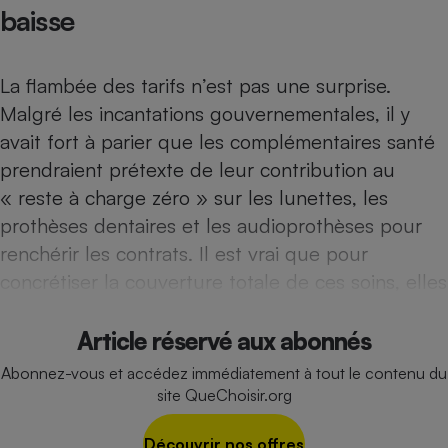
Téléphone mobile -
baisse
Smartphone
Plaque de cuisson à
induction
La flambée des tarifs n’est pas une surprise.
Malgré les incantations gouvernementales, il y
avait fort à parier que les complémentaires santé
Climatiseur -
Ventilateur
prendraient prétexte de leur contribution au
« reste à charge zéro » sur les lunettes, les
prothèses dentaires et les audioprothèses pour
Antivirus
renchérir les contrats. Il est vrai que pour
Climatiseur -
concrétiser la couverture totale de ces soins, elles
Ventilateur
Article réservé aux abonnés
Abonnez-vous et accédez immédiatement à tout le contenu du
site QueChoisir.org
Découvrir nos offres