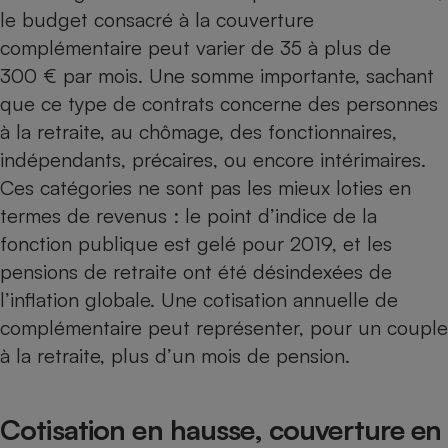
le budget consacré à la couverture
Petit électroménager - U
complémentaire peut varier de 35 à plus de
Complément
alimentaire
300 € par mois. Une somme importante, sachant
Mutuelle
Assurance emprunteur
que ce type de contrats concerne des personnes
à la retraite, au chômage, des fonctionnaires,
indépendants, précaires, ou encore intérimaires.
Ces catégories ne sont pas les mieux loties en
Matelas
Champagne
termes de revenus : le point d’indice de la
bouteille
Banque en 
fonction publique est gelé pour 2019, et les
Téléviseur
pensions de retraite ont été désindexées de
Antimoustique
Lave-linge
l’inflation globale. Une cotisation annuelle de
complémentaire peut représenter, pour un couple
à la retraite, plus d’un mois de pension.
Radiateur électrique
Cotisation en hausse, couverture en