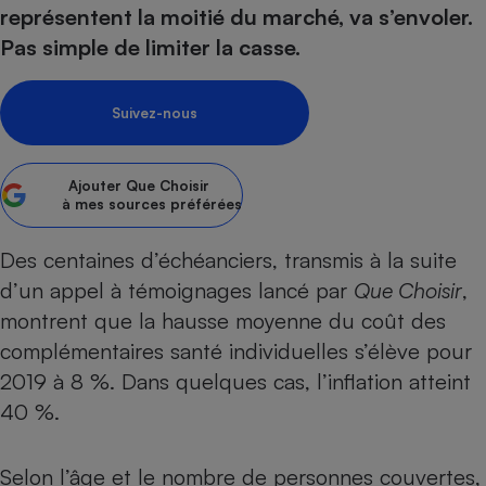
pression
Choisir son fioul
Assurance
représentent la moitié du marché, va s’envoler.
Sécurité - Hygiène
Circulation routière
Pas simple de limiter la casse.
Choisir son pellet
Crédit immobilier
Banque - Crédit
Contrôle technique - Rép
Comparateur assurance emprunteur
Maison de retraite
Epargne - Fiscalité
Comparateu
Pièce détachée
Suivez-nous
Energie Moins Chère Ensemble
Comparatif réfrigérateur
Comparatif casque audio
Comparatif tondeuse ro
Moto
Comparatif plaque à indu
Comparatif barre de son
Comparatif poêle à gran
Supermarché - Drive
Ajouter
Que Choisir
Comparatif hotte aspira
Comparatif imprimante m
Comparatif radiateur éle
à mes sources préférées
Électricité - Gaz
Hygiène - Beauté
Comparatif climatiseur m
Comparatif ordinateur p
Tous les comparateurs
Des centaines d’échéanciers, transmis à la suite
Maladie - Médecine - Mé
Comparatif aspirateur bal
Comparatif ultrabook
Aménagement
Toutes les cartes interactives
d’un appel à témoignages lancé par
Que Choisir
,
Système de santé - Com
Comparatif aspirateur tr
Comparatif tablette tacti
Supermarché - Drive
Bricolage - Jardinage
montrent que la hausse moyenne du coût des
Retraite
Comparatif cafetière au
Chauffage
complémentaires santé individuelles s’élève pour
Speedtest - Testez le débit de votre
Mutuelle
Comparatif robot cuiseu
Image et son
Produit d'entretien
2019 à 8 %. Dans quelques cas, l’inflation atteint
connexion Internet
Comparatif centrale vap
Comparateur auto
40 %.
Informatique
Sécurité domestique
Internet
Selon l’âge et le nombre de personnes couvertes,
Gros électroménager
Téléphonie