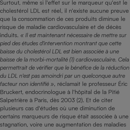
Surtout, même si l'effet sur le marqueur qu'est le
Téléphone mobile -
Smartphone
cholestérol LDL est réel, il n'existe aucune preuve
Plaque de cuisson à
induction
que la consommation de ces produits diminue le
risque de maladie cardiovasculaire et de décès
induits.
« Il est maintenant nécessaire de mettre sur
pied des études d'intervention montrant que cette
Climatiseur -
Ventilateur
baisse du cholestérol LDL est bien associée à une
baisse de la morbi-mortalité (1) cardiovasculaire. Cela
Antivirus
permettrait de vérifier que le bénéfice de la réduction
du LDL n'est pas amoindri par un quelconque autre
Climatiseur -
Ventilateur
facteur non identifié »
, réclamait le professeur Éric
Bruckert, endocrinologue à l'hôpital de la Pitié
Salpetrière à Paris, dès 2003 (2). Et de ­citer
plusieurs cas d'études où une ­diminution de
certains marqueurs de risque était associée à une
stagnation, voire une augmentation des maladies