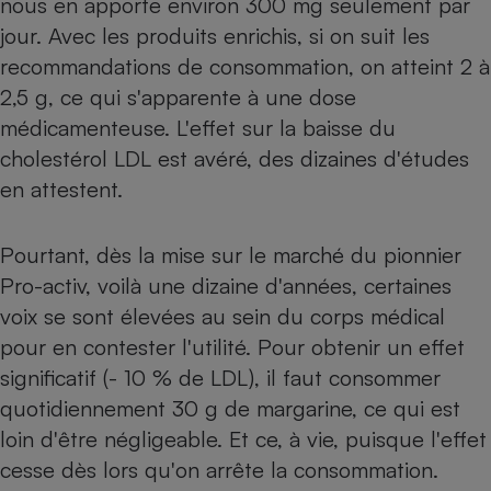
nous en apporte environ 300 mg seulement par
jour. Avec les produits enrichis, si on suit les
Petit électroménager - U
Complément
recommandations de consommation, on atteint 2 à
alimentaire
Mutuelle
2,5 g, ce qui s'apparente à une dose
Assurance emprunteur
médicamenteuse. L'effet sur la baisse du
cholestérol LDL est avéré, des dizaines d'études
en attestent.
Matelas
Champagne
bouteille
Banque en 
Pourtant, dès la mise sur le marché du pionnier
Pro-activ, voilà une dizaine d'années, certaines
Téléviseur
Antimoustique
voix se sont élevées au sein du corps médical
Lave-linge
pour en contester l'utilité. Pour obtenir un effet
significatif (- 10 % de LDL), il faut consommer
quotidiennement 30 g de margarine, ce qui est
Radiateur électrique
loin d'être négligeable. Et ce, à vie, puisque l'effet
cesse dès lors qu'on ­arrête la consommation.