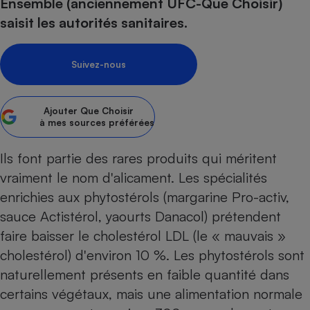
pression
Ensemble (anciennement UFC-Que Choisir)
Choisir son fioul
Assurance
Sécurité - Hygiène
Circulation routière
saisit les autorités sanitaires.
Choisir son pellet
Crédit immobilier
Banque - Crédit
Contrôle technique - Rép
Comparateur assurance emprunteur
Maison de retraite
Epargne - Fiscalité
Comparateu
Pièce détachée
Suivez-nous
Energie Moins Chère Ensemble
Comparatif réfrigérateur
Comparatif casque audio
Comparatif tondeuse ro
Moto
Comparatif plaque à indu
Comparatif barre de son
Comparatif poêle à gran
Supermarché - Drive
Ajouter
Que Choisir
Comparatif hotte aspira
Comparatif imprimante m
Comparatif radiateur éle
à mes sources préférées
Électricité - Gaz
Hygiène - Beauté
Comparatif climatiseur m
Comparatif ordinateur p
Ils font partie des rares produits qui méritent
Tous les comparateurs
Maladie - Médecine - Mé
Comparatif aspirateur bal
Comparatif ultrabook
Aménagement
vraiment le nom d'alicament. Les spécialités
Toutes les cartes interactives
Système de santé - Com
Comparatif aspirateur tr
Comparatif tablette tacti
Supermarché - Drive
Bricolage - Jardinage
enrichies aux phytostérols (margarine Pro-activ,
Retraite
Comparatif cafetière au
sauce Actistérol, yaourts Danacol) prétendent
Chauffage
Speedtest - Testez le débit de votre
faire baisser le cholestérol LDL (le « mauvais »
Mutuelle
Comparatif robot cuiseu
Image et son
Produit d'entretien
connexion Internet
cholestérol) d'environ 10 %. Les phytostérols sont
Comparatif centrale vap
Comparateur auto
Informatique
Sécurité domestique
naturellement ­présents en faible quantité dans
Internet
certains végétaux, mais une alimentation normale
Gros électroménager
Téléphonie