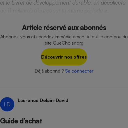
et le Livret de développement durable, en décollecte
Téléphone mobile -
Smartphone
de 11 milliards d’euros sur la même période »
,
Plaque de cuisson à
induction
Article réservé aux abonnés
Abonnez-vous et accédez immédiatement à tout le contenu du
Climatiseur -
site QueChoisir.org
Ventilateur
Découvrir nos offres
Antivirus
Déjà abonné ?
Se connecter
Climatiseur -
Ventilateur
Laurence Delain-David
LD
Guide d’achat