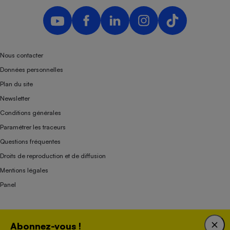
Nous contacter
Données personnelles
Plan du site
Newsletter
Conditions générales
Paramétrer les traceurs
Questions fréquentes
Droits de reproduction et de diffusion
Mentions légales
Panel
Association indépendante de l’État, des syndicats, des producteurs et des
Abonnez-vous !
distributeurs depuis 1951.