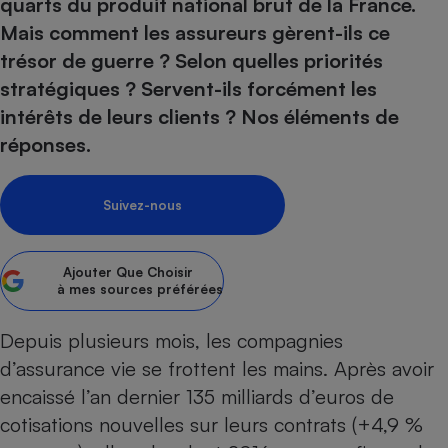
pression
quarts du produit national brut de la France.
Choisir son fioul
Assurance
Sécurité - Hygiène
Circulation routière
Mais comment les assureurs gèrent-ils ce
Choisir son pellet
Crédit immobilier
Banque - Crédit
Contrôle technique - Rép
trésor de guerre ? Selon quelles priorités
Comparateur assurance emprunteur
Maison de retraite
Epargne - Fiscalité
Comparateu
Pièce détachée
stratégiques ? Servent-ils forcément les
Energie Moins Chère Ensemble
Comparatif réfrigérateur
Comparatif casque audio
Comparatif tondeuse ro
intérêts de leurs clients ? Nos éléments de
Moto
Comparatif plaque à indu
Comparatif barre de son
Comparatif poêle à gran
réponses.
Supermarché - Drive
Comparatif hotte aspira
Comparatif imprimante m
Comparatif radiateur éle
Électricité - Gaz
Hygiène - Beauté
Suivez-nous
Comparatif climatiseur m
Comparatif ordinateur p
Tous les comparateurs
Maladie - Médecine - Mé
Comparatif aspirateur bal
Comparatif ultrabook
Aménagement
Toutes les cartes interactives
Système de santé - Com
Comparatif aspirateur tr
Comparatif tablette tacti
Ajouter
Que Choisir
Supermarché - Drive
Bricolage - Jardinage
à mes sources préférées
Retraite
Comparatif cafetière au
Chauffage
Speedtest - Testez le débit de votre
Depuis plusieurs mois, les compagnies
Mutuelle
Comparatif robot cuiseu
Image et son
Produit d'entretien
connexion Internet
d’assurance vie se frottent les mains. Après avoir
Comparatif centrale vap
Comparateur auto
Informatique
Sécurité domestique
encaissé l’an dernier 135 milliards d’euros de
Internet
cotisations nouvelles sur leurs contrats (+4,9 %
Gros électroménager
Téléphonie