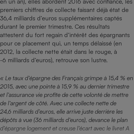
en un an), elles abordent 2016 avec confiance, les
premiers chiffres de collecte faisant déjà état de
Petit électroménager - U
Complément
36,4 milliards d’euros supplémentaires captés
alimentaire
Mutuelle
durant le premier trimestre. Ces résultats
Assurance emprunteur
attestent du fort regain d’intérêt des épargnants
pour ce placement qui, un temps délaissé (en
2012, la collecte nette était dans le rouge, à
Matelas
-6 milliards d’euros), retrouve son lustre.
Champagne
bouteille
Banque en 
« Le taux d’épargne des Français grimpe à 15,4 % en
Téléviseur
Antimoustique
2015, avec une pointe à 15,9 % au dernier trimestre
Lave-linge
et l’assurance vie profite de cette volonté de mettre
de l’argent de côté. Avec une collecte nette de
24,6 milliards d’euros, elle arrive juste derrière les
Radiateur électrique
dépôts à vue (36 milliards d’euros), devance le plan
d’épargne logement et creuse l’écart avec le livret A