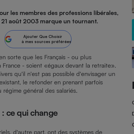
pour les membres des professions libérales,
atif sèche-linge
atif smartphone
atif nettoyeur haute
ateur mutuelle
on
 du 21 août 2003 marque un tournant.
Réparation
Ajouter
Que Choisir
Obsèques - Pompes
teur des devis d’opticiens
à mes sources préférées
funèbres
eur-congélateur
dio
 robot
en sorte que les Français - ou plus
nduction
son
ranulés
 France - soient «égaux devant la retraite».
irante
e multifonction
électrique
ivers qu'il n'est pas possible d'envisager un
Panneaux
r mobile
r portable
existant, le refonder en prenant parfois
photovoltaïques
 Médicament
 régime général des salariés.
 balai
omplémentaire santé
 traîneau
ctile
Circuits courts et
alimentation locale
Puériculture - Produit
 automatique
 : ce qui change
pour bébé
Banque en ligne
seur
vapeur
iels, d'autre part, ont des systèmes de