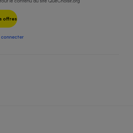
ut le contenu du site QueChoisir.org
Électricité - Gaz
s offres
Appareil photo
numérique
Four encastrable
 connecter
Lessive
Aspirateur