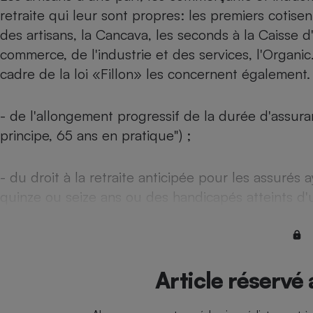
retraite qui leur sont propres: les premiers cotisen
Internet
des artisans, la Cancava, les seconds à la Caisse 
Gros électroménager
Téléphonie
commerce, de l'industrie et des services, l'Organi
Petit électroménager 
cadre de la loi «Fillon» les concernent également. 
Complément
alimentaire
Mutuelle
Assurance emprunteu
- de l'allongement progressif de la durée d'assuranc
principe, 65 ans en pratique") ;
- du droit à la retraite anticipée pour les assurés
Matelas
Champa
boutei
quinze ou seize ans ou des handicapés atteints d'
Banque 
Téléviseur
Antimoustique
Lave-linge
Article réservé