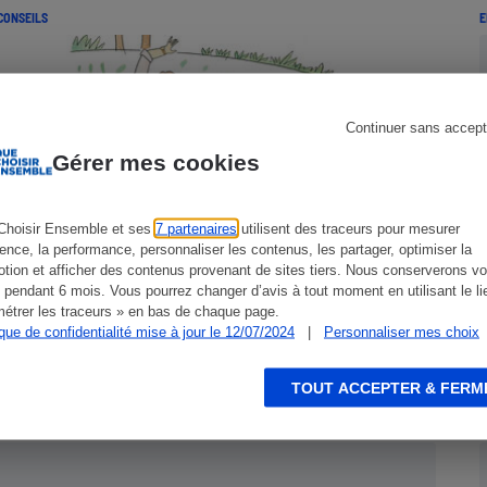
CONSEILS
E
s
Réfrigérateur
Continuer sans accept
Gérer mes cookies
Choisir Ensemble et ses
7 partenaires
utilisent des traceurs pour mesurer
ience, la performance, personnaliser les contenus, les partager, optimiser la
tion et afficher des contenus provenant de sites tiers. Nous conserverons vo
 pendant 6 mois. Vous pourrez changer d’avis à tout moment en utilisant le li
étrer les traceurs » en bas de chaque page.
Réforme des retraites - Bien cerner
ique de confidentialité mise à jour le 12/07/2024
|
Personnaliser mes choix
les changements
TOUT ACCEPTER & FERM
ENQUÊTE
E