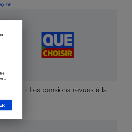
NQUÊTE
er
tre
en «
Retraite - Les pensions revues à la
baisse
ER
NQUÊTE