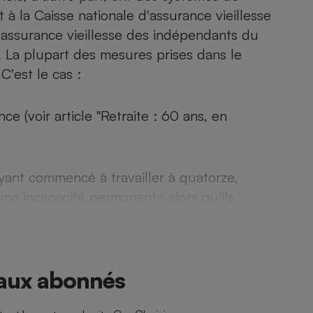
t à la Caisse nationale d'assurance vieillesse
d'assurance vieillesse des indépendants du
c. La plupart des mesures prises dans le
- Ustensile
C'est le cas :
Foie gras
Aide auditive
r
Assurance vie
e (voir article "Retraite : 60 ans, en
 ayant commencé à travailler à quatorze,
Poêle à granulés
gne - Comment choisir une
lle de champagne
une incapacité permanente alors qu'ils
en ligne
Ordinateur portable
Crème solaire
Lave-vaisselle
 aux abonnés