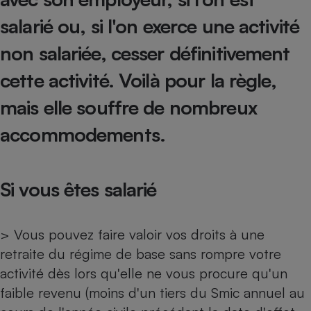
salarié ou, si l'on exerce une activité
Petit électroménager - U
Complément
alimentaire
non salariée, cesser définitivement
Mutuelle
Assurance emprunteur
cette activité. Voilà pour la règle,
mais elle souffre de nombreux
accommodements.
Matelas
Champagne
bouteille
Banque en 
Téléviseur
Si vous êtes salarié
Antimoustique
Lave-linge
> Vous pouvez faire valoir vos droits à une
retraite du régime de base sans rompre votre
activité dès lors qu'elle ne vous procure qu'un
Radiateur électrique
faible revenu (moins d'un tiers du Smic annuel au