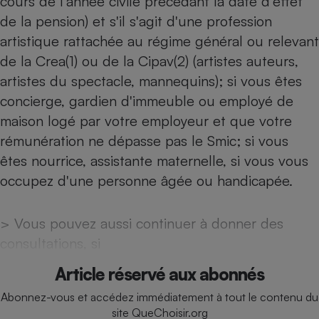
cours de l'année civile précédant la date d'effet
Téléphone mobile -
de la pension) et s'il s'agit d'une profession
Smartphone
Plaque de cuisson à
artistique rattachée au régime général ou relevant
induction
de la Crea(1) ou de la Cipav(2) (artistes auteurs,
artistes du spectacle, mannequins); si vous êtes
concierge, gardien d'immeuble ou employé de
Climatiseur -
Ventilateur
maison logé par votre employeur et que votre
rémunération ne dépasse pas le Smic; si vous
êtes nourrice, assistante maternelle, si vous vous
Antivirus
occupez d'une personne âgée ou handicapée.
Climatiseur -
Ventilateur
> Vous pouvez aussi continuer à donner des
consultations, si
Article réservé aux abonnés
Abonnez-vous et accédez immédiatement à tout le contenu du
site QueChoisir.org