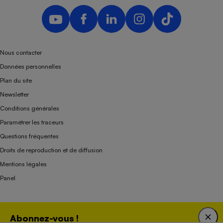
Nous contacter
Données personnelles
Plan du site
Newsletter
Conditions générales
Paramétrer les traceurs
Questions fréquentes
Droits de reproduction et de diffusion
Mentions légales
Panel
Association indépendante de l’État, des syndicats, des producteurs et des
Abonnez-vous !
distributeurs depuis 1951.