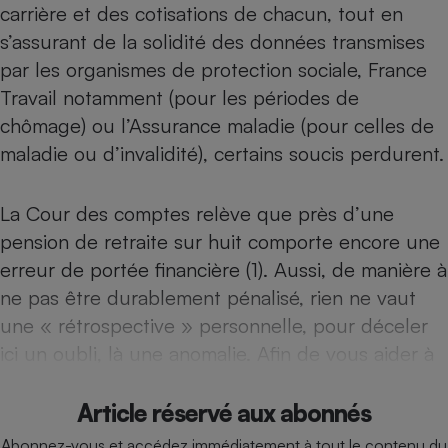
carrière et des cotisations de chacun, tout en
Téléphone mobile -
Smartphone
s’assurant de la solidité des données transmises
Plaque de cuisson à
induction
par les organismes de protection sociale, France
Travail notamment (pour les périodes de
chômage) ou l’Assurance maladie (pour celles de
Climatiseur -
maladie ou d’invalidité), certains soucis perdurent.
Ventilateur
La Cour des comptes relève que près d’une
Antivirus
pension de retraite sur huit comporte encore une
Climatiseur -
erreur de portée financière (1). Aussi, de manière à
Ventilateur
ne pas être durablement pénalisé, rien ne vaut
une « rétrospective » personnelle, pour déceler
ici un oubli, là une anomalie. Afin de vous aider à
Article réservé aux abonnés
Abonnez-vous et accédez immédiatement à tout le contenu du