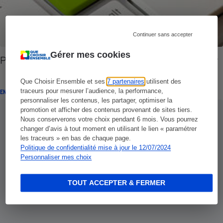
Continuer sans accepter
Gérer mes cookies
Pensions de retraite - Les démarches à respecter
Que Choisir Ensemble et ses
7 partenaires
utilisent des
traceurs pour mesurer l’audience, la performance,
ENQUÊTE
personnaliser les contenus, les partager, optimiser la
promotion et afficher des contenus provenant de sites tiers.
Nous conserverons votre choix pendant 6 mois. Vous pourrez
changer d’avis à tout moment en utilisant le lien « paramétrer
les traceurs » en bas de chaque page.
Politique de confidentialité mise à jour le 12/07/2024
Personnaliser mes choix
TOUT ACCEPTER & FERMER