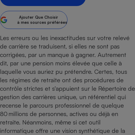
Petit électroménager - U
Complément
Ajouter
Que Choisir
alimentaire
à mes sources préférées
Mutuelle
Assurance emprunteur
Les erreurs ou les inexactitudes sur votre relevé
de carrière se traduisent, si elles ne sont pas
corrigées, par un manque à gagner. Autrement
Matelas
Champagne
dit, par une pension moins élevée que celle à
bouteille
Banque en 
laquelle vous auriez pu prétendre. Certes, tous
Téléviseur
les régimes de retraite ont des procédures de
Antimoustique
contrôle strictes et s’appuient sur le Répertoire de
Lave-linge
gestion des carrières unique, un référentiel qui
recense le parcours professionnel de quelque
80 millions de personnes, actives ou déjà en
Radiateur électrique
retraite. Néanmoins, même si cet outil
informatique offre une vision synthétique de la