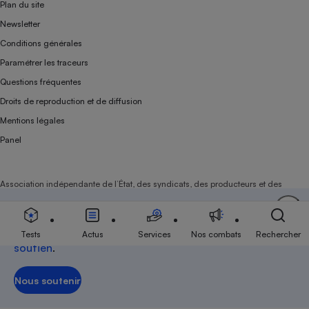
Plan du site
Newsletter
Conditions générales
Paramétrer les traceurs
Questions fréquentes
Droits de reproduction et de diffusion
Mentions légales
Panel
Association indépendante de l’État, des syndicats, des producteurs et des
distributeurs depuis 1951.
Soutenez-nous
Aujourd'hui plus que jamais, nous comptons sur
votre
Tests
Actus
Services
Nos combats
Rechercher
soutien
.
Nous soutenir
Nous soutenir