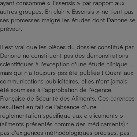
ayant consommé « Essensis » par rapport aux
Téléphone mobile -
Smartphone
autres groupes. En clair « Essensis » ne tient pas
Plaque de cuisson à
induction
ses promesses malgré les études dont Danone se
prévaut.
Climatiseur -
Il est vrai que les pièces du dossier constitué par
Ventilateur
Danone ne constituent pas des démonstrations
scientifiques à l'exception d'une étude clinique ...
Antivirus
mais qui n'a toujours pas été publiée ! Quant aux
Climatiseur -
communications publicitaires, elles n'ont jamais
Ventilateur
été soumises à l'approbation de l'Agence
Française de Sécurité des Aliments. Ces carences
résultent en fait de l'absence d'une
réglementation spécifique aux « alicaments »
(aliments présentés comme des médicaments) :
pas d'exigences méthodologiques précises, pas