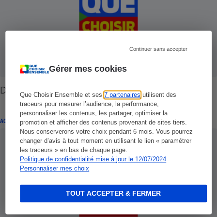
Continuer sans accepter
Gérer mes cookies
Danone Essensis - Pas de pot !
Que Choisir Ensemble et ses
7 partenaires
utilisent des
traceurs pour mesurer l’audience, la performance,
personnaliser les contenus, les partager, optimiser la
ACTUALITÉ
promotion et afficher des contenus provenant de sites tiers.
Nous conserverons votre choix pendant 6 mois. Vous pourrez
changer d’avis à tout moment en utilisant le lien « paramétrer
les traceurs » en bas de chaque page.
Politique de confidentialité mise à jour le 12/07/2024
Personnaliser mes choix
TOUT ACCEPTER & FERMER