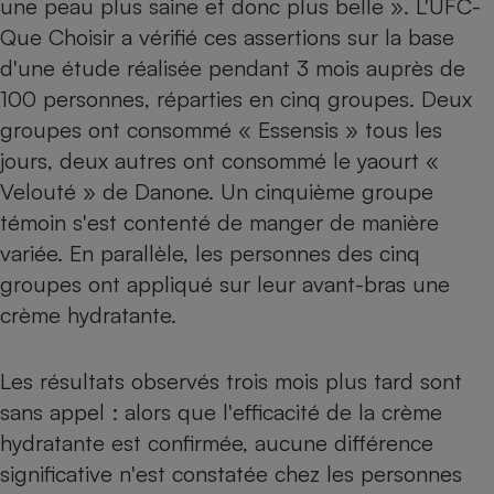
une peau plus saine et donc plus belle ». L'UFC-
Que Choisir a vérifié ces assertions sur la base
Petit électroménager - U
Complément
d'une étude réalisée pendant 3 mois auprès de
alimentaire
Mutuelle
100 personnes, réparties en cinq groupes. Deux
Assurance emprunteur
groupes ont consommé « Essensis » tous les
jours, deux autres ont consommé le yaourt «
Velouté » de Danone. Un cinquième groupe
Matelas
témoin s'est contenté de manger de manière
Champagne
bouteille
variée. En parallèle, les personnes des cinq
Banque en 
groupes ont appliqué sur leur avant-bras une
Téléviseur
crème hydratante.
Antimoustique
Lave-linge
Les résultats observés trois mois plus tard sont
sans appel : alors que l'efficacité de la crème
Radiateur électrique
hydratante est confirmée, aucune différence
significative n'est constatée chez les personnes