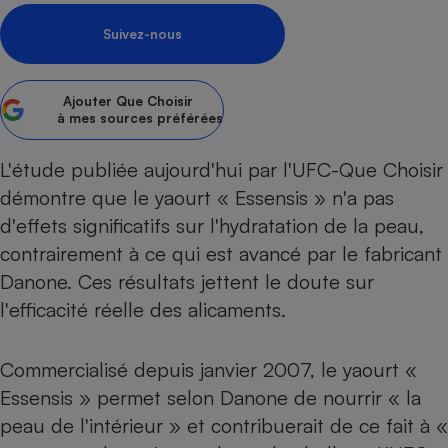
pression
Choisir son fioul
Assurance
Sécurité - Hygiène
Circulation routière
Suivez-nous
Choisir son pellet
Crédit immobilier
Banque - Crédit
Contrôle technique - Rép
Comparateur assurance emprunteur
Maison de retraite
Epargne - Fiscalité
Comparateu
Pièce détachée
Ajouter
Que Choisir
Energie Moins Chère Ensemble
Comparatif réfrigérateur
Comparatif casque audio
Comparatif tondeuse ro
Moto
à mes sources préférées
Comparatif plaque à indu
Comparatif barre de son
Comparatif poêle à gran
Supermarché - Drive
L'étude publiée aujourd'hui par l'UFC-Que Choisir
Comparatif hotte aspira
Comparatif imprimante m
Comparatif radiateur éle
démontre que le yaourt « Essensis » n'a pas
Électricité - Gaz
Hygiène - Beauté
Comparatif climatiseur m
Comparatif ordinateur p
d'effets significatifs sur l'hydratation de la peau,
Tous les comparateurs
Maladie - Médecine - Mé
Comparatif aspirateur bal
Comparatif ultrabook
Aménagement
contrairement à ce qui est avancé par le fabricant
Toutes les cartes interactives
Système de santé - Com
Comparatif aspirateur tr
Comparatif tablette tacti
Supermarché - Drive
Danone. Ces résultats jettent le doute sur
Bricolage - Jardinage
Retraite
Comparatif cafetière au
l'efficacité réelle des alicaments.
Chauffage
Speedtest - Testez le débit de votre
Mutuelle
Comparatif robot cuiseu
Image et son
Produit d'entretien
connexion Internet
Commercialisé depuis janvier 2007, le yaourt «
Comparatif centrale vap
Comparateur auto
Informatique
Sécurité domestique
Essensis » permet selon Danone de nourrir « la
Internet
peau de l'intérieur » et contribuerait de ce fait à «
Gros électroménager
Téléphonie