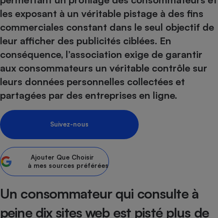
les exposant à un véritable pistage à des fins
Petit électroménager - U
Complément
commerciales constant dans le seul objectif de
alimentaire
leur afficher des publicités ciblées. En
Mutuelle
Assurance emprunteur
conséquence, l’association exige de garantir
aux consommateurs un véritable contrôle sur
leurs données personnelles collectées et
Matelas
partagées par des entreprises en ligne.
Champagne
bouteille
Banque en 
Suivez-nous
Téléviseur
Antimoustique
Lave-linge
Ajouter
Que Choisir
à mes sources préférées
Un consommateur qui consulte à
Radiateur électrique
peine dix sites web est pisté plus de