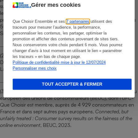
Gérer mes cookies
suivants : 20minutes.fr, allocine.fr, cdiscount.fr, leboncoin.fr,
lemonde.fr, marmiton.org, meteofrance.com, orange.fr,
programme-tv.net, yahoo.com. Ces sites sont classés parmi les
Que Choisir Ensemble et ses
7 partenaires
utilisent des
50 sites les plus consultés en France, selon les mesures de
traceurs pour mesurer l’audience, la performance,
Similarweb.
personnaliser les contenus, les partager, optimiser la
promotion et afficher des contenus provenant de sites tiers.
Nous conserverons votre choix pendant 6 mois. Vous pourrez
changer d’avis à tout moment en utilisant le lien « paramétrer
(2) From “Heavy Purchasers” of Pregnancy Tests to the
les traceurs » en bas de chaque page.
Depression-Prone : We Found 650,000 Ways Advertisers
Politique de confidentialité mise à jour le 12/07/2024
Label You, The Markup, 2023.
Personnaliser mes choix
TOUT ACCEPTER & FERMER
(3) Selon une enquête exclusive réalisée en 2023 par le Bureau
européen des unions de consommateurs (BEUC), dont l’UFC-
Que Choisir est membre, auprès de 4 929 consommateurs en
France et dans sept autres pays européens.
Connected, but
unfairly treated : Consumer survey results on the fairness of the
online environment
, BEUC, 2023.