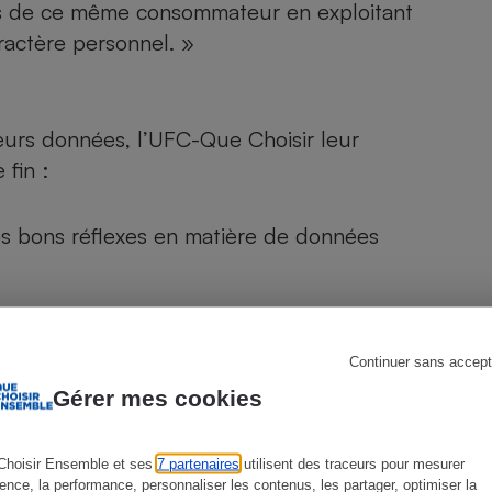
près de ce même consommateur en exploitant
actère personnel. »
s
Réfrigérateur
eurs données, l’UFC-Que Choisir leur
 fin :
es bons réflexes en matière de données
Continuer sans accept
 privée
Gérer mes cookies
ent
Choisir Ensemble et ses
7 partenaires
utilisent des traceurs pour mesurer
ience, la performance, personnaliser les contenus, les partager, optimiser la