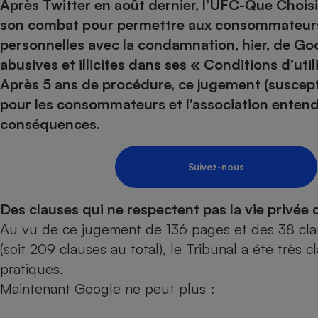
Energie
Après Twitter en août dernier, l’UFC-Que Choisir
Nutrition
Assurance auto
-nous ?
son combat pour permettre aux consommateurs 
Produit alimentaire
Carburant
Compar
Compar
Compar
Compar
personnelles avec la condamnation, hier, de Goo
pressi
Choisir son fioul
Assurance
Sécurité - Hygiène
Circulation routière
abusives et illicites
dans ses « Conditions d’utili
Choisir son pellet
Banque - Crédit
Crédit immobilier
Contrôle technique - 
Après 5 ans de procédure, ce jugement (suscept
Comparateur assurance emprunteur
Epargne - Fiscalité
Maison de retraite
Compara
Pièce détachée
pour les consommateurs et l’association entend 
Energie Moins Chère Ensemble
Comparatif réfrigérat
Comparatif casque au
Comparatif tondeuse
conséquences.
Moto
Comparatif plaque à i
Comparatif barre de 
Comparatif poêle à g
Supermarché - Drive
Comparatif hotte asp
Comparatif imprimant
Comparatif radiateur 
Suivez-nous
Électricité - Gaz
Hygiène - Beauté
Comparatif climatiseu
Comparatif ordinateu
Tous les comparateurs
Des clauses qui ne respectent pas la vie privé
Maladie - Médecine -
Comparatif aspirateur
Comparatif ultrabook
Aménagement
Au vu de ce jugement de 136 pages et des 38 clau
Toutes les cartes interactives
Système de santé - C
Comparatif aspirateur
Comparatif tablette ta
Supermarché - Drive
Bricolage - Jardinage
(soit 209 clauses au total), le Tribunal a été très c
Retraite
Comparatif cafetière
Chauffage
pratiques.
Speedtest - Testez le débit de votre
Mutuelle
Comparatif robot cui
Maintenant Google ne peut plus :
Image et son
Produit d'entretien
connexion Internet
Comparatif centrale 
Comparateur auto
Informatique
Sécurité domestique