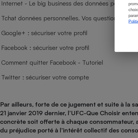
Internet - Le big business des données personnel
promo
choix
param
Tchat données personnelles. Vos questions, nos 
Polit
Google+ : sécuriser votre profil
Facebook : sécuriser votre profil
Comment quitter Facebook - Tutoriel
Twitter : sécuriser votre compte
Par ailleurs, forte de ce jugement et suite à la 
21 janvier 2019 dernier, l’UFC-Que Choisir ente
concrète soit offerte à chaque consommateur, 
du préjudice porté à l’intérêt collectif des cons