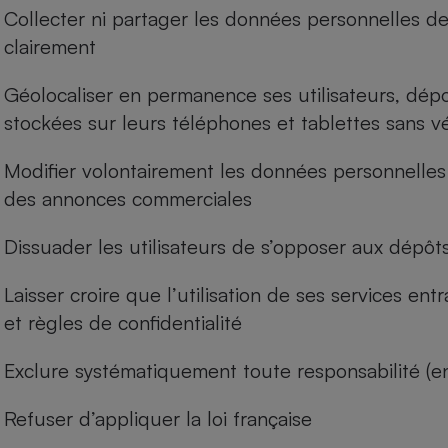
Collecter ni partager les données personnelles de 
Internet
clairement
Gros électroménager
Téléphonie
Petit électroménager 
Géolocaliser en permanence ses utilisateurs, dépo
Complément
stockées sur leurs téléphones et tablettes sans v
alimentaire
Mutuelle
Assurance emprunteu
Modifier volontairement les données personnelles 
des annonces commerciales
Dissuader les utilisateurs de s’opposer aux dépô
Matelas
Champa
boutei
Banque 
Laisser croire que l’utilisation de ses services entr
Téléviseur
et règles de confidentialité
Antimoustique
Lave-linge
Exclure systématiquement toute responsabilité (e
Refuser d’appliquer la loi française