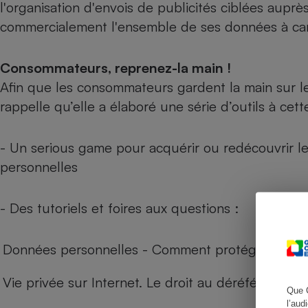
l'organisation d'envois de publicités ciblées au
commercialement l'ensemble de ses données à car
Cafetière à expresso
Consommateurs, reprenez-la main !
Afin que les consommateurs gardent la main sur l
rappelle qu’elle a élaboré une série d’outils à cette
- Un
serious game
pour acquérir ou redécouvrir l
personnelles
Robot ménager
- Des tutoriels et foires aux questions :
Données personnelles - Comment protéger sa vie
Vie privée sur Internet. Le droit au déréférencem
Que 
l’aud