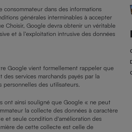
Électricité - Gaz
 le consommateur dans des informations
nditions générales interminables à accepter
Appareil photo
e Choisir, Google devra obtenir un véritable
numérique
Four encastrable
ive et à l’exploitation intrusive des données
Lessive
ontre Google vient formellement rappeler que
nt des services marchands payés par la
 personnelles des utilisateurs.
Aspirateur
s ont ainsi souligné que Google « ne peut
mmateur la collecte des données à caractère
e et seule condition d'amélioration des
emière de cette collecte est celle de