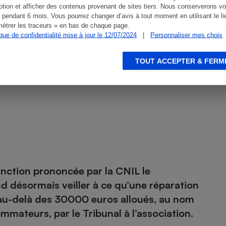
les
tion et afficher des contenus provenant de sites tiers. Nous conserverons vo
 pendant 6 mois. Vous pourrez changer d’avis à tout moment en utilisant le li
étrer les traceurs » en bas de chaque page.
réponses
ique de confidentialité mise à jour le 12/07/2024
|
Personnaliser mes choix
TOUT ACCEPTER & FERM
sanction prononcée par la CNIL le
nd désormais veiller à ce qu’une réparation
au-delà des 30000 euros alloués, au nom
ommateurs, par le Tribunal à l’association.