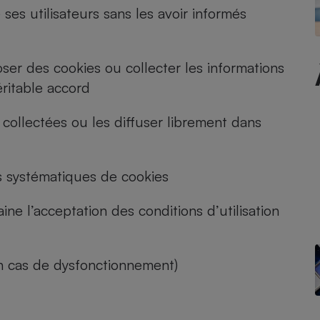
ses utilisateurs sans les avoir informés
- Ustensile
ser des cookies ou collecter les informations
Foie gras
éritable accord
Aide auditive
r
Assurance vie
collectées ou les diffuser librement dans
ts systématiques de cookies
Poêle à granulés
gne - Comment choisir une
lle de champagne
en ligne
aine l’acceptation des conditions d’utilisation
Ordinateur portable
Crème solaire
Lave-vaisselle
n cas de dysfonctionnement)