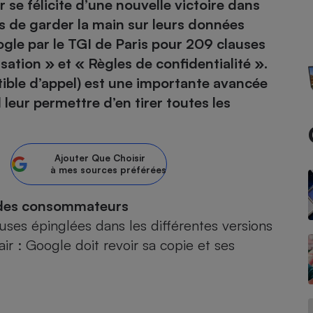
 se félicite d’une nouvelle victoire dans
de garder la main sur leurs données
atif sèche-linge
atif smartphone
atif nettoyeur haute
ateur mutuelle
gle par le TGI de Paris pour
209 clauses
on
sation » et « Règles de confidentialité ».
Réparation
ible d’appel) est une importante avancée
Obsèques - Pompes
teur des devis d’opticiens
leur permettre d’en tirer toutes les
funèbres
eur-congélateur
dio
 robot
nduction
son
ranulés
Ajouter
Que Choisir
irante
e multifonction
électrique
à mes sources préférées
Panneaux
r mobile
r portable
photovoltaïques
e des consommateurs
 Médicament
 balai
ses épinglées dans les différentes versions
omplémentaire santé
 traîneau
ctile
Circuits courts et
lair : Google doit revoir sa copie et ses
alimentation locale
Puériculture - Produit
 automatique
pour bébé
Banque en ligne
seur
vapeur