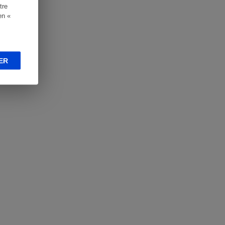
tre
en «
ER