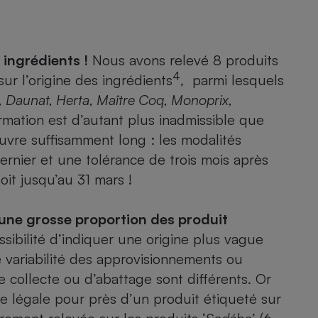
Électricité - Gaz
Appareil photo
 ingrédients !
Nous avons relevé 8 produits
numérique
Four encastrable
4
ur l’origine des ingrédients
, parmi lesquels
e, Daunat, Herta, Maître Coq, Monoprix,
mation est d’autant plus inadmissible que
uvre suffisamment long : les modalités
Lessive
dernier et une tolérance de trois mois après
oit jusqu’au 31 mars !
 une grosse proportion des produit
Aspirateur
sibilité d’indiquer une origine plus vague
te variabilité des approvisionnements ou
 collecte ou d’abattage sont différents. Or
he légale pour près d’un produit étiqueté sur