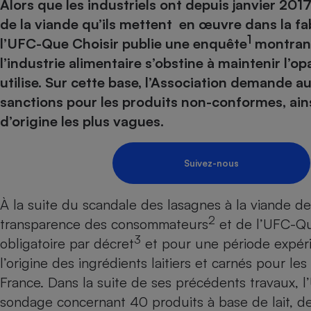
Energie
Alors que les industriels ont depuis janvier 2017 
Nutrition
Assurance auto
-nous ?
de la viande qu’ils mettent en œuvre dans la fa
Produit alimentaire
Carburant
Compar
Compar
Compar
Compar
1
l’UFC-Que Choisir publie une enquête
montrant
pressi
Choisir son fioul
Assurance
Sécurité - Hygiène
Circulation routière
l’industrie alimentaire s’obstine à maintenir l’op
Choisir son pellet
Banque - Crédit
Crédit immobilier
Contrôle technique - 
utilise. Sur cette base, l’Association demande a
Comparateur assurance emprunteur
Epargne - Fiscalité
Maison de retraite
Compara
Pièce détachée
sanctions pour les produits non-conformes, ai
Energie Moins Chère Ensemble
Comparatif réfrigérat
Comparatif casque au
Comparatif tondeuse
d’origine les plus vagues.
Moto
Comparatif plaque à i
Comparatif barre de 
Comparatif poêle à g
Supermarché - Drive
Comparatif hotte asp
Comparatif imprimant
Comparatif radiateur 
Suivez-nous
Électricité - Gaz
Hygiène - Beauté
Comparatif climatiseu
Comparatif ordinateu
Tous les comparateurs
À la suite du scandale des lasagnes à la viande d
Maladie - Médecine -
Comparatif aspirateur
Comparatif ultrabook
Aménagement
2
transparence des consommateurs
et de l’UFC-Que
Toutes les cartes interactives
Système de santé - C
Comparatif aspirateur
Comparatif tablette ta
Supermarché - Drive
Bricolage - Jardinage
3
obligatoire par décret
et pour une période expéri
Retraite
Comparatif cafetière
Chauffage
l’origine des ingrédients laitiers et carnés pour l
Speedtest - Testez le débit de votre
Mutuelle
Comparatif robot cui
France. Dans la suite de ses précédents travaux, 
Image et son
Produit d'entretien
connexion Internet
sondage concernant 40 produits à base de lait, d
Comparatif centrale 
Comparateur auto
Informatique
Sécurité domestique