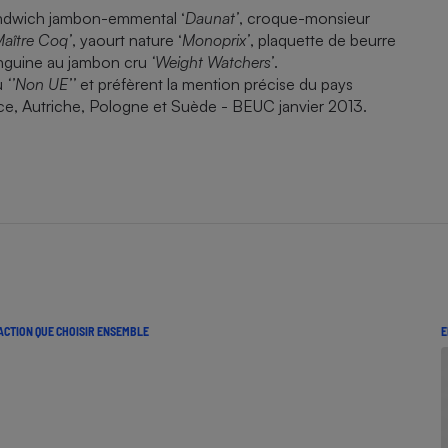
andwich jambon-emmental ‘
Daunat’
, croque-monsieur
aître Coq’
, yaourt nature ‘
Monoprix’
, plaquette de beurre
linguine au jambon cru
‘Weight Watchers’
.
u
‘’Non UE’’
et préfèrent la mention précise du pays
ce, Autriche, Pologne et Suède - BEUC janvier 2013.
ACTION QUE CHOISIR ENSEMBLE
E