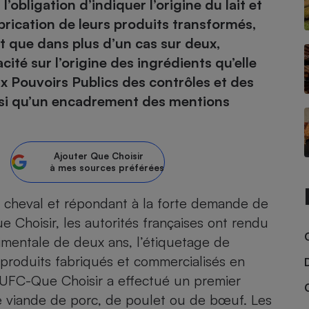
l’obligation d’indiquer l’origine du lait et
brication de leurs produits transformés,
atif sèche-linge
atif smartphone
atif nettoyeur haute
ateur mutuelle
 que dans plus d’un cas sur deux,
on
acité sur l’origine des ingrédients qu’elle
Réparation
ux Pouvoirs Publics des contrôles et des
Obsèques - Pompes
teur des devis d’opticiens
nsi qu’un encadrement des mentions
funèbres
eur-congélateur
dio
 robot
nduction
son
ranulés
Ajouter
Que Choisir
irante
e multifonction
électrique
à mes sources préférées
Panneaux
r mobile
r portable
photovoltaïques
e cheval et répondant à la forte demande de
 Médicament
 balai
 Choisir, les autorités françaises ont rendu
omplémentaire santé
 traîneau
ctile
Circuits courts et
mentale de deux ans, l’étiquetage de
alimentation locale
Puériculture - Produit
 automatique
pour bébé
es produits fabriqués et commercialisés en
Banque en ligne
seur
l’UFC-Que Choisir a effectué un premier
e viande de porc, de poulet ou de bœuf. Les
vapeur