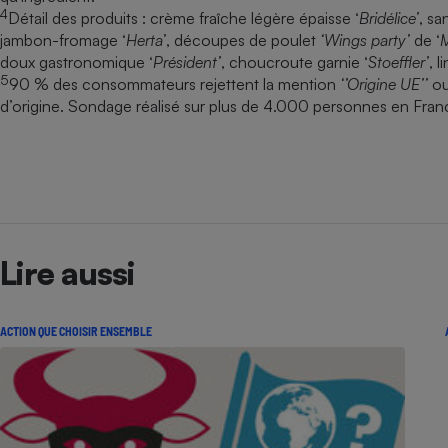
4
Détail des produits : crème fraîche légère épaisse ‘
Bridélice’
, s
jambon-fromage ‘
Herta’
, découpes de poulet
‘Wings party’
de ‘
M
doux gastronomique ‘
Président’
, choucroute garnie ‘
Stoeffler’
, 
5
90 % des consommateurs rejettent la mention
‘’Origine UE’’
o
d’origine. Sondage réalisé sur plus de 4.000 personnes en Fran
Lire aussi
ACTION QUE CHOISIR ENSEMBLE