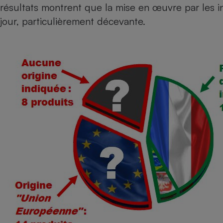
résultats montrent que la mise en œuvre par les ind
Internet
jour, particulièrement décevante.
Gros électroménager
Téléphonie
Petit électroménager 
Complément
alimentaire
Mutuelle
Assurance emprunteu
Matelas
Champa
boutei
Banque 
Téléviseur
Antimoustique
Lave-linge