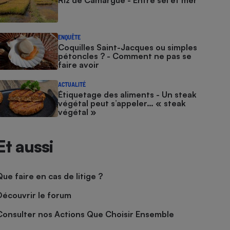
Riz de Camargue - Entre sel et mer
ENQUÊTE
Coquilles Saint-Jacques ou simples
pétoncles ? - Comment ne pas se
faire avoir
ACTUALITÉ
Étiquetage des aliments - Un steak
végétal peut s’appeler… « steak
végétal »
Et aussi
Que faire en cas de litige ?
Découvrir le forum
Consulter nos Actions Que Choisir Ensemble