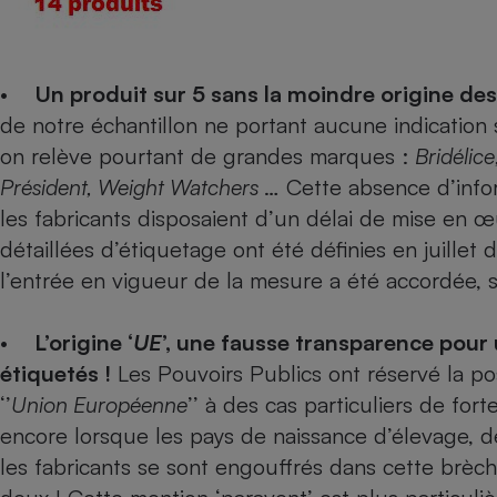
Radiateur électrique
Téléphone mobile -
•
Un produit sur 5 sans la moindre origine des
Smartphone
Plaque de cuisson à
de notre échantillon ne portant aucune indication s
induction
on relève pourtant de grandes marques :
Bridélic
Président, Weight Watchers
… Cette absence d’infor
les fabricants disposaient d’un délai de mise en œ
Climatiseur -
détaillées d’étiquetage ont été définies en juillet 
Ventilateur
l’entrée en vigueur de la mesure a été accordée, s
Antivirus
•
L’origine ‘
UE
’, une fausse transparence pour
Climatiseur -
étiquetés !
Les Pouvoirs Publics ont réservé la pos
Ventilateur
‘’
Union Européenne
’’ à des cas particuliers de for
encore lorsque les pays de naissance d’élevage, de
les fabricants se sont engouffrés dans cette brèc