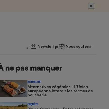
Newsletter
Nous soutenir
À ne pas manquer
ACTUALITÉ
Alternatives végétales - L’Union
européenne interdit les termes de
boucherie
ENQUÊTE