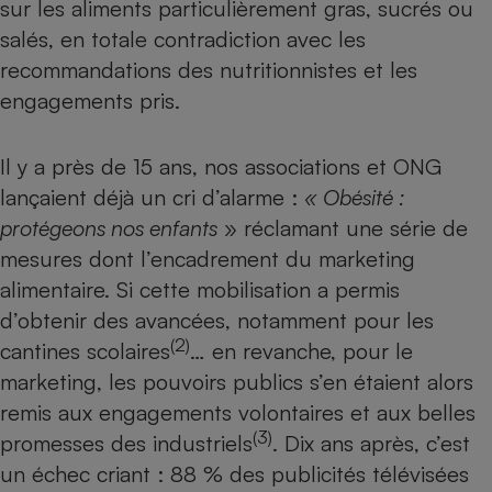
sur les aliments particulièrement gras, sucrés ou
Petit électroménager - U
salés, en totale contradiction avec les
Complément
recommandations des nutritionnistes et les
alimentaire
Mutuelle
engagements pris.
Assurance emprunteur
Il y a près de 15 ans, nos associations et ONG
lançaient déjà un cri d’alarme :
« Obésité :
Matelas
Champagne
protégeons nos enfants
» réclamant une série de
bouteille
Banque en 
mesures dont l’encadrement du marketing
Téléviseur
alimentaire. Si cette mobilisation a permis
Antimoustique
d’obtenir des avancées, notamment pour les
Lave-linge
(2)
cantines scolaires
… en revanche, pour le
marketing, les pouvoirs publics s’en étaient alors
remis aux engagements volontaires et aux belles
Radiateur électrique
(3)
promesses des industriels
. Dix ans après, c’est
un échec criant : 88 % des publicités télévisées