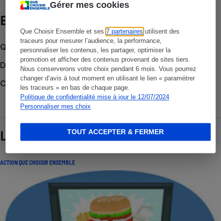
Gérer mes cookies
Et aussi
Que Choisir Ensemble et ses
7 partenaires
utilisent des
traceurs pour mesurer l’audience, la performance,
Que faire en cas de litige ?
personnaliser les contenus, les partager, optimiser la
promotion et afficher des contenus provenant de sites tiers.
Découvrir le forum
Nous conserverons votre choix pendant 6 mois. Vous pourrez
changer d’avis à tout moment en utilisant le lien « paramétrer
Consulter nos Actions Que Choisir Ensemble
les traceurs » en bas de chaque page.
Politique de confidentialité mise à jour le 12/07/2024
Personnaliser mes choix
TOUT ACCEPTER & FERMER
Lire aussi
ACTION QUE CHOISIR ENSEMBLE