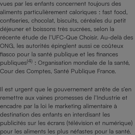
vues par les enfants concernent toujours des
Téléphone mobile -
Smartphone
aliments particulièrement caloriques : fast food,
Plaque de cuisson à
induction
confiseries, chocolat, biscuits, céréales du petit
déjeuner et boissons très sucrées, selon la
récente étude de l’UFC-Que Choisir. Au-delà des
Climatiseur -
ONG, les autorités épinglent aussi ce coûteux
Ventilateur
fiasco pour la santé publique et les finances
(4)
publiques
: Organisation mondiale de la santé,
Antivirus
Cour des Comptes, Santé Publique France.
Climatiseur -
Ventilateur
Il est urgent que le gouvernement arrête de s’en
remettre aux vaines promesses de l’Industrie et
encadre par la loi le marketing alimentaire à
destination des enfants en interdisant les
publicités sur les écrans (télévision et numérique)
pour les aliments les plus néfastes pour la santé.