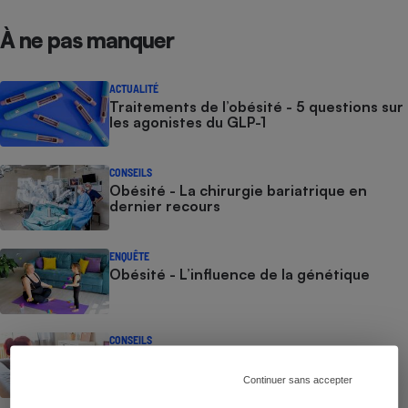
À ne pas manquer
ACTUALITÉ
Traitements de l’obésité - 5 questions sur
les agonistes du GLP-1
CONSEILS
Obésité - La chirurgie bariatrique en
dernier recours
ENQUÊTE
Obésité - L’influence de la génétique
CONSEILS
Prise de poids - Les facteurs aggravants
Continuer sans accepter