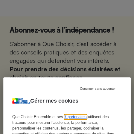
Abonnez-vous à l’indépendance !
S’abonner à Que Choisir, c’est accéder à
des conseils pratiques et des enquêtes
engagées qui défendent vos intérêts.
Pour prendre des décisions éclairées et
choisir en toute confiance.
Continuer sans accepter
0 pub. 0 biais.
Gérer mes cookies
Aucun financement par les marques ou les
pouvoirs publics : chez Que Choisir, on ne se
laisse pas piloter par les lobbies. On défend un
Que Choisir Ensemble et ses
7 partenaires
utilisent des
seul intérêt, le vôtre.
traceurs pour mesurer l’audience, la performance,
personnaliser les contenus, les partager, optimiser la
Expertise scientifique