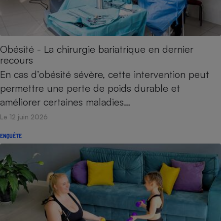
Téléphone mobile -
Smartphone
Plaque de cuisson à
induction
Obésité - La chirurgie bariatrique en dernier
recours
Climatiseur -
En cas d’obésité sévère, cette intervention peut
Ventilateur
permettre une perte de poids durable et
améliorer certaines maladies…
Antivirus
Le 12 juin 2026
Climatiseur -
ENQUÊTE
Ventilateur