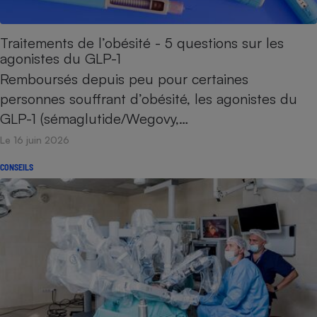
Petit électroménager - U
Complément
Traitements de l’obésité - 5 questions sur les
alimentaire
agonistes du GLP-1
Mutuelle
Assurance emprunteur
Remboursés depuis peu pour certaines
personnes souffrant d’obésité, les agonistes du
GLP-1 (sémaglutide/Wegovy,…
Matelas
Le 16 juin 2026
Champagne
bouteille
Banque en 
CONSEILS
Téléviseur
Antimoustique
Lave-linge
Radiateur électrique