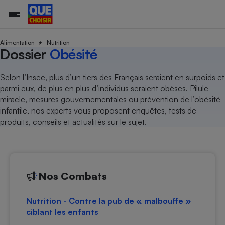
Alimentation
Nutrition
Dossier
Obésité
Additifs a
Comparate
Comparatif
Comparateu
Comparatif
Comparateu
Comparatif
Comparati
Substances
Toutes les actualités
Tous les services
Tous nos combats
L’association
Organismes de défense 
Train
Selon l’Insee, plus d’un tiers des Français seraient en surpoids et
supermarc
cosmétiqu
Comparateu
Achat - Vente - Travaux
Démarche administrative
parmi eux, de plus en plus d’individus seraient obèses. Pilule
Enquêtes
Nos actions
Nos missions
Système judiciaire
Transport aérien
gratuit
miracle, mesures gouvernementales ou prévention de l’obésité
Copropriété
Famille
Guides d'achat
Nos grandes victoires
Notre méthodologie
infantile, nos experts vous proposent enquêtes, tests de
Location
Senior
Comparateu
Comparate
Comparati
Comparatif
Comparate
Comparatif
Comparatif
produits, conseils et actualités sur le sujet.
Conseils
Les billets de la présidente
Notre financement
supermarc
électrique
Service marchand
Magasin - Grande surfac
Sport
Soumettre un litige
Brèves
Nos associations locales
Nos partenaires
Air
Marketing - Fidélisation
Vacances - Tourisme
Lettres types
Nous rejoindre
Nous rejoindre
Déchet
Méthode de vente - Abu
Rencontrer une association locale
Comparate
Comparatif
Comparatif
Comparatif
Comparatif
En savoir plus sur Que Choisir Ensemble
Nos Combats
Eau
s
Agriculture
Achat - Vente - Location
Energie
Nutrition
Assurance auto
Nutrition - Contre la pub de « malbouffe »
-nous ?
ciblant les enfants
Produit alimentaire
Carburant
Comparati
Comparati
Comparati
Comparate