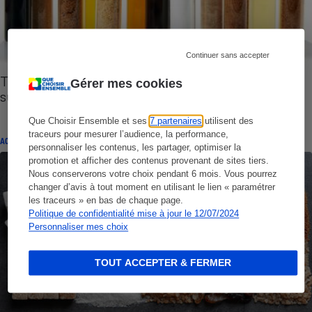
Continuer sans accepter
Tartinables ou en poudre - 12 alternatives au
Gérer mes cookies
sucre blanc testées
Que Choisir Ensemble et ses
7 partenaires
utilisent des
traceurs pour mesurer l’audience, la performance,
ACTUALITÉ
personnaliser les contenus, les partager, optimiser la
promotion et afficher des contenus provenant de sites tiers.
Nous conserverons votre choix pendant 6 mois. Vous pourrez
changer d’avis à tout moment en utilisant le lien « paramétrer
les traceurs » en bas de chaque page.
Politique de confidentialité mise à jour le 12/07/2024
Personnaliser mes choix
TOUT ACCEPTER & FERMER