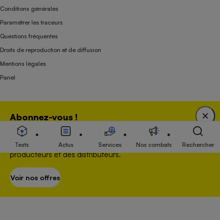
Conditions générales
Paramétrer les traceurs
Questions fréquentes
Droits de reproduction et de diffusion
Mentions légales
Panel
Association indépendante de l’État, des syndicats, des producteurs et des
Abonnez-vous !
distributeurs depuis 1951.
Bénéficiez d'une expertise unique tout en soutenant
une association 100 % indépendante de l'Etat, des
Tests
Actus
Services
Nos combats
Rechercher
producteurs et des distributeurs.
Voir nos offres
S’abonner