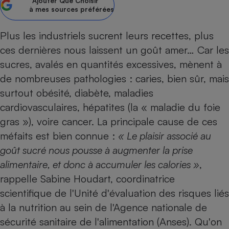
Ajouter
Que Choisir
à mes sources préférées
Petit électroménager - U
Complément
alimentaire
Plus les industriels sucrent leurs recettes, plus
Mutuelle
Assurance emprunteur
ces dernières nous laissent un goût amer… Car les
sucres, avalés en quantités excessives, mènent à
de nombreuses pathologies : caries, bien sûr, mais
surtout obésité, diabète, maladies
Matelas
Champagne
cardiovasculaires, hépatites (la « maladie du foie
bouteille
Banque en 
gras »), voire cancer. La principale cause de ces
Téléviseur
méfaits est bien connue :
« Le plaisir associé au
Antimoustique
goût sucré nous pousse à augmenter la prise
Lave-linge
alimentaire, et donc à accumuler les calories »
,
rappelle Sabine Houdart, coordinatrice
scientifique de l'Unité d'évaluation des risques liés
Radiateur électrique
à la nutrition au sein de l'Agence nationale de
sécurité ­sanitaire de l'alimentation (Anses). Qu'on