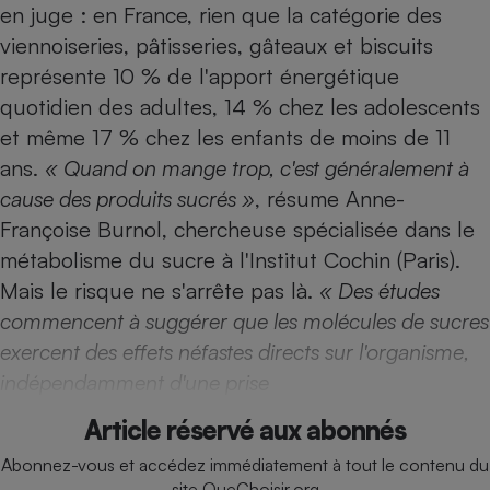
en juge : en France, rien que la catégorie des
Téléphone mobile -
Smartphone
viennoiseries, pâtisseries, gâteaux et biscuits
Plaque de cuisson à
induction
représente 10 % de l'apport énergétique
quotidien des adultes, 14 % chez les adolescents
et même 17 % chez les enfants de moins de 11
Climatiseur -
ans.
« Quand on mange trop, c'est généralement à
Ventilateur
cause des produits sucrés »
, résume Anne-
Françoise Burnol, chercheuse spécialisée dans le
Antivirus
métabolisme du sucre à l'Institut Cochin (Paris).
Mais le risque ne s'arrête pas là.
« Des études
Climatiseur -
Ventilateur
commencent à suggérer que les molécules de sucres
exercent des effets néfastes directs sur l'organisme,
indépendamment d'une prise
Article réservé aux abonnés
Abonnez-vous et accédez immédiatement à tout le contenu du
site QueChoisir.org