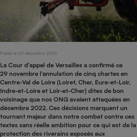
pression
Choisir son fioul
Assurance
Sécurité - Hygiène
Circulation routière
Choisir son pellet
Crédit immobilier
Banque - Crédit
Contrôle technique - Rép
Comparateur assurance emprunteur
Maison de retraite
Epargne - Fiscalité
Comparateu
Pièce détachée
Energie Moins Chère Ensemble
Comparatif réfrigérateur
Comparatif casque audio
Comparatif tondeuse ro
Moto
Comparatif plaque à indu
Comparatif barre de son
Comparatif poêle à gran
Supermarché - Drive
Comparatif hotte aspira
Comparatif imprimante m
Comparatif radiateur éle
Publié le 02 décembre 2024
Électricité - Gaz
Hygiène - Beauté
Comparatif climatiseur m
Comparatif ordinateur p
La Cour d’appel de Versailles a confirmé ce
Tous les comparateurs
Maladie - Médecine - Mé
29 novembre l’annulation de cinq chartes en
Comparatif aspirateur bal
Comparatif ultrabook
Aménagement
Toutes les cartes interactives
Centre-Val de Loire (Loiret, Cher, Eure-et-Loir,
Système de santé - Com
Comparatif aspirateur tr
Comparatif tablette tacti
Supermarché - Drive
Bricolage - Jardinage
Indre-et-Loire et Loir-et-Cher) dites de bon
Retraite
Comparatif cafetière au
Chauffage
voisinage que nos ONG avaient attaquées en
Speedtest - Testez le débit de votre
Mutuelle
Comparatif robot cuiseu
Image et son
Produit d'entretien
décembre 2022. Ces décisions marquent un
connexion Internet
Comparatif centrale vap
Comparateur auto
tournant majeur dans notre combat contre ces
Informatique
Sécurité domestique
textes sans réelle ambition pour ce qui est de la
Internet
protection des riverains exposés aux
Gros électroménager
Téléphonie