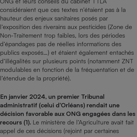
ONG et leurs conseils du cabinet TTLA
Téléphone mobile -
Smartphone
considéraient que ces textes n’étaient pas à la
Plaque de cuisson à
hauteur des enjeux sanitaires posés par
induction
l’exposition des riverains aux pesticides (Zone de
Non-Traitement trop faibles, lors des périodes
d’épandages pas de réelles informations des
Climatiseur -
Ventilateur
publics exposés…) et étaient également entachés
d’illégalités sur plusieurs points (notamment ZNT
modulables en fonction de la fréquentation et de
Antivirus
l’étendue de la propriété).
Climatiseur -
Ventilateur
En janvier 2024, un premier Tribunal
administratif (celui d‘Orléans) rendait une
décision favorable aux ONG
engagées dans les
recours (1).
Le ministère de l’Agriculture avait fait
appel de ces décisions (rejoint par certaines