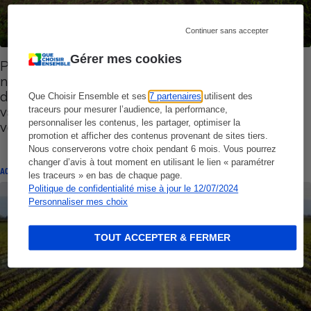
Continuer sans accepter
Gérer mes cookies
Première victoire majeure ! - Grâce à l’action de
nos ONG un premier Tribunal administratif (celui
d’Orléans) annule les arrêtés préfectoraux
Que Choisir Ensemble et ses
7 partenaires
utilisent des
validant les chartes pesticides dites de bon
traceurs pour mesurer l’audience, la performance,
personnaliser les contenus, les partager, optimiser la
voisinage de 5 départements !
promotion et afficher des contenus provenant de sites tiers.
Nous conserverons votre choix pendant 6 mois. Vous pourrez
changer d’avis à tout moment en utilisant le lien « paramétrer
ACTION QUE CHOISIR ENSEMBLE
les traceurs » en bas de chaque page.
Politique de confidentialité mise à jour le 12/07/2024
Personnaliser mes choix
TOUT ACCEPTER & FERMER