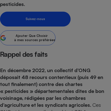
pesticides.
Petit électroménager - U
Complément
alimentaire
Suivez-nous
Mutuelle
Assurance emprunteur
Ajouter
Que Choisir
à mes sources préférées
Matelas
Champagne
Rappel des faits
bouteille
Banque en 
Téléviseur
En
décembre 2022, un collectif d’ONG
Antimoustique
Lave-linge
déposait 48 recours contentieux (puis 49 en
tout finalement) contre des chartes
« pesticides » départementales dites de bon
voisinage, rédigées par les chambres
Radiateur électrique
d’agriculture et les syndicats agricoles.
Ces