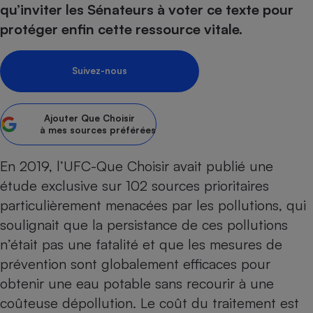
qu’inviter les Sénateurs à voter ce texte pour
Petit électroménager - U
protéger enfin cette ressource vitale.
Complément
alimentaire
Mutuelle
Assurance emprunteur
Suivez-nous
Ajouter
Que Choisir
à mes sources préférées
Matelas
Champagne
bouteille
Banque en 
En 2019, l’UFC-Que Choisir avait publié
une
Téléviseur
étude exclusive sur 102 sources prioritaires
Antimoustique
particulièrement menacées par les pollutions, qui
Lave-linge
soulignait que la persistance de ces pollutions
n’était pas une fatalité et que les mesures de
prévention sont globalement efficaces pour
Radiateur électrique
obtenir une eau potable sans recourir à une
coûteuse dépollution. Le coût du traitement est