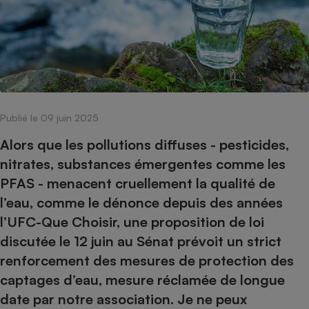
pression
Choisir son fioul
Assurance
Sécurité - Hygiène
Circulation routière
Choisir son pellet
Crédit immobilier
Banque - Crédit
Contrôle technique - Rép
Comparateur assurance emprunteur
Maison de retraite
Epargne - Fiscalité
Comparateu
Pièce détachée
Energie Moins Chère Ensemble
Comparatif réfrigérateur
Comparatif casque audio
Comparatif tondeuse ro
Moto
Comparatif plaque à indu
Comparatif barre de son
Comparatif poêle à gran
Supermarché - Drive
Publié le 09 juin 2025
Comparatif hotte aspira
Comparatif imprimante m
Comparatif radiateur éle
Électricité - Gaz
Hygiène - Beauté
Alors que les pollutions diffuses - pesticides,
Comparatif climatiseur m
Comparatif ordinateur p
Tous les comparateurs
nitrates, substances émergentes comme les
Maladie - Médecine - Mé
Comparatif aspirateur bal
Comparatif ultrabook
Aménagement
PFAS - menacent cruellement la qualité de
Toutes les cartes interactives
Système de santé - Com
Comparatif aspirateur tr
Comparatif tablette tacti
Supermarché - Drive
Bricolage - Jardinage
l’eau, comme le dénonce depuis des années
Retraite
Comparatif cafetière au
Chauffage
l’UFC-Que Choisir, une proposition de loi
Speedtest - Testez le débit de votre
Mutuelle
Comparatif robot cuiseu
discutée le 12 juin au Sénat prévoit un strict
Image et son
Produit d'entretien
connexion Internet
Comparatif centrale vap
Comparateur auto
renforcement des mesures de protection des
Informatique
Sécurité domestique
captages d’eau, mesure réclamée de longue
Internet
date par notre association. Je ne peux
Gros électroménager
Téléphonie