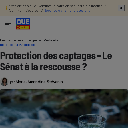
Spéciale canicule. Ventilateur, rafraîchisseur d’air, climatiseur...
Comment s’équiper ?
Réponse dans notre dossier !
Environnement Energie
Pesticides
Additifs a
Comparate
Comparatif
Comparateu
Comparatif
Comparateu
Comparatif
Comparati
Substances
Toutes les actualités
Tous les services
Tous nos combats
L’association
Organismes de défense 
Train
BILLET DE LA PRÉSIDENTE
supermarc
cosmétiqu
Comparateu
Achat - Vente - Travaux
Démarche administrative
Enquêtes
Nos actions
Nos missions
Système judiciaire
Transport aérien
Protection des captages​​​​ - Le
gratuit
Copropriété
Famille
Guides d'achat
Nos grandes victoires
Notre méthodologie
Sénat à la rescousse ?
Location
Senior
Comparateu
Comparate
Comparati
Comparatif
Comparate
Comparatif
Comparatif
Conseils
Les billets de la présidente
Notre financement
supermarc
électrique
Service marchand
Magasin - Grande surfac
Sport
Soumettre un litige
Brèves
Nos associations locales
Nos partenaires
Marie-Amandine Stévenin
Air
par
Marketing - Fidélisation
Vacances - Tourisme
Lettres types
Nous rejoindre
Nous rejoindre
Déchet
Méthode de vente - Abu
Rencontrer une association locale
Comparate
Comparatif
Comparatif
Comparatif
Comparatif
En savoir plus sur Que Choisir Ensemble
Eau
s
Agriculture
Achat - Vente - Location
Energie
Nutrition
Assurance auto
-nous ?
Produit alimentaire
Carburant
Comparati
Comparati
Comparati
Comparate