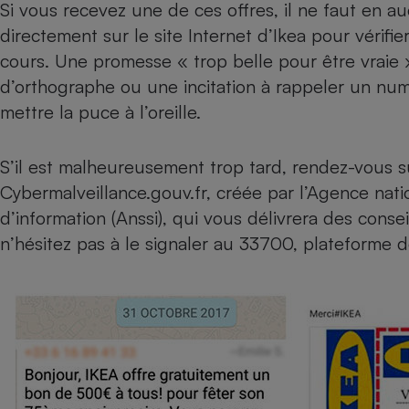
Si vous recevez une de ces offres, il ne faut en a
Internet
directement sur le site Internet d’Ikea pour vérifie
Gros électroménager
Téléphonie
cours. Une promesse « trop belle pour être vraie 
Petit électroménager 
d’orthographe ou une incitation à rappeler un n
Complément
mettre la puce à l’oreille.
alimentaire
Mutuelle
Assurance emprunteu
S’il est malheureusement trop tard, rendez-vous s
Cybermalveillance.gouv.fr
, créée par l’Agence nat
d’information (Anssi), qui vous délivrera des cons
Matelas
Champa
n’hésitez pas à le signaler au
33700, plateforme d
boutei
Banque 
Téléviseur
Antimoustique
Lave-linge