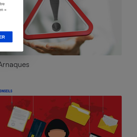
tre
en «
ER
Arnaques
ONSEILS