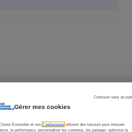
s
Réfrigérateur
Continuer sans accept
Gérer mes cookies
ENQUÊTE
D
Choisir Ensemble et ses
7 partenaires
utilisent des traceurs pour mesurer
ience, la performance, personnaliser les contenus, les partager, optimiser la