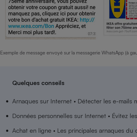
Radiateur électrique
Téléphone mobile -
Smartphone
Plaque de cuisson à
induction
Exemple de message envoyé sur la messagerie WhatsApp (à gauche
Climatiseur -
Ventilateur
Quelques conseils
Antivirus
Climatiseur -
Arnaques sur Internet • Détecter les e-mails m
Ventilateur
Données personnelles sur Internet • Évitez les
Achat en ligne • Les principales arnaques du