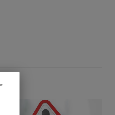
er
OSSIER