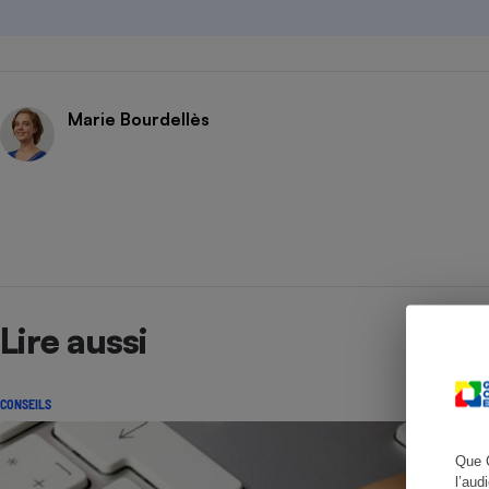
Cafetière à expresso
Marie Bourdellès
Robot ménager
Lire aussi
CONSEILS
Que 
l’aud