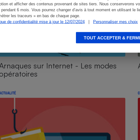
tion et afficher des contenus provenant de sites tiers. Nous conserverons vo
 pendant 6 mois. Vous pourrez changer d’avis à tout moment en utilisant le li
étrer les traceurs » en bas de chaque page.
ique de confidentialité mise à jour le 12/07/2024
|
Personnaliser mes choix
TOUT ACCEPTER & FERM
Arnaques sur Internet - Les modes
opératoires
ACTUALITÉ
C