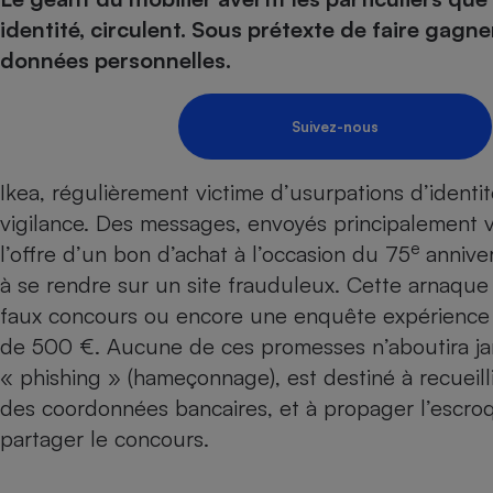
Energie
Nutrition
Assurance auto
identité, circulent. Sous prétexte de faire gagner
-nous ?
Produit alimentaire
Carburant
Compar
Compar
Compar
Compar
données personnelles.
pressi
Choisir son fioul
Assurance
Sécurité - Hygiène
Circulation routière
Choisir son pellet
Banque - Crédit
Crédit immobilier
Contrôle technique - 
Suivez-nous
Comparateur assurance emprunteur
Epargne - Fiscalité
Maison de retraite
Compara
Pièce détachée
Energie Moins Chère Ensemble
Comparatif réfrigérat
Comparatif casque au
Comparatif tondeuse
Ikea, régulièrement victime d’usurpations d’identit
Moto
vigilance. Des messages, envoyés principalement 
Comparatif plaque à i
Comparatif barre de 
Comparatif poêle à g
Supermarché - Drive
e
l’offre d’un bon d’achat à l’occasion du 75
anniver
Comparatif hotte asp
Comparatif imprimant
Comparatif radiateur 
à se rendre sur un site frauduleux. Cette arnaque
Électricité - Gaz
Hygiène - Beauté
Comparatif climatiseu
Comparatif ordinateu
faux concours ou encore une enquête expérience 
Tous les comparateurs
Maladie - Médecine -
Comparatif aspirateur
Comparatif ultrabook
Aménagement
de 500 €. Aucune de ces promesses n’aboutira ja
Toutes les cartes interactives
Système de santé - C
Comparatif aspirateur
Comparatif tablette ta
Supermarché - Drive
« phishing » (hameçonnage), est destiné à recueil
Bricolage - Jardinage
Retraite
Comparatif cafetière
des coordonnées bancaires, et à propager l’escro
Chauffage
Speedtest - Testez le débit de votre
partager le concours.
Mutuelle
Comparatif robot cui
Image et son
Produit d'entretien
connexion Internet
Comparatif centrale 
Comparateur auto
Informatique
Sécurité domestique