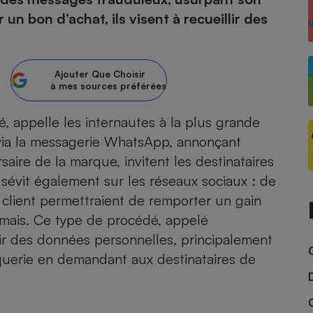
 un bon d’achat, ils visent à recueillir des
atif sèche-linge
atif smartphone
atif nettoyeur haute
ateur mutuelle
on
Réparation
Ajouter
Que Choisir
à mes sources préférées
Obsèques - Pompes
teur des devis d’opticiens
funèbres
eur-congélateur
dio
 robot
é, appelle les internautes à la plus grande
via la messagerie WhatsApp, annonçant
nduction
son
ranulés
saire de la marque, invitent les destinataires
irante
e multifonction
électrique
 sévit également sur les réseaux sociaux : de
Panneaux
r mobile
r portable
photovoltaïques
client permettraient de remporter un gain
 Médicament
 balai
mais. Ce type de procédé, appelé
omplémentaire santé
 traîneau
ctile
Circuits courts et
lir des données personnelles, principalement
alimentation locale
Puériculture - Produit
 automatique
querie en demandant aux destinataires de
pour bébé
Banque en ligne
seur
vapeur