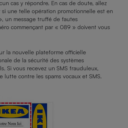
ucun cas y répondre. En cas de doute, allez
r si une telle opération promotionnelle est en
», un message truffé de fautes
- Ustensile
uméro commençant par « 089 » doivent vous
Foie gras
Aide auditive
r
Assurance vie
ur la nouvelle
plateforme officielle
ionale de la sécurité des systèmes
eils. Si vous recevez un SMS frauduleux,
Poêle à granulés
gne - Comment choisir une
e lutte contre les spams vocaux et SMS
.
lle de champagne
en ligne
Ordinateur portable
Crème solaire
Lave-vaisselle