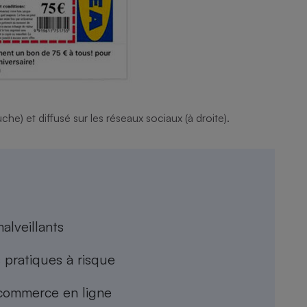
Électricité - Gaz
Appareil photo
numérique
Four encastrable
) et diffusé sur les réseaux sociaux (à droite).
Lessive
Aspirateur
alveillants
 pratiques à risque
 commerce en ligne