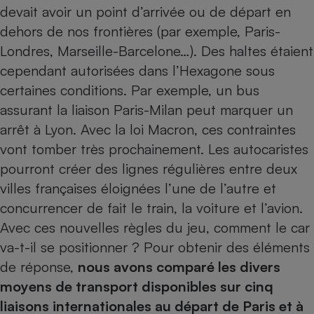
devait avoir un point d’arrivée ou de départ en
Petit électroménager - U
dehors de nos frontières (par exemple, Paris-
Complément
alimentaire
Londres, Marseille-Barcelone…). Des haltes étaient
Mutuelle
Assurance emprunteur
cependant autorisées dans l’Hexagone sous
certaines conditions. Par exemple, un bus
assurant la liaison Paris-Milan peut marquer un
arrêt à Lyon.
Avec la loi Macron, ces contraintes
Matelas
Champagne
vont tomber très prochainement
. Les autocaristes
bouteille
Banque en 
pourront créer des lignes régulières entre deux
Téléviseur
villes françaises éloignées l’une de l’autre et
Antimoustique
Lave-linge
concurrencer de fait le train, la voiture et l’avion.
Avec ces nouvelles règles du jeu, comment le car
va-t-il se positionner ? Pour obtenir des éléments
de réponse,
nous avons comparé les divers
Radiateur électrique
moyens de transport disponibles sur cinq
liaisons internationales au départ de Paris et à