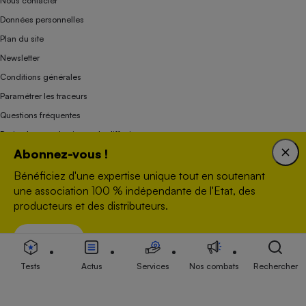
Nous contacter
Données personnelles
Plan du site
Newsletter
Conditions générales
Paramétrer les traceurs
Questions fréquentes
Droits de reproduction et de diffusion
Abonnez-vous !
Mentions légales
Panel
Bénéficiez d'une expertise unique tout en soutenant
une association 100 % indépendante de l'Etat, des
producteurs et des distributeurs.
Association indépendante de l’État, des syndicats, des producteurs et des
distributeurs depuis 1951.
Voir nos offres
S’abonner
Tests
Actus
Services
Nos combats
Rechercher