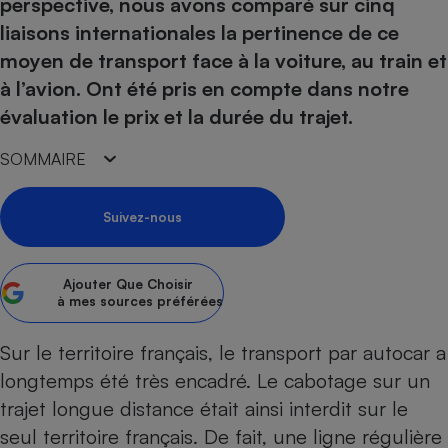
pression
perspective, nous avons comparé sur cinq
Choisir son fioul
Assurance
Sécurité - Hygiène
Circulation routière
liaisons internationales la pertinence de ce
Choisir son pellet
Crédit immobilier
Banque - Crédit
Contrôle technique - Rép
moyen de transport face à la voiture, au train et
Comparateur assurance emprunteur
Maison de retraite
Epargne - Fiscalité
Comparateu
Pièce détachée
à l’avion. Ont été pris en compte dans notre
Energie Moins Chère Ensemble
Comparatif réfrigérateur
Comparatif casque audio
Comparatif tondeuse ro
évaluation le prix et la durée du trajet.
Moto
Comparatif plaque à indu
Comparatif barre de son
Comparatif poêle à gran
Supermarché - Drive
SOMMAIRE
Comparatif hotte aspira
Comparatif imprimante m
Comparatif radiateur éle
Électricité - Gaz
Hygiène - Beauté
Comparatif climatiseur m
Comparatif ordinateur p
Suivez-nous
Tous les comparateurs
Maladie - Médecine - Mé
Comparatif aspirateur bal
Comparatif ultrabook
Aménagement
Toutes les cartes interactives
Système de santé - Com
Comparatif aspirateur tr
Comparatif tablette tacti
Supermarché - Drive
Bricolage - Jardinage
Ajouter
Que Choisir
Retraite
à mes sources préférées
Comparatif cafetière au
Chauffage
Speedtest - Testez le débit de votre
Mutuelle
Comparatif robot cuiseu
Image et son
Produit d'entretien
Sur le territoire français, le transport par autocar a
connexion Internet
Comparatif centrale vap
Comparateur auto
longtemps été très encadré. Le cabotage sur un
Informatique
Sécurité domestique
trajet longue distance était ainsi interdit sur le
Internet
seul territoire français. De fait, une ligne régulière
Gros électroménager
Téléphonie