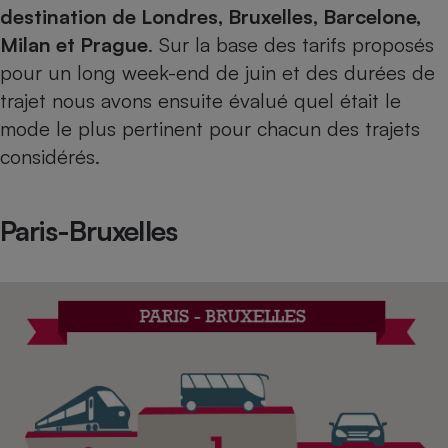
Téléphone mobile -
destination de Londres, Bruxelles, Barcelone,
Smartphone
Milan et Prague
. Sur la base des tarifs proposés
Plaque de cuisson à
induction
pour un long week-end de juin et des durées de
trajet nous avons ensuite évalué quel était le
mode le plus pertinent pour chacun des trajets
Climatiseur -
considérés.
Ventilateur
Paris-Bruxelles
Antivirus
Climatiseur -
Ventilateur