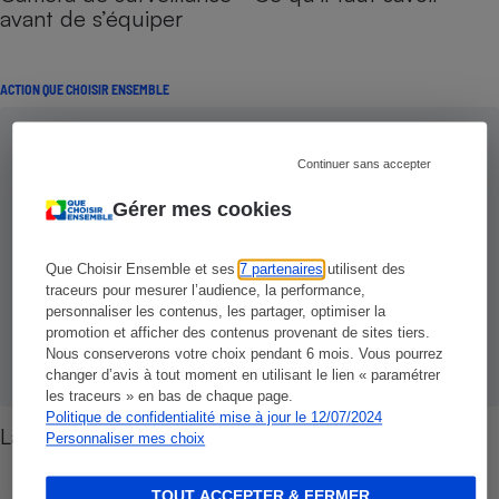
avant de s’équiper
ACTION QUE CHOISIR ENSEMBLE
Continuer sans accepter
Gérer mes cookies
Que Choisir Ensemble et ses
7 partenaires
utilisent des
traceurs pour mesurer l’audience, la performance,
personnaliser les contenus, les partager, optimiser la
promotion et afficher des contenus provenant de sites tiers.
Nous conserverons votre choix pendant 6 mois. Vous pourrez
changer d’avis à tout moment en utilisant le lien « paramétrer
les traceurs » en bas de chaque page.
Politique de confidentialité mise à jour le 12/07/2024
La loyauté dans les contrats
Personnaliser mes choix
TOUT ACCEPTER & FERMER