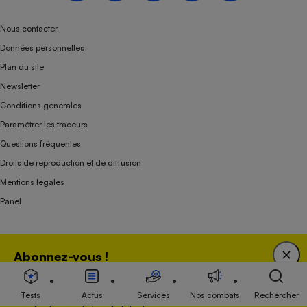
Nous contacter
Données personnelles
Plan du site
Newsletter
Conditions générales
Paramétrer les traceurs
Questions fréquentes
Droits de reproduction et de diffusion
Mentions légales
Panel
Association indépendante de l’État, des syndicats, des producteurs et des
Abonnez-vous !
distributeurs depuis 1951.
Bénéficiez d'une expertise unique tout en soutenant
une association 100 % indépendante de l'Etat, des
Tests
Actus
Services
Nos combats
Rechercher