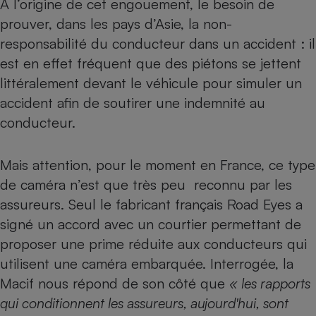
À l’origine de cet engouement, le besoin de
Téléphone mobile -
Smartphone
prouver, dans les pays d’Asie, la non-
Plaque de cuisson à
responsabilité du conducteur dans un accident : il
induction
est en effet fréquent que des piétons se jettent
littéralement devant le véhicule pour simuler un
accident afin de soutirer une indemnité au
Climatiseur -
Ventilateur
conducteur.
Antivirus
Mais attention, pour le moment en France, ce type
de caméra n’est que très peu reconnu par les
Climatiseur -
Ventilateur
assureurs. Seul le fabricant français Road Eyes a
signé un accord avec un courtier permettant de
proposer une prime réduite aux conducteurs qui
utilisent une caméra embarquée. Interrogée, la
Macif nous répond de son côté que
« les rapports
qui conditionnent les assureurs, aujourd'hui, sont