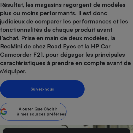
pression
Choisir son fioul
Assurance
Résultat, les magasins regorgent de modèles
Sécurité - Hygiène
Circulation routière
plus ou moins performants. Il est donc
Choisir son pellet
Crédit immobilier
Banque - Crédit
Contrôle technique - Rép
judicieux de comparer les performances et les
Comparateur assurance emprunteur
Maison de retraite
Epargne - Fiscalité
Comparateu
Pièce détachée
fonctionnalités de chaque produit avant
Energie Moins Chère Ensemble
Comparatif réfrigérateur
Comparatif casque audio
Comparatif tondeuse ro
Moto
l’achat. Prise en main de deux modèles, la
Comparatif plaque à indu
Comparatif barre de son
Comparatif poêle à gran
Supermarché - Drive
RecMini de chez Road Eyes et la HP Car
Comparatif hotte aspira
Comparatif imprimante m
Comparatif radiateur éle
Camcorder F21, pour dégager les principales
Électricité - Gaz
Hygiène - Beauté
Comparatif climatiseur m
Comparatif ordinateur p
caractéristiques à prendre en compte avant de
Tous les comparateurs
s’équiper.
Maladie - Médecine - Mé
Comparatif aspirateur bal
Comparatif ultrabook
Aménagement
Toutes les cartes interactives
Système de santé - Com
Comparatif aspirateur tr
Comparatif tablette tacti
Supermarché - Drive
Bricolage - Jardinage
Retraite
Suivez-nous
Comparatif cafetière au
Chauffage
Speedtest - Testez le débit de votre
Mutuelle
Comparatif robot cuiseu
Image et son
Produit d'entretien
connexion Internet
Ajouter
Que Choisir
Comparatif centrale vap
Comparateur auto
Informatique
Sécurité domestique
à mes sources préférées
Internet
Gros électroménager
Téléphonie