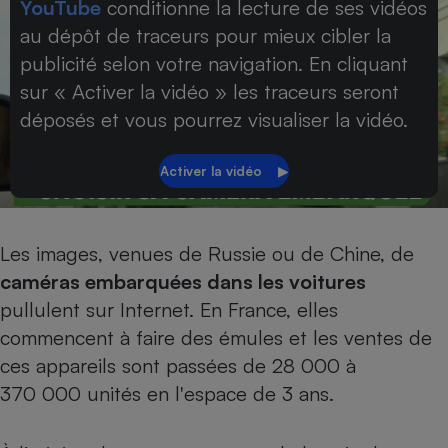
YouTube
conditionne la lecture de ses vidéos
Petit électroménager - U
au dépôt de traceurs pour mieux cibler la
Complément
publicité selon votre navigation. En cliquant
alimentaire
Mutuelle
sur « Activer la vidéo » les traceurs seront
Assurance emprunteur
déposés et vous pourrez visualiser la vidéo.
Matelas
Champagne
bouteille
Banque en 
Les images, venues de Russie ou de Chine, de
Téléviseur
caméras embarquées dans les voitures
Antimoustique
Lave-linge
pullulent sur Internet. En France, elles
commencent à faire des émules et les ventes de
ces appareils sont passées de 28 000 à
370 000 unités en l'espace de 3 ans.
Radiateur électrique