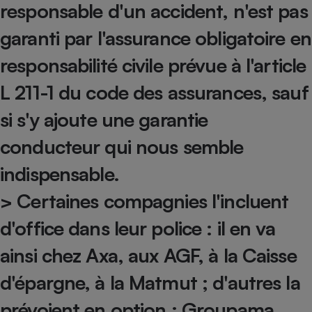
responsable d'un accident, n'est pas
Petit électroménager - U
Complément
garanti par l'assurance obligatoire en
alimentaire
Mutuelle
responsabilité civile prévue à l'article
Assurance emprunteur
L 211-1 du code des assurances, sauf
si s'y ajoute une garantie
Matelas
Champagne
conducteur qui nous semble
bouteille
Banque en 
indispensable.
Téléviseur
> Certaines compagnies l'incluent
Antimoustique
Lave-linge
d'office dans leur police : il en va
ainsi chez Axa, aux AGF, à la Caisse
Radiateur électrique
d'épargne, à la Matmut ; d'autres la
prévoient en option : Groupama,