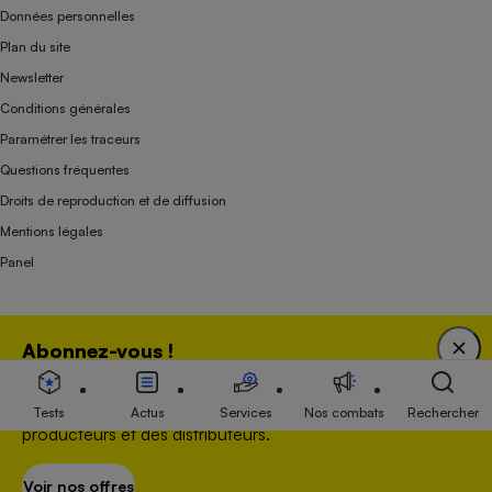
Données personnelles
Plan du site
Newsletter
Conditions générales
Paramétrer les traceurs
Questions fréquentes
Droits de reproduction et de diffusion
Mentions légales
Panel
Association indépendante de l’État, des syndicats, des producteurs et des
Abonnez-vous !
distributeurs depuis 1951.
Bénéficiez d'une expertise unique tout en soutenant
une association 100 % indépendante de l'Etat, des
Tests
Actus
Services
Nos combats
Rechercher
producteurs et des distributeurs.
Voir nos offres
S’abonner