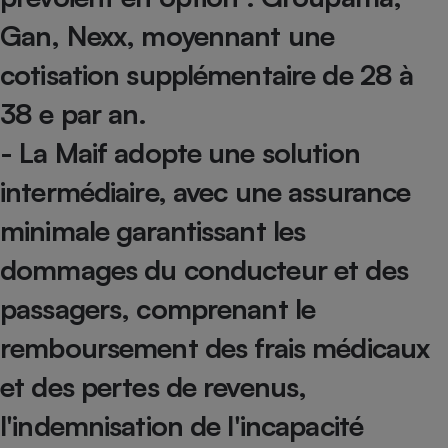
Téléphone mobile -
Gan, Nexx, moyennant une
Smartphone
Plaque de cuisson à
induction
cotisation supplémentaire de 28 à
38 e par an.
- La Maif adopte une solution
Climatiseur -
Ventilateur
intermédiaire, avec une assurance
minimale garantissant les
Antivirus
dommages du conducteur et des
Climatiseur -
Ventilateur
passagers, comprenant le
remboursement des frais médicaux
et des pertes de revenus,
l'indemnisation de l'incapacité