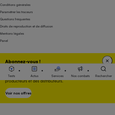
Conditions générales
Paramétrer les traceurs
Questions fréquentes
Droits de reproduction et de diffusion
Mentions légales
Panel
Association indépendante de l’État, des syndicats, des producteurs et des
Abonnez-vous !
distributeurs depuis 1951.
Bénéficiez d'une expertise unique tout en soutenant
une association 100 % indépendante de l'Etat, des
Tests
Actus
Services
Nos combats
Rechercher
producteurs et des distributeurs.
Voir nos offres
S’abonner