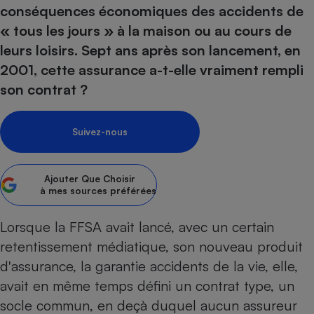
pression
Choisir son fioul
Assurance
conséquences économiques des accidents de
Sécurité - Hygiène
Circulation routière
« tous les jours » à la maison ou au cours de
Choisir son pellet
Crédit immobilier
Banque - Crédit
Contrôle technique - Rép
leurs loisirs. Sept ans après son lancement, en
Comparateur assurance emprunteur
Maison de retraite
Epargne - Fiscalité
Comparateu
Pièce détachée
2001, cette assurance a-t-elle vraiment rempli
Energie Moins Chère Ensemble
Comparatif réfrigérateur
Comparatif casque audio
Comparatif tondeuse ro
Moto
son contrat ?
Comparatif plaque à indu
Comparatif barre de son
Comparatif poêle à gran
Supermarché - Drive
Comparatif hotte aspira
Comparatif imprimante m
Comparatif radiateur éle
Suivez-nous
Électricité - Gaz
Hygiène - Beauté
Comparatif climatiseur m
Comparatif ordinateur p
Tous les comparateurs
Maladie - Médecine - Mé
Comparatif aspirateur bal
Comparatif ultrabook
Aménagement
Ajouter
Que Choisir
Toutes les cartes interactives
Système de santé - Com
Comparatif aspirateur tr
Comparatif tablette tacti
à mes sources préférées
Supermarché - Drive
Bricolage - Jardinage
Retraite
Comparatif cafetière au
Chauffage
Lorsque la FFSA avait lancé, avec un certain
Speedtest - Testez le débit de votre
Mutuelle
Comparatif robot cuiseu
Image et son
Produit d'entretien
retentissement médiatique, son nouveau produit
connexion Internet
Comparatif centrale vap
Comparateur auto
d'assurance, la garantie accidents de la vie, elle,
Informatique
Sécurité domestique
avait en même temps défini un contrat type, un
Internet
socle commun, en deçà duquel aucun assureur
Gros électroménager
Téléphonie