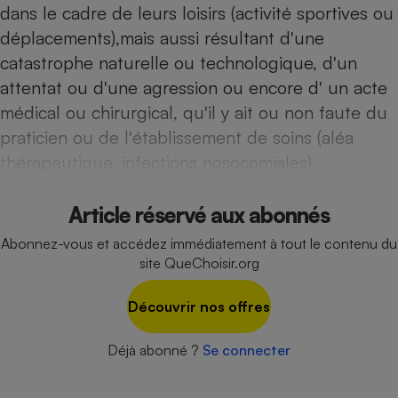
Téléphone mobile -
dans le cadre de leurs loisirs (activité sportives ou
Smartphone
déplacements),mais aussi résultant d'une
Plaque de cuisson à
induction
catastrophe naturelle ou technologique, d'un
attentat ou d'une agression ou encore d' un acte
médical ou chirurgical, qu'il y ait ou non faute du
Climatiseur -
praticien ou de l'établissement de soins (aléa
Ventilateur
thérapeutique, infections nosocomiales).
Antivirus
Article réservé aux abonnés
Climatiseur -
Abonnez-vous et accédez immédiatement à tout le contenu du
Ventilateur
site QueChoisir.org
Découvrir nos offres
Déjà abonné ?
Se connecter