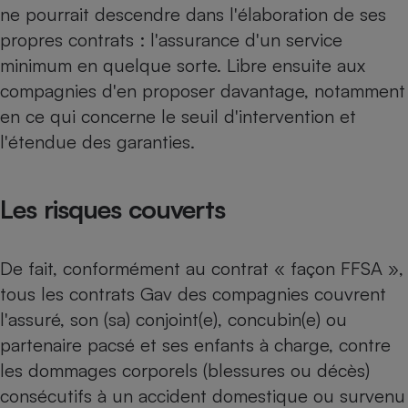
ne pourrait descendre dans l'élaboration de ses
Petit électroménager - U
propres contrats : l'assurance d'un service
Complément
alimentaire
minimum en quelque sorte. Libre ensuite aux
Mutuelle
Assurance emprunteur
compagnies d'en proposer davantage, notamment
en ce qui concerne le seuil d'intervention et
l'étendue des garanties.
Matelas
Champagne
bouteille
Les risques couverts
Banque en 
Téléviseur
Antimoustique
Lave-linge
De fait, conformément au contrat « façon FFSA »,
tous les contrats Gav des compagnies couvrent
l'assuré, son (sa) conjoint(e), concubin(e) ou
partenaire pacsé et ses enfants à charge, contre
Radiateur électrique
les dommages corporels (blessures ou décès)
consécutifs à un accident domestique ou survenu