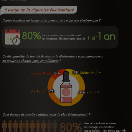
Téléphone mobile -
Smartphone
Plaque de cuisson à
induction
Climatiseur -
Ventilateur
Antivirus
Climatiseur -
Ventilateur