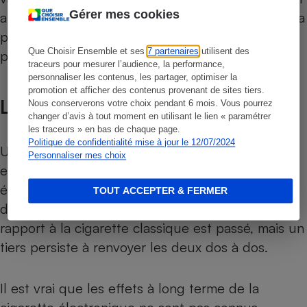
Gérer mes cookies
alimenter le dispositif à tout moment, ce qui ne va
pas toujours de soi au travail ou en déplacement
Que Choisir Ensemble et ses
7 partenaires
utilisent des
par exemple.
traceurs pour mesurer l’audience, la performance,
personnaliser les contenus, les partager, optimiser la
promotion et afficher des contenus provenant de sites tiers.
L’avis des non-utilisateurs
Nous conserverons votre choix pendant 6 mois. Vous pourrez
changer d’avis à tout moment en utilisant le lien « paramétrer
les traceurs » en bas de chaque page.
Politique de confidentialité mise à jour le 12/07/2024
Un quart de ceux qui ont répondu à notre
Personnaliser mes choix
enquête ne pratiquent pas la cigarette
électronique. Pour plus de la moitié, le message
TOUT ACCEPTER & FERMER
de la moindre dangerosité de l’e-cigarette par
rapport à la cigarette classique est passé, mais un
tiers persiste à renvoyer les deux dos à dos.
Il est vrai que les effets à long terme de la