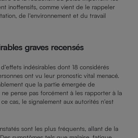
Électricité - Gaz
nt inoffensifs, comme vient de le rappeler
tation, de l’environnement et du travail
Appareil photo
numérique
Four encastrable
rables graves recensés
Lessive
 d’effets indésirables dont 18 considérés
rsonnes ont vu leur pronostic vital menacé.
ablement que la partie émergée de
 ne pense pas forcément à les rapporter à la
Aspirateur
e cas, le signalement aux autorités n’est
nstatés sont les plus fréquents, allant de la
. Des symptômes tels que malaise, fatigue,