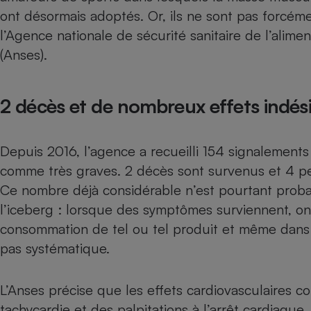
Radiateur électrique
ont désormais adoptés. Or, ils ne sont pas forcéme
l’Agence nationale de sécurité sanitaire de l’alimen
Téléphone mobile -
(Anses).
Smartphone
Plaque de cuisson à
induction
2 décès et de nombreux effets indési
Climatiseur -
Depuis 2016, l’agence a recueilli 154 signalements
Ventilateur
comme très graves. 2 décès sont survenus et 4 pe
Ce nombre déjà considérable n’est pourtant prob
Antivirus
l’iceberg : lorsque des symptômes surviennent, on
Climatiseur -
consommation de tel ou tel produit et même dans c
Ventilateur
pas systématique.
L’Anses précise que les effets cardiovasculaires co
tachycardie et des palpitations à l’arrêt cardiaque