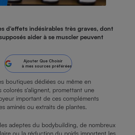
- Ustensile
 d’effets indésirables très graves, dont
Foie gras
 supposés aider à se muscler peuvent
Aide auditive
r
Assurance vie
Ajouter
Que Choisir
à mes sources préférées
Poêle à granulés
gne - Comment choisir une
, les boutiques dédiées ou même en
lle de champagne
en ligne
 colorés s’alignent, promettant une
Ordinateur portable
voyeur important de ces
compléments
Crème solaire
Lave-vaisselle
es aminés ou extraits de plantes.
r les adeptes du bodybuilding, de nombreux
ire ou la réduction du poids importent les