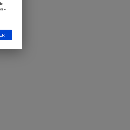
tre
en «
ER