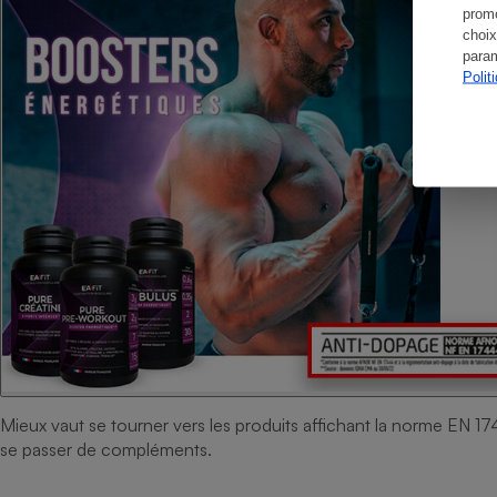
promo
choix
param
Polit
Mieux vaut se tourner vers les produits affichant la norme EN 
se passer de compléments.