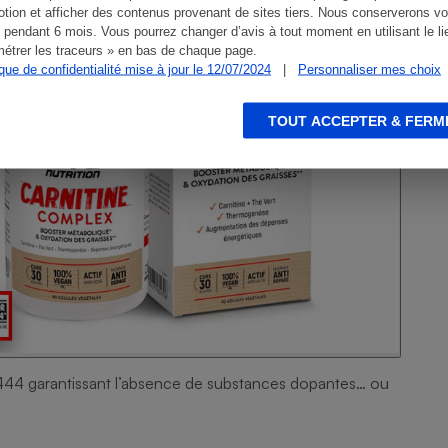
tion et afficher des contenus provenant de sites tiers. Nous conserverons vo
 pendant 6 mois. Vous pourrez changer d’avis à tout moment en utilisant le li
étrer les traceurs » en bas de chaque page.
ique de confidentialité mise à jour le 12/07/2024
|
Personnaliser mes choix
TOUT ACCEPTER & FERM
17444 garantissant l’absence de substances dopantes… ou