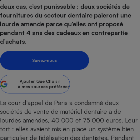
pression
Choisir son fioul
Assurance
Sécurité - Hygiène
Circulation routière
deux cas, c’est punissable : deux sociétés de
Choisir son pellet
Crédit immobilier
Banque - Crédit
fournitures du secteur dentaire paieront une
Contrôle technique - Rép
lourde amende parce qu’elles ont proposé
Comparateur assurance emprunteur
Maison de retraite
Epargne - Fiscalité
Comparateu
Pièce détachée
pendant 4 ans des cadeaux en contrepartie
Energie Moins Chère Ensemble
Comparatif réfrigérateur
Comparatif casque audio
Comparatif tondeuse ro
Moto
d’achats.
Comparatif plaque à indu
Comparatif barre de son
Comparatif poêle à gran
Supermarché - Drive
Comparatif hotte aspira
Comparatif imprimante m
Comparatif radiateur éle
Suivez-nous
Électricité - Gaz
Hygiène - Beauté
Comparatif climatiseur m
Comparatif ordinateur p
Tous les comparateurs
Maladie - Médecine - Mé
Comparatif aspirateur bal
Comparatif ultrabook
Aménagement
Ajouter
Que Choisir
Toutes les cartes interactives
Système de santé - Com
Comparatif aspirateur tr
Comparatif tablette tacti
Supermarché - Drive
à mes sources préférées
Bricolage - Jardinage
Retraite
Comparatif cafetière au
Chauffage
La cour d’appel de Paris a condamné deux
Speedtest - Testez le débit de votre
Mutuelle
Comparatif robot cuiseu
Image et son
Produit d'entretien
connexion Internet
sociétés de vente de matériel dentaire à de
Comparatif centrale vap
Comparateur auto
Informatique
Sécurité domestique
lourdes amendes, 40 000 et 75 000 euros. Leur
tort : elles avaient mis en place un système bien
Internet
particulier de fidélisation des dentistes. Pendant
Gros électroménager
Téléphonie