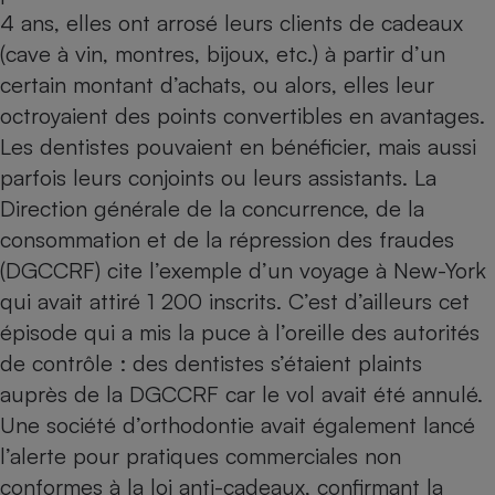
4 ans, elles ont arrosé leurs clients de cadeaux
Petit électroménager - U
Complément
(cave à vin, montres, bijoux, etc.) à partir d’un
alimentaire
certain montant d’achats, ou alors, elles leur
Mutuelle
Assurance emprunteur
octroyaient des points convertibles en avantages.
Les dentistes pouvaient en bénéficier, mais aussi
parfois leurs conjoints ou leurs assistants. La
Direction générale de la concurrence, de la
Matelas
Champagne
consommation et de la répression des fraudes
bouteille
Banque en 
(DGCCRF) cite l’exemple d’un voyage à New-York
Téléviseur
qui avait attiré 1 200 inscrits. C’est d’ailleurs cet
Antimoustique
Lave-linge
épisode qui a mis la puce à l’oreille des autorités
de contrôle : des dentistes s’étaient plaints
auprès de la DGCCRF car le vol avait été annulé.
Une société d’orthodontie avait également lancé
Radiateur électrique
l’alerte pour pratiques commerciales non
conformes à la loi anti-cadeaux, confirmant la