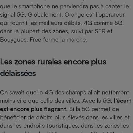
Téléphone mobile -
que le
smartphone
ne parviendra pas à capter le
Smartphone
Plaque de cuisson à
signal 5G. Globalement, Orange est l’opérateur
induction
qui fournit les meilleurs débits, 4G comme 5G,
dans la plupart des zones, suivi par SFR et
Bouygues. Free ferme la marche.
Climatiseur -
Ventilateur
Les zones rurales encore plus
Antivirus
délaissées
Climatiseur -
Ventilateur
On savait que la 4G des champs allait nettement
moins vite que celle des villes. Avec la 5G,
l’écart
est encore plus flagrant
. Si la 5G permet de
bénéficier de débits plus élevés dans les villes et
dans les endroits touristiques, dans les zones les