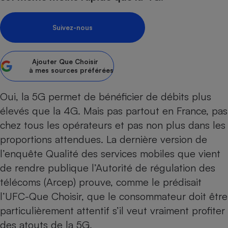
pression
Choisir son fioul
Assurance
Sécurité - Hygiène
Circulation routière
Choisir son pellet
Crédit immobilier
Banque - Crédit
Contrôle technique - Rép
Suivez-nous
Comparateur assurance emprunteur
Maison de retraite
Epargne - Fiscalité
Comparateu
Pièce détachée
Energie Moins Chère Ensemble
Comparatif réfrigérateur
Comparatif casque audio
Comparatif tondeuse ro
Moto
Ajouter
Que Choisir
à mes sources préférées
Comparatif plaque à indu
Comparatif barre de son
Comparatif poêle à gran
Supermarché - Drive
Comparatif hotte aspira
Comparatif imprimante m
Comparatif radiateur éle
Oui, la 5G permet de bénéficier de débits plus
Électricité - Gaz
Hygiène - Beauté
Comparatif climatiseur m
Comparatif ordinateur p
élevés que la 4G. Mais pas partout en France, pas
Tous les comparateurs
Maladie - Médecine - Mé
Comparatif aspirateur bal
Comparatif ultrabook
chez tous les opérateurs et pas non plus dans les
Aménagement
Toutes les cartes interactives
Système de santé - Com
proportions attendues. La dernière version de
Comparatif aspirateur tr
Comparatif tablette tacti
Supermarché - Drive
Bricolage - Jardinage
Retraite
l’enquête Qualité des services mobiles que vient
Comparatif cafetière au
Chauffage
de rendre publique l’Autorité de régulation des
Speedtest - Testez le débit de votre
Mutuelle
Comparatif robot cuiseu
Image et son
Produit d'entretien
connexion Internet
télécoms (Arcep) prouve,
comme le prédisait
Comparatif centrale vap
Comparateur auto
Informatique
Sécurité domestique
l’UFC-Que Choisir
, que le consommateur doit être
particulièrement attentif s’il veut vraiment profiter
Internet
des atouts de la 5G.
Gros électroménager
Téléphonie