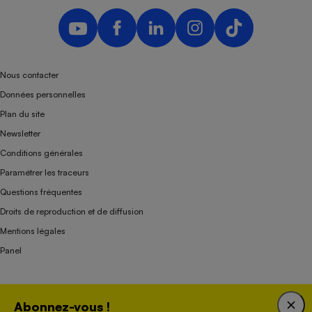
Nous contacter
Données personnelles
Plan du site
Newsletter
Conditions générales
Paramétrer les traceurs
Questions fréquentes
Droits de reproduction et de diffusion
Mentions légales
Panel
Association indépendante de l’État, des syndicats, des producteurs et des
Abonnez-vous !
distributeurs depuis 1951.