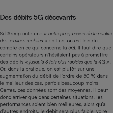
Petit électroménager - U
Complément
Des débits 5G décevants
alimentaire
Mutuelle
Assurance emprunteur
Si l’Arcep note une
« nette progression de la qualité
des services mobiles »
en 1 an, on est loin du
compte en ce qui concerne la 5G. Il faut dire que
Matelas
Champagne
certains opérateurs n’hésitaient pas à promettre
bouteille
Banque en 
des débits
« jusqu’à 3 fois plus rapides que la 4G »
.
Téléviseur
Or, dans la pratique, on est plutôt sur une
Antimoustique
Lave-linge
augmentation du débit de l’ordre de 50 % dans
le meilleur des cas, parfois beaucoup moins.
Certes, ces données sont des moyennes. Il peut
donc arriver que dans certaines situations, les
Radiateur électrique
performances soient bien meilleures, alors qu’à
d’autres endroits, le débit sera plus faible, voire