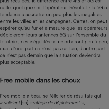
plus reculées, la différence entre 4G et 5G est
nulle, quel que soit l’opérateur. Résultat : la 5G a
Cafetière à expressos
tendance à accroître un peu plus les inégalités
entre les villes et les campagnes. Certes, on peut
espérer qu’au fur et à mesure que les opérateurs
déploieront leurs antennes 5G sur l’ensemble du
territoire, ces inégalités se résorberont peu à peu,
mais d’une part ce n’est pas certain, d’autre part
ce n’est pas demain que la situation deviendra
Robot ménager
plus acceptable.
Free mobile dans les choux
Free mobile a beau se féliciter de résultats qui
« valident
[sa]
stratégie de déploiement »
,