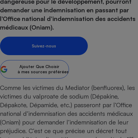
pression
dangereuse pour le développement, pourront
Choisir son fioul
Assurance
Sécurité - Hygiène
Circulation routière
demander une indemnisation en passant par
Choisir son pellet
Crédit immobilier
Banque - Crédit
Contrôle technique - Rép
l’Office national d’indemnisation des accidents
Comparateur assurance emprunteur
Maison de retraite
Epargne - Fiscalité
Comparateu
Pièce détachée
médicaux (Oniam).
Energie Moins Chère Ensemble
Comparatif réfrigérateur
Comparatif casque audio
Comparatif tondeuse ro
Moto
Comparatif plaque à indu
Comparatif barre de son
Comparatif poêle à gran
Supermarché - Drive
Suivez-nous
Comparatif hotte aspira
Comparatif imprimante m
Comparatif radiateur éle
Électricité - Gaz
Hygiène - Beauté
Comparatif climatiseur m
Comparatif ordinateur p
Ajouter
Que Choisir
Tous les comparateurs
à mes sources préférées
Maladie - Médecine - Mé
Comparatif aspirateur bal
Comparatif ultrabook
Aménagement
Toutes les cartes interactives
Système de santé - Com
Comparatif aspirateur tr
Comparatif tablette tacti
Supermarché - Drive
Bricolage - Jardinage
Comme les victimes du
Mediator
(benfluorex), les
Retraite
Comparatif cafetière au
victimes du valproate de sodium (Dépakine,
Chauffage
Speedtest - Testez le débit de votre
Dépakote, Dépamide, etc.) passeront par l’Office
Mutuelle
Comparatif robot cuiseu
Image et son
Produit d'entretien
connexion Internet
national d’indemnisation des accidents médicaux
Comparatif centrale vap
Comparateur auto
Informatique
Sécurité domestique
(Oniam) pour demander l’indemnisation de leur
Internet
préjudice. C’est ce que précise un décret tout
er
Gros électroménager
Téléphonie