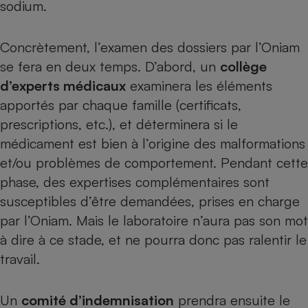
sodium.
Téléphone mobile -
Smartphone
Plaque de cuisson à
induction
Concrètement, l’examen des dossiers par l’Oniam
se fera en deux temps. D’abord, un
collège
d’experts médicaux
examinera les éléments
Climatiseur -
apportés par chaque famille (certificats,
Ventilateur
prescriptions, etc.), et déterminera si le
médicament est bien à l’origine des malformations
Antivirus
et/ou problèmes de comportement. Pendant cette
phase, des expertises complémentaires sont
Climatiseur -
Ventilateur
susceptibles d’être demandées, prises en charge
par l’Oniam. Mais le laboratoire n’aura pas son mot
à dire à ce stade, et ne pourra donc pas ralentir le
travail.
Un
comité d’indemnisation
prendra ensuite le