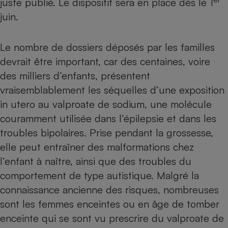
juste publié. Le dispositif sera en place dès le 1
juin.
Petit électroménager - U
Complément
alimentaire
Mutuelle
Le nombre de dossiers déposés par les familles
Assurance emprunteur
devrait être important, car des centaines, voire
des milliers d’enfants, présentent
vraisemblablement les séquelles d’une exposition
Matelas
Champagne
in utero au
valproate de sodium
, une molécule
bouteille
Banque en 
couramment utilisée dans l’épilepsie et dans les
troubles bipolaires. Prise pendant la grossesse,
Téléviseur
Antimoustique
elle peut entraîner des malformations chez
Lave-linge
l’enfant à naître, ainsi que des troubles du
comportement de type autistique. Malgré la
connaissance ancienne des risques, nombreuses
Radiateur électrique
sont les femmes enceintes ou en âge de tomber
enceinte qui se sont vu prescrire du valproate de