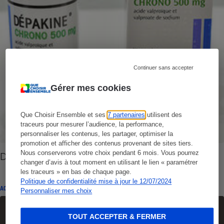
Continuer sans accepter
Gérer mes cookies
Que Choisir Ensemble et ses
7 partenaires
utilisent des
traceurs pour mesurer l’audience, la performance,
personnaliser les contenus, les partager, optimiser la
promotion et afficher des contenus provenant de sites tiers.
Nous conserverons votre choix pendant 6 mois. Vous pourrez
Dépakine - L’action de groupe jugée recevable
changer d’avis à tout moment en utilisant le lien « paramétrer
les traceurs » en bas de chaque page.
Politique de confidentialité mise à jour le 12/07/2024
ACTUALITÉ
Personnaliser mes choix
TOUT ACCEPTER & FERMER