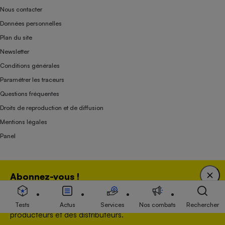
Nous contacter
Données personnelles
Plan du site
Newsletter
Conditions générales
Paramétrer les traceurs
Questions fréquentes
Droits de reproduction et de diffusion
Mentions légales
Panel
Association indépendante de l’État, des syndicats, des producteurs et des
Abonnez-vous !
distributeurs depuis 1951.
Bénéficiez d'une expertise unique tout en soutenant
une association 100 % indépendante de l'Etat, des
Tests
Actus
Services
Nos combats
Rechercher
producteurs et des distributeurs.