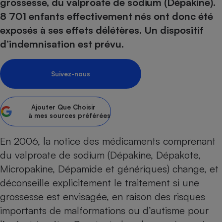
pression
grossesse, du valproate de sodium (Dépakine).
Choisir son fioul
Assurance
Sécurité - Hygiène
Circulation routière
8 701 enfants effectivement nés ont donc été
Choisir son pellet
Crédit immobilier
Banque - Crédit
Contrôle technique - Rép
exposés à ses effets délétères. Un dispositif
Comparateur assurance emprunteur
Maison de retraite
Epargne - Fiscalité
Comparateu
Pièce détachée
d’indemnisation est prévu.
Energie Moins Chère Ensemble
Comparatif réfrigérateur
Comparatif casque audio
Comparatif tondeuse ro
Moto
Comparatif plaque à indu
Comparatif barre de son
Comparatif poêle à gran
Supermarché - Drive
Suivez-nous
Comparatif hotte aspira
Comparatif imprimante m
Comparatif radiateur éle
Électricité - Gaz
Hygiène - Beauté
Comparatif climatiseur m
Comparatif ordinateur p
Ajouter
Que Choisir
Tous les comparateurs
à mes sources préférées
Maladie - Médecine - Mé
Comparatif aspirateur bal
Comparatif ultrabook
Aménagement
Toutes les cartes interactives
Système de santé - Com
Comparatif aspirateur tr
Comparatif tablette tacti
Supermarché - Drive
Bricolage - Jardinage
En 2006, la notice des médicaments comprenant
Retraite
Comparatif cafetière au
du valproate de sodium (Dépakine, Dépakote,
Chauffage
Speedtest - Testez le débit de votre
Micropakine, Dépamide et génériques) change, et
Mutuelle
Comparatif robot cuiseu
Image et son
Produit d'entretien
connexion Internet
déconseille explicitement le traitement si une
Comparatif centrale vap
Comparateur auto
Informatique
Sécurité domestique
grossesse est envisagée, en raison des risques
Internet
importants de malformations ou d’autisme pour
Gros électroménager
Téléphonie