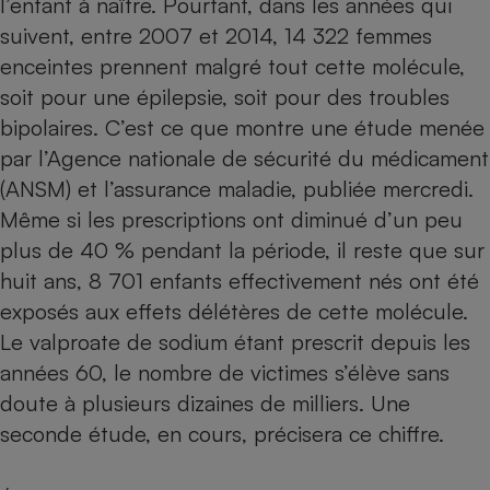
l’enfant à naître. Pourtant, dans les années qui
suivent, entre 2007 et 2014, 14 322 femmes
Petit électroménager - U
Complément
enceintes prennent malgré tout cette molécule,
alimentaire
Mutuelle
soit pour une épilepsie, soit pour des troubles
Assurance emprunteur
bipolaires. C’est ce que montre une étude menée
par l’Agence nationale de sécurité du médicament
(ANSM) et l’assurance maladie, publiée mercredi.
Matelas
Même si les prescriptions ont diminué d’un peu
Champagne
bouteille
plus de 40 % pendant la période, il reste que sur
Banque en 
huit ans, 8 701 enfants effectivement nés ont été
Téléviseur
exposés aux effets délétères de cette molécule.
Antimoustique
Lave-linge
Le valproate de sodium étant prescrit depuis les
années 60, le nombre de victimes s’élève sans
doute à plusieurs dizaines de milliers. Une
Radiateur électrique
seconde étude, en cours, précisera ce chiffre.