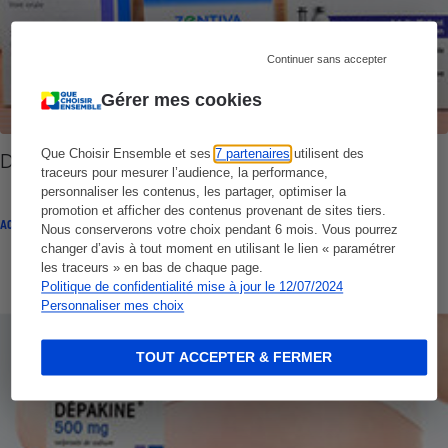
Continuer sans accepter
Gérer mes cookies
Que Choisir Ensemble et ses
7 partenaires
utilisent des
Dépakine - Sanofi condamné en appel
traceurs pour mesurer l’audience, la performance,
personnaliser les contenus, les partager, optimiser la
promotion et afficher des contenus provenant de sites tiers.
ACTUALITÉ
Nous conserverons votre choix pendant 6 mois. Vous pourrez
changer d’avis à tout moment en utilisant le lien « paramétrer
les traceurs » en bas de chaque page.
Politique de confidentialité mise à jour le 12/07/2024
Personnaliser mes choix
TOUT ACCEPTER & FERMER