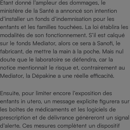
Étant donné l’ampleur des dommages, le
Téléphone mobile -
Smartphone
ministère de la Santé a annoncé son intention
Plaque de cuisson à
induction
d’installer un fonds d’indemnisation pour les
enfants et les familles touchées. La loi établira les
modalités de son fonctionnement. S’il est calqué
sur le fonds
Mediator
, alors ce sera à Sanofi, le
Climatiseur -
Ventilateur
fabricant, de mettre la main à la poche. Mais nul
doute que le laboratoire se défendra, car la
Antivirus
notice mentionnait le risque et, contrairement au
Mediator, la Dépakine a une réelle efficacité.
Climatiseur -
Ventilateur
Ensuite, pour limiter encore l’exposition des
enfants in utero, un message explicite figurera sur
les boîtes de médicaments et les logiciels de
prescription et de délivrance génèreront un signal
d’alerte. Ces mesures complètent un dispositif