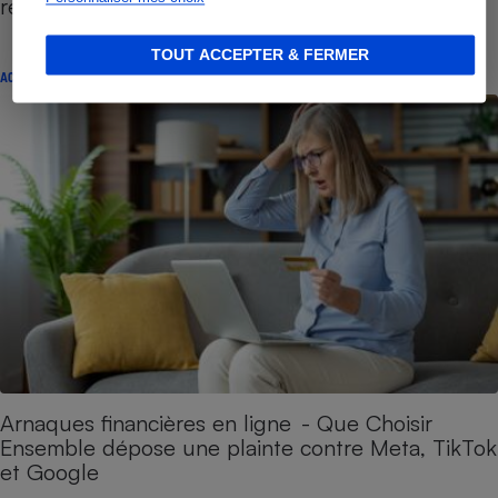
renforcée
TOUT ACCEPTER & FERMER
ACTION QUE CHOISIR ENSEMBLE
Arnaques financières en ligne - Que Choisir
Ensemble dépose une plainte contre Meta, TikTok
et Google