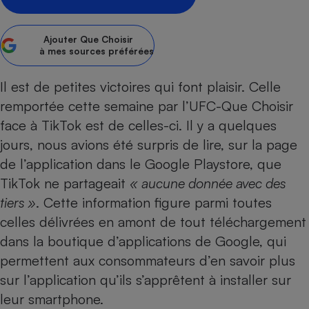
Petit électroménager - U
Complément
Ajouter
Que Choisir
alimentaire
à mes sources préférées
Mutuelle
Assurance emprunteur
Il est de petites victoires qui font plaisir. Celle
remportée cette semaine par l’UFC-Que Choisir
face à TikTok est de celles-ci. Il y a quelques
Matelas
Champagne
jours, nous avions été surpris de lire, sur la page
bouteille
Banque en 
de l’application dans le Google Playstore, que
Téléviseur
TikTok ne partageait
« aucune donnée avec des
Antimoustique
tiers »
. Cette information figure parmi toutes
Lave-linge
celles délivrées en amont de tout téléchargement
dans la boutique d’applications de Google, qui
permettent aux consommateurs d’en savoir plus
Radiateur électrique
sur l’application qu’ils s’apprêtent à installer sur
leur smartphone.