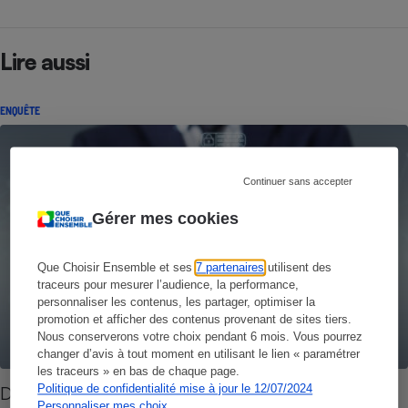
Lire aussi
ENQUÊTE
Continuer sans accepter
Gérer mes cookies
Que Choisir Ensemble et ses
7 partenaires
utilisent des
traceurs pour mesurer l’audience, la performance,
personnaliser les contenus, les partager, optimiser la
promotion et afficher des contenus provenant de sites tiers.
Nous conserverons votre choix pendant 6 mois. Vous pourrez
changer d’avis à tout moment en utilisant le lien « paramétrer
les traceurs » en bas de chaque page.
Politique de confidentialité mise à jour le 12/07/2024
Données personnelles - Votre protection
Personnaliser mes choix