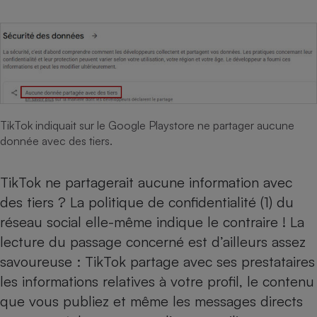
Téléphone mobile -
Smartphone
Plaque de cuisson à
induction
Climatiseur -
Ventilateur
TikTok indiquait sur le Google Playstore ne partager aucune
donnée avec des tiers.
Antivirus
TikTok ne partagerait aucune information avec
Climatiseur -
Ventilateur
des tiers ? La politique de confidentialité (1) du
réseau social elle-même indique le contraire ! La
lecture du passage concerné est d’ailleurs assez
savoureuse : TikTok partage avec ses prestataires
les informations relatives à votre profil, le contenu
que vous publiez et même les messages directs