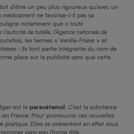
Électricité - Gaz
oit d’être un peu plus rigoureux qu’avec un
n médicament ne favorise-t-il pas sa
Appareil photo
l souligne notamment que
« t
oute
numérique
’autorité de tutelle, l’Agence nationale de
Four encastrable
outefois, les termes « Vanille-Fraise » et
taires : ils font partie intégrante du nom de
bonne place sur la publicité sans que cette
Lessive
Aspirateur
algan est le
paracétamol
. C’est la substance
e en France. Pour promouvoir ces nouvelles
té pratique. Elles se présentent en effet sous
onsommer sans eau (forme dite