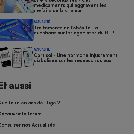
Effets secondaires - Ces
médicaments qui aggravent les
méfaits de la chaleur
ACTUALITÉ
Traitements de l’obésité - 5
questions sur les agonistes du GLP-1
ACTUALITÉ
Cortisol - Une hormone injustement
diabolisée sur les réseaux sociaux
Et aussi
Que faire en cas de litige ?
Découvrir le forum
Consulter nos Actualités