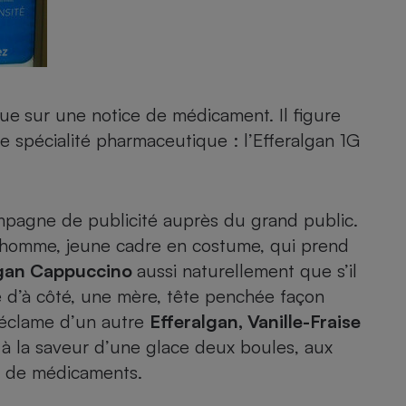
- Ustensile
Foie gras
due
sur une notice de médicament. Il figure
Aide auditive
le spécialité pharmaceutique : l’Efferalgan 1G
r
Assurance vie
mpagne de publicité auprès du grand public.
Poêle à granulés
gne - Comment choisir une
un homme, jeune cadre en costume, qui prend
lle de champagne
en ligne
lgan Cappuccino
aussi naturellement que s’il
Ordinateur portable
he d’à côté, une mère, tête penchée façon
Crème solaire
Lave-vaisselle
 réclame d’un autre
Efferalgan, Vanille-Fraise
 à la saveur d’une glace deux boules, aux
it de médicaments.