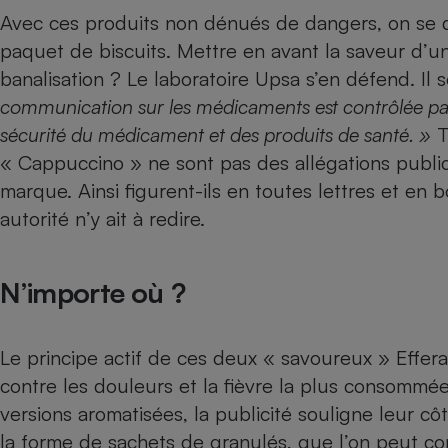
Radiateur électrique
Avec ces produits non dénués de dangers, on se d
paquet de biscuits. Mettre en avant la saveur d’u
Téléphone mobile -
banalisation ? Le laboratoire Upsa s’en défend. I
Smartphone
communication sur les médicaments est contrôlée par l
Plaque de cuisson à
induction
sécurité du médicament et des produits de santé. »
T
« Cappuccino » ne sont pas des allégations publici
marque. Ainsi figurent-ils en toutes lettres et en 
Climatiseur -
autorité n’y ait à redire.
Ventilateur
N’importe où ?
Antivirus
Climatiseur -
Ventilateur
Le principe actif de ces deux « savoureux » Effer
contre les douleurs et la fièvre la plus consommé
versions aromatisées, la publicité souligne leur cô
la forme de sachets de granulés, que l’on peut c