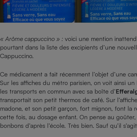
Internet
Gros électroménager
Téléphonie
Petit électroménager 
Complément
alimentaire
« Arôme cappuccino » :
voici une mention inatten
Mutuelle
pourtant dans la liste des excipients d’une nouvel
Assurance emprunteu
Cappuccino.
Ce médicament a fait récemment l’objet d’une ca
Matelas
Champa
Sur les affiches du métro parisien, on voit ainsi 
boutei
Banque 
les transports en commun avec sa boîte d’
Effera
Téléviseur
transportait son petit thermos de café. Sur l’affic
Antimoustique
Lave-linge
madone, et son petit garçon, fort mignon, font la
cette fois, au dosage enfant. On pense au goûter,
bonbons d’après l’école. Très bien. Sauf qu’il s’ag