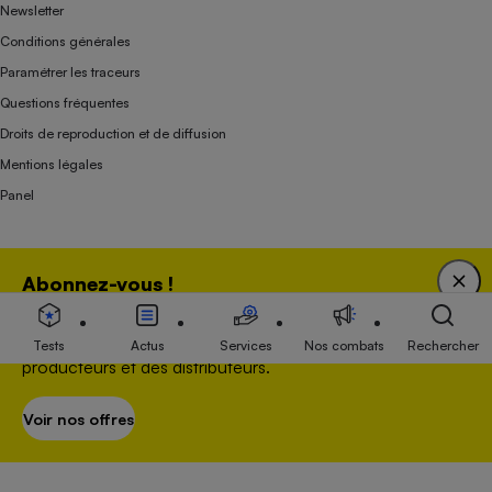
Newsletter
Conditions générales
Paramétrer les traceurs
Questions fréquentes
Droits de reproduction et de diffusion
Mentions légales
Panel
Association indépendante de l’État, des syndicats, des producteurs et des
Abonnez-vous !
distributeurs depuis 1951.
Bénéficiez d'une expertise unique tout en soutenant
une association 100 % indépendante de l'Etat, des
Tests
Actus
Services
Nos combats
Rechercher
producteurs et des distributeurs.
Voir nos offres
S’abonner