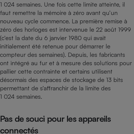
Téléphone mobile -
1 024 semaines. Une fois cette limite atteinte, il
Smartphone
faut remettre la mémoire à zéro avant qu’un
Plaque de cuisson à
induction
nouveau cycle commence. La première remise à
zéro des horloges est intervenue le 22 août 1999
(c’est la date du 6 janvier 1980 qui avait
Climatiseur -
initialement été retenue pour démarrer le
Ventilateur
compteur des semaines). Depuis, les fabricants
ont intégré au fur et à mesure des solutions pour
Antivirus
pallier cette contrainte et certains utilisent
Climatiseur -
désormais des espaces de stockage de 13 bits
Ventilateur
permettant de s’affranchir de la limite des
1 024 semaines.
Pas de souci pour les appareils
connectés