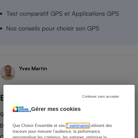
Test comparatif GPS
et
Applications GPS
Nos conseils pour
choisir son GPS
Yves Martin
Et aussi
Continuer sans accepter
Gérer mes cookies
Que faire en cas de litige ?
Découvrir le forum
Que Choisir Ensemble et ses
7 partenaires
utilisent des
traceurs pour mesurer l’audience, la performance,
Consulter nos Actualités
personnaliser les contenus, les partager, optimiser la