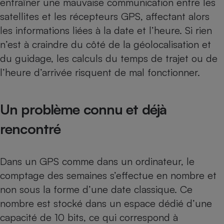
entraîner une mauvaise communication entre les
satellites et les récepteurs GPS, affectant alors
Petit électroménager - U
Complément
les informations liées à la date et l’heure. Si rien
alimentaire
Mutuelle
n’est à craindre du côté de la géolocalisation et
Assurance emprunteur
du guidage, les calculs du temps de trajet ou de
l’heure d’arrivée risquent de mal fonctionner.
Matelas
Champagne
Un problème connu et déjà
bouteille
Banque en 
rencontré
Téléviseur
Antimoustique
Lave-linge
Dans un GPS comme dans un ordinateur, le
comptage des semaines s’effectue en nombre et
non sous la forme d’une date classique. Ce
Radiateur électrique
nombre est stocké dans un espace dédié d’une
capacité de 10 bits, ce qui correspond à