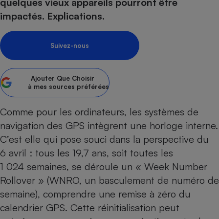
pression
quelques vieux appareils pourront être
Choisir son fioul
Assurance
Sécurité - Hygiène
Circulation routière
impactés. Explications.
Choisir son pellet
Crédit immobilier
Banque - Crédit
Contrôle technique - Rép
Comparateur assurance emprunteur
Maison de retraite
Epargne - Fiscalité
Comparateu
Pièce détachée
Suivez-nous
Energie Moins Chère Ensemble
Comparatif réfrigérateur
Comparatif casque audio
Comparatif tondeuse ro
Moto
Comparatif plaque à indu
Comparatif barre de son
Comparatif poêle à gran
Supermarché - Drive
Ajouter
Que Choisir
Comparatif hotte aspira
Comparatif imprimante m
Comparatif radiateur éle
à mes sources préférées
Électricité - Gaz
Hygiène - Beauté
Comparatif climatiseur m
Comparatif ordinateur p
Comme pour les ordinateurs, les systèmes de
Tous les comparateurs
Maladie - Médecine - Mé
Comparatif aspirateur bal
Comparatif ultrabook
Aménagement
navigation des GPS intègrent une horloge interne.
Toutes les cartes interactives
Système de santé - Com
Comparatif aspirateur tr
Comparatif tablette tacti
Supermarché - Drive
Bricolage - Jardinage
C’est elle qui pose souci dans la perspective du
Retraite
Comparatif cafetière au
6 avril : tous les 19,7 ans, soit toutes les
Chauffage
Speedtest - Testez le débit de votre
1 024 semaines, se déroule un « Week Number
Mutuelle
Comparatif robot cuiseu
Image et son
Produit d'entretien
connexion Internet
Rollover » (WNRO, un basculement de numéro de
Comparatif centrale vap
Comparateur auto
Informatique
Sécurité domestique
semaine), comprendre une remise à zéro du
Internet
calendrier GPS. Cette réinitialisation peut
Gros électroménager
Téléphonie