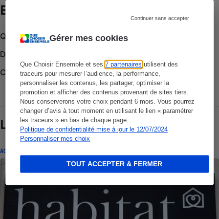
Et aussi
Continuer sans accepter
Que faire en cas de litige ?
Gérer mes cookies
Découvrir le forum
Que Choisir Ensemble et ses
7 partenaires
utilisent des
Consulter nos Actualités
traceurs pour mesurer l’audience, la performance,
personnaliser les contenus, les partager, optimiser la
promotion et afficher des contenus provenant de sites tiers.
Nous conserverons votre choix pendant 6 mois. Vous pourrez
changer d’avis à tout moment en utilisant le lien « paramétrer
les traceurs » en bas de chaque page.
Lire aussi
Politique de confidentialité mise à jour le 12/07/2024
Personnaliser mes choix
ACTUALITÉ
TOUT ACCEPTER & FERMER