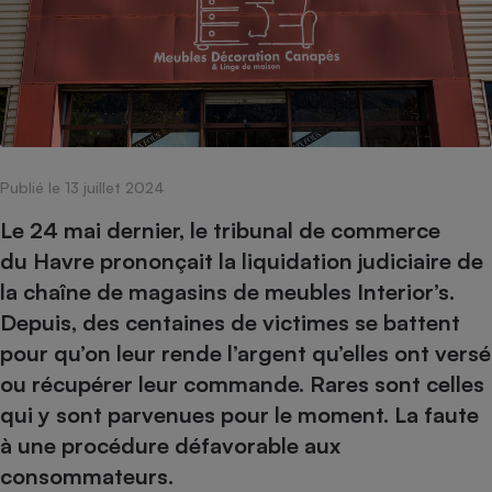
pression
Choisir son fioul
Assurance
Sécurité - Hygiène
Circulation routière
Choisir son pellet
Crédit immobilier
Banque - Crédit
Contrôle technique - Rép
Comparateur assurance emprunteur
Maison de retraite
Epargne - Fiscalité
Comparateu
Pièce détachée
Energie Moins Chère Ensemble
Comparatif réfrigérateur
Comparatif casque audio
Comparatif tondeuse ro
Moto
Comparatif plaque à indu
Comparatif barre de son
Comparatif poêle à gran
Supermarché - Drive
Publié le 13 juillet 2024
Comparatif hotte aspira
Comparatif imprimante m
Comparatif radiateur éle
Électricité - Gaz
Hygiène - Beauté
Le 24 mai dernier, le tribunal de commerce
Comparatif climatiseur m
Comparatif ordinateur p
Tous les comparateurs
du Havre prononçait la liquidation judiciaire de
Maladie - Médecine - Mé
Comparatif aspirateur bal
Comparatif ultrabook
Aménagement
la chaîne de magasins de meubles Interior’s.
Toutes les cartes interactives
Système de santé - Com
Comparatif aspirateur tr
Comparatif tablette tacti
Supermarché - Drive
Bricolage - Jardinage
Depuis, des centaines de victimes se battent
Retraite
Comparatif cafetière au
Chauffage
pour qu’on leur rende l’argent qu’elles ont versé
Speedtest - Testez le débit de votre
Mutuelle
Comparatif robot cuiseu
ou récupérer leur commande. Rares sont celles
Image et son
Produit d'entretien
connexion Internet
Comparatif centrale vap
Comparateur auto
qui y sont parvenues pour le moment. La faute
Informatique
Sécurité domestique
à une procédure défavorable aux
Internet
consommateurs.
Gros électroménager
Téléphonie