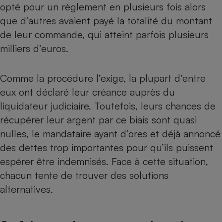
opté pour un règlement en plusieurs fois alors
Téléphone mobile -
Smartphone
que d’autres avaient payé la totalité du montant
Plaque de cuisson à
induction
de leur commande, qui atteint parfois plusieurs
milliers d’euros.
Climatiseur -
Comme la procédure l’exige, la plupart d’entre
Ventilateur
eux ont déclaré leur créance auprès du
liquidateur judiciaire. Toutefois, leurs chances de
Antivirus
récupérer leur argent par ce biais sont quasi
Climatiseur -
nulles, le mandataire ayant d’ores et déjà annoncé
Ventilateur
des dettes trop importantes pour qu’ils puissent
espérer être indemnisés. Face à cette situation,
chacun tente de trouver des solutions
alternatives.