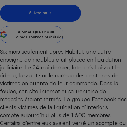
Petit électroménager - U
Complément
Suivez-nous
alimentaire
Mutuelle
Assurance emprunteur
Ajouter
Que Choisir
à mes sources préférées
Six mois seulement
après Habitat
, une autre
Matelas
Champagne
enseigne de meubles était placée en liquidation
bouteille
Banque en 
judiciaire. Le 24 mai dernier, Interior’s baissait le
Téléviseur
rideau, laissant sur le carreau des centaines de
Antimoustique
victimes en attente de leur commande. Dans la
Lave-linge
foulée, son site Internet et sa trentaine de
magasins étaient fermés. Le groupe Facebook des
clients victimes de la liquidation d’Interior’s
Radiateur électrique
compte aujourd’hui plus de 1 600 membres.
Certains d’entre eux avaient versé un acompte ou