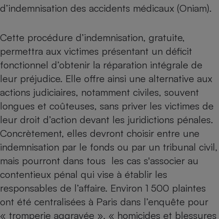
d’indemnisation des accidents médicaux (Oniam).
Petit électroménager - U
Complément
alimentaire
Cette procédure d’indemnisation, gratuite,
Mutuelle
Assurance emprunteur
permettra aux victimes présentant un déficit
fonctionnel d’obtenir la réparation intégrale de
leur préjudice. Elle offre ainsi une alternative aux
actions judiciaires, notamment civiles, souvent
Matelas
Champagne
longues et coûteuses, sans priver les victimes de
bouteille
Banque en 
leur droit d’action devant les juridictions pénales.
Téléviseur
Concrètement, elles devront choisir entre une
Antimoustique
Lave-linge
indemnisation par le fonds ou par un tribunal civil,
mais pourront dans tous les cas s'associer au
contentieux pénal qui vise à établir les
responsables de l’affaire. Environ 1
500 plaintes
Radiateur électrique
ont été centralisées à Paris dans l’enquête pour
« tromperie aggravée », « homicides et blessures