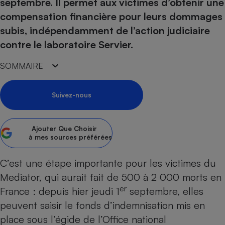
pression
septembre. Il permet aux victimes d’obtenir une
Choisir son fioul
Assurance
Sécurité - Hygiène
Circulation routière
compensation financière pour leurs dommages
Choisir son pellet
Crédit immobilier
Banque - Crédit
Contrôle technique - Rép
subis, indépendamment de l’action judiciaire
Comparateur assurance emprunteur
Maison de retraite
Epargne - Fiscalité
Comparateu
Pièce détachée
contre le laboratoire Servier.
Energie Moins Chère Ensemble
Comparatif réfrigérateur
Comparatif casque audio
Comparatif tondeuse ro
Moto
SOMMAIRE
Comparatif plaque à indu
Comparatif barre de son
Comparatif poêle à gran
Supermarché - Drive
Comparatif hotte aspira
Comparatif imprimante m
Comparatif radiateur éle
Suivez-nous
Électricité - Gaz
Hygiène - Beauté
Comparatif climatiseur m
Comparatif ordinateur p
Tous les comparateurs
Maladie - Médecine - Mé
Comparatif aspirateur bal
Comparatif ultrabook
Aménagement
Ajouter
Que Choisir
Toutes les cartes interactives
Système de santé - Com
Comparatif aspirateur tr
Comparatif tablette tacti
à mes sources préférées
Supermarché - Drive
Bricolage - Jardinage
Retraite
Comparatif cafetière au
Chauffage
C’est une étape importante pour les victimes du
Speedtest - Testez le débit de votre
Mutuelle
Comparatif robot cuiseu
Image et son
Produit d'entretien
Mediator
, qui aurait fait de 500 à 2 000 morts en
connexion Internet
Comparatif centrale vap
Comparateur auto
er
France : depuis hier jeudi 1
septembre, elles
Informatique
Sécurité domestique
peuvent saisir le fonds d’indemnisation mis en
Internet
place sous l’égide de l’Office national
Gros électroménager
Téléphonie