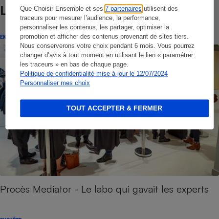
Lire aussi
Que Choisir Ensemble et ses
7 partenaires
utilisent des
traceurs pour mesurer l’audience, la performance,
personnaliser les contenus, les partager, optimiser la
promotion et afficher des contenus provenant de sites tiers.
ENQUÊTE
Nous conserverons votre choix pendant 6 mois. Vous pourrez
changer d’avis à tout moment en utilisant le lien « paramétrer
les traceurs » en bas de chaque page.
Politique de confidentialité mise à jour le 12/07/2024
Personnaliser mes choix
TOUT ACCEPTER & FERMER
Procès Mediator - Le labo qui gavait les experts