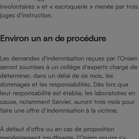
Téléphone mobile -
involontaires » et « escroquerie » menée par trois
Smartphone
Plaque de cuisson à
juges d’instruction.
induction
Environ un an de procédure
Climatiseur -
Ventilateur
Les demandes d'indemnisation reçues par l’Oniam
seront soumises à un collège d'experts chargé de
Antivirus
déterminer, dans un délai de six mois, les
Climatiseur -
dommages et les responsabilités. Dès lors que
Ventilateur
leur responsabilité est établie, les laboratoires en
cause, notamment Servier, auront trois mois pour
faire une offre d’indemnisation à la victime.
À défaut d’offre ou en cas de proposition
manifestement insuffisante, l’Oniam pourra s’y