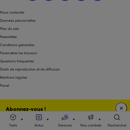
Nous contacter
Données personnelles
Plan du site
Newsletter
Conditions générales
Paramétrer les traceurs
Questions fréquentes
Droits de reproduction et de diffusion
Mentions légales
Panel
Association indépendante de l’État, des syndicats, des producteurs et des
Abonnez-vous !
distributeurs depuis 1951.
Bénéficiez d'une expertise unique tout en soutenant
une association 100 % indépendante de l'Etat, des
Tests
Actus
Services
Nos combats
Rechercher