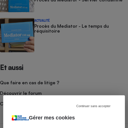
ACTUALITÉ
Procès du Mediator - Le temps du
réquisitoire
Et aussi
Que faire en cas de litige ?
Découvrir le forum
Consulter nos Actualités
Continuer sans accepter
Gérer mes cookies