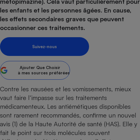
pression
métopimazine). Cela vaut particulièrement pour
Choisir son fioul
Assurance
Sécurité - Hygiène
Circulation routière
les enfants et les personnes âgées. En cause,
Choisir son pellet
Crédit immobilier
Banque - Crédit
Contrôle technique - Rép
les effets secondaires graves que peuvent
Comparateur assurance emprunteur
Maison de retraite
Epargne - Fiscalité
Comparateu
Pièce détachée
occasionner ces traitements.
Energie Moins Chère Ensemble
Comparatif réfrigérateur
Comparatif casque audio
Comparatif tondeuse ro
Moto
Comparatif plaque à indu
Comparatif barre de son
Comparatif poêle à gran
Supermarché - Drive
Suivez-nous
Comparatif hotte aspira
Comparatif imprimante m
Comparatif radiateur éle
Électricité - Gaz
Hygiène - Beauté
Comparatif climatiseur m
Comparatif ordinateur p
Ajouter
Que Choisir
Tous les comparateurs
à mes sources préférées
Maladie - Médecine - Mé
Comparatif aspirateur bal
Comparatif ultrabook
Aménagement
Toutes les cartes interactives
Système de santé - Com
Comparatif aspirateur tr
Comparatif tablette tacti
Supermarché - Drive
Bricolage - Jardinage
Contre les nausées et les vomissements, mieux
Retraite
Comparatif cafetière au
vaut faire l’impasse sur les traitements
Chauffage
Speedtest - Testez le débit de votre
médicamenteux. Les antiémétiques disponibles
Mutuelle
Comparatif robot cuiseu
Image et son
Produit d'entretien
connexion Internet
sont rarement recommandés, confirme un nouvel
Comparatif centrale vap
Comparateur auto
Informatique
Sécurité domestique
avis (1) de la Haute Autorité de santé (HAS). Elle y
Internet
fait le point sur trois molécules souvent
Gros électroménager
Téléphonie