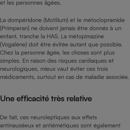
et les personnes âgées.
Téléphone mobile -
Smartphone
Plaque de cuisson à
induction
La dompéridone (Motilium) et le métoclopramide
(Primperan)
ne doivent jamais être donnés à un
enfant
, tranche la HAS. La métopimazine
Climatiseur -
(Vogalène) doit être évitée autant que possible.
Ventilateur
Chez la personne âgée, les choses sont plus
simples. En raison des risques cardiaques et
Antivirus
neurologiques, mieux vaut éviter ces trois
médicaments, surtout en cas de maladie associée.
Climatiseur -
Ventilateur
Une efficacité très relative
De fait, ces neuroleptiques aux effets
antinauséeux et antiémétiques sont également