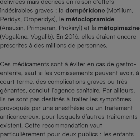
délivrées mais décriées
en raison d’effets
indésirables graves
: la
dompéridone
(Motilium,
Petit électroménager - U
Complément
Peridys, Oroperidys), le
métoclopramide
alimentaire
Mutuelle
(Anausin, Primperan, Prokinyl) et la
métopimazine
Assurance emprunteur
(Vogalène, Vogalib). En 2016, elles étaient encore
prescrites à des millions de personnes.
Matelas
Champagne
Ces médicaments sont à éviter en cas de gastro-
bouteille
Banque en 
entérite, sauf si les vomissements peuvent avoir, à
court terme, des complications graves ou très
Téléviseur
Antimoustique
gênantes, conclut l’agence sanitaire. Par ailleurs,
Lave-linge
ils ne sont pas destinés à traiter les symptômes
provoqués par une anesthésie ou un traitement
anticancéreux, pour lesquels d’autres traitements
Radiateur électrique
existent. Cette recommandation vaut
particulièrement pour deux publics : les enfants