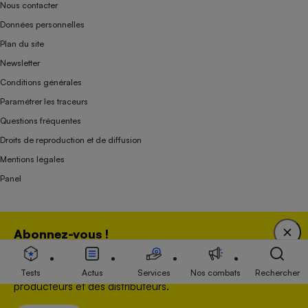
Nous contacter
Données personnelles
Plan du site
Newsletter
Conditions générales
Paramétrer les traceurs
Questions fréquentes
Droits de reproduction et de diffusion
Mentions légales
Panel
Association indépendante de l’État, des syndicats, des producteurs et des
Abonnez-vous !
distributeurs depuis 1951.
Bénéficiez d'une expertise unique tout en soutenant
une association 100 % indépendante de l'Etat, des
Tests
Actus
Services
Nos combats
Rechercher
producteurs et des distributeurs.