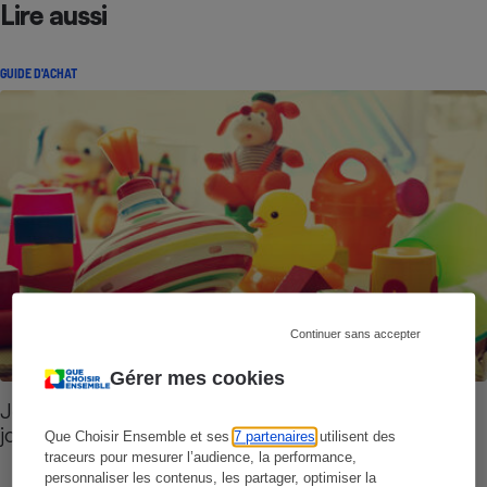
Lire aussi
GUIDE D'ACHAT
Continuer sans accepter
Gérer mes cookies
Jouets - Les bons réflexes avant d’acheter un
jouet
Que Choisir Ensemble et ses
7 partenaires
utilisent des
traceurs pour mesurer l’audience, la performance,
personnaliser les contenus, les partager, optimiser la