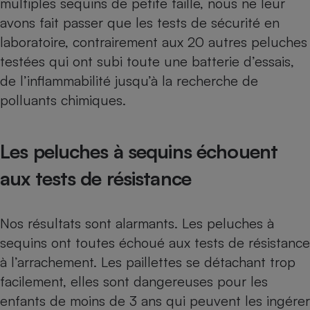
multiples sequins de petite taille, nous ne leur
avons fait passer que les tests de sécurité en
Petit électroménager - U
Complément
laboratoire, contrairement aux
20 autres peluches
alimentaire
Mutuelle
testées qui ont subi toute une batterie d’essais,
Assurance emprunteur
de l’inflammabilité jusqu’à la recherche de
polluants chimiques
.
Matelas
Champagne
Les peluches à sequins échouent
bouteille
Banque en 
aux tests de résistance
Téléviseur
Antimoustique
Lave-linge
Nos résultats sont alarmants. Les peluches à
sequins ont toutes échoué aux tests de résistance
à l’arrachement. Les paillettes se détachant trop
Radiateur électrique
facilement, elles sont dangereuses pour les
enfants de moins de 3 ans qui peuvent les ingérer