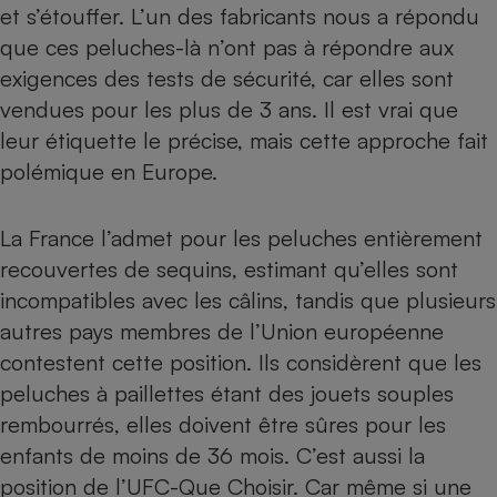
Téléphone mobile -
et s’étouffer. L’un des fabricants nous a répondu
Smartphone
que ces peluches-là n’ont pas à répondre aux
Plaque de cuisson à
induction
exigences des tests de sécurité, car elles sont
vendues pour les plus de 3 ans. Il est vrai que
leur étiquette le précise, mais cette approche fait
Climatiseur -
polémique en Europe.
Ventilateur
La France l’admet pour les peluches entièrement
Antivirus
recouvertes de sequins, estimant qu’elles sont
Climatiseur -
incompatibles avec les câlins, tandis que plusieurs
Ventilateur
autres pays membres de l’Union européenne
contestent cette position. Ils considèrent que les
peluches à paillettes étant des jouets souples
rembourrés, elles doivent être sûres pour les
enfants de moins de 36 mois. C’est aussi la
position de l’UFC-Que Choisir. Car même si une