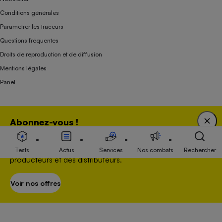
Conditions générales
Paramétrer les traceurs
Questions fréquentes
Droits de reproduction et de diffusion
Mentions légales
Panel
Association indépendante de l’État, des syndicats, des producteurs et des
Abonnez-vous !
distributeurs depuis 1951.
Bénéficiez d'une expertise unique tout en soutenant
une association 100 % indépendante de l'Etat, des
Tests
Actus
Services
Nos combats
Rechercher
producteurs et des distributeurs.
Voir nos offres
S’abonner