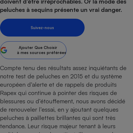
pression
doivent d’être irréprochables. Or la mode des
Choisir son fioul
Assurance
Sécurité - Hygiène
Circulation routière
peluches à sequins présente un vrai danger.
Choisir son pellet
Crédit immobilier
Banque - Crédit
Contrôle technique - Rép
Comparateur assurance emprunteur
Maison de retraite
Epargne - Fiscalité
Comparateu
Pièce détachée
Suivez-nous
Energie Moins Chère Ensemble
Comparatif réfrigérateur
Comparatif casque audio
Comparatif tondeuse ro
Moto
Comparatif plaque à indu
Comparatif barre de son
Comparatif poêle à gran
Supermarché - Drive
Ajouter
Que Choisir
Comparatif hotte aspira
Comparatif imprimante m
Comparatif radiateur éle
à mes sources préférées
Électricité - Gaz
Hygiène - Beauté
Comparatif climatiseur m
Comparatif ordinateur p
Compte tenu des résultats assez inquiétants de
Tous les comparateurs
Maladie - Médecine - Mé
Comparatif aspirateur bal
Comparatif ultrabook
Aménagement
notre test de peluches en 2015 et du système
Toutes les cartes interactives
Système de santé - Com
Comparatif aspirateur tr
Comparatif tablette tacti
Supermarché - Drive
Bricolage - Jardinage
européen d’alerte et de rappels de produits
Retraite
Comparatif cafetière au
Rapex qui continue à pointer des risques de
Chauffage
Speedtest - Testez le débit de votre
blessures ou d’étouffement, nous avons décidé
Mutuelle
Comparatif robot cuiseu
Image et son
Produit d'entretien
connexion Internet
de renouveler l’essai, en y ajoutant quelques
Comparatif centrale vap
Comparateur auto
Informatique
Sécurité domestique
peluches à paillettes brillantes qui sont très
Internet
tendance. Leur risque majeur tenant à leurs
Gros électroménager
Téléphonie